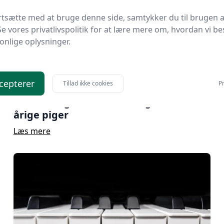
rtsætte med at bruge denne side, samtykker du til brugen a
Se vores privatlivspolitik for at lære mere om, hvordan vi be
onlige oplysninger.
cepterer
Tillad ikke cookies
Pr
Sådan vælger man sciencegaver til 6-
årige piger
Læs mere