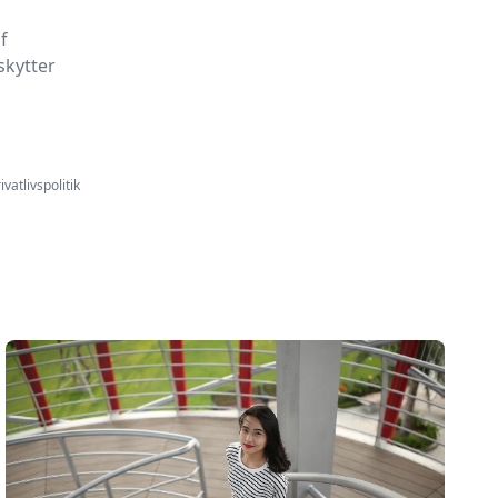
f
skytter
ivatlivspolitik