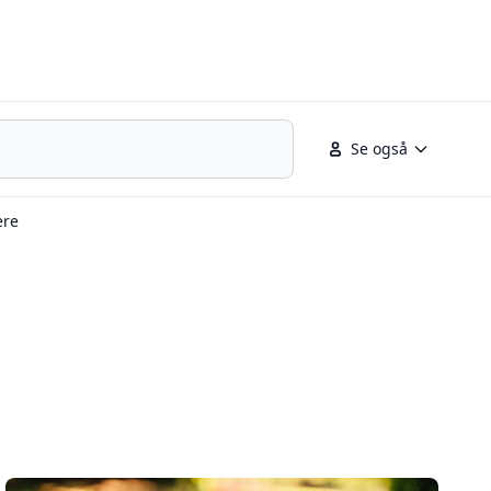
Se også
ere