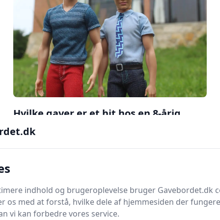
Hvilke gaver er et hit hos en 8-årig
pige, der elsker Barbie?
rdet.dk
Læs mere
es
timere indhold og brugeroplevelse bruger Gavebordet.dk c
r os med at forstå, hvilke dele af hjemmesiden der fungere
n vi kan forbedre vores service.