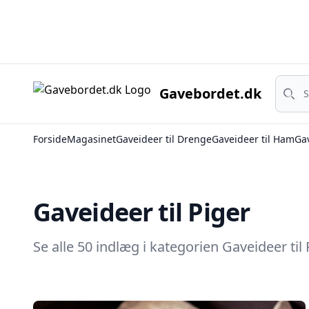
Søg
Gavebordet.dk
Søg
Forside
Magasinet
Gaveideer til Drenge
Gaveideer til Ham
Gav
Gaveideer til Piger
Se alle 50 indlæg i kategorien Gaveideer ti