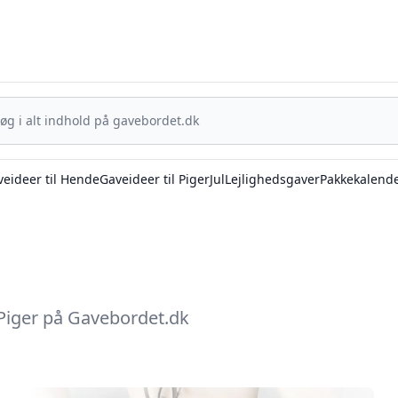
Gavebordet.dk - Din guide til at finde den helt rigtige gave
eideer til Hende
Gaveideer til Piger
Jul
Lejlighedsgaver
Pakkekalend
l Piger på Gavebordet.dk