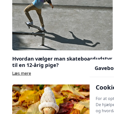
Hvordan vælger man skateboardudstyr
til en 12-årig pige?
Gavebo
Læs mere
Cooki
For at op
De hjælpe
og hvorda