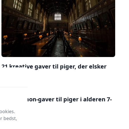
21 kreative gaver til piger, der elsker
keramik
Læs mere
23 Pokémon-gaver til piger i alderen 7-
10 år
ookies.
Læs mere
r bedst,