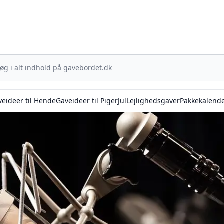
Gavebordet.dk - Din guide til at finde den helt rigtige gave
eideer til Hende
Gaveideer til Piger
Jul
Lejlighedsgaver
Pakkekalend