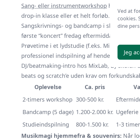
Sang- eller instrumentworkshop
hos den lok
Ved at fo
drop-in klasse eller et helt forløb.
cookies. 
Sangskrivnings- og bandcamp i skolernes fer
dine pers
første “koncert” fredag eftermiddag.
Prøvetime i et lydstudie (f.eks. MillFactory,
Jeg ac
professionel indspilning af hendes yndlingsc
DJ/beatmaking-intro hos MixLab, DJ-skolen el
beats og scratch’e uden krav om forkundskab
Oplevelse
Ca. pris
Va
2-timers workshop
300-500 kr.
Eftermi
Bandcamp (5 dage)
1.200-2.000 kr.
Ugeferie
Studieindspilning
800-1.500 kr.
1-3 timer
Musikmagi hjemmefra & souvenirs:
Når lo