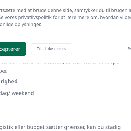
ale musikskole, FOF/AOF eller ungdomsskolen - som
rtsætte med at bruge denne side, samtykker du til brugen a
Se vores privatlivspolitik for at lære mere om, hvordan vi be
ier, hvor hun møder jævnaldrende og spiller sin
onlige oplysninger.
 SoundBetter eller kommunale studier) inkl.
cepterer
Tillad ikke cookies
Pr
over.
ler som én-til-én session, så hun lærer at loope
er.
righed
ddag/ weekend
gistik eller budget sætter grænser, kan du stadig