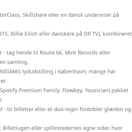
rClass, Skillshare eller en dansk underviser på
BTS, Billie Eilish eller danskere på DR TV), kombineret
 tag hende til Route 66, Mint Records eller
en samling.
NIGMA’s lydudstilling i København; mange har
er.
Spotify Premium Family, Flowkey, Yousician) pakket
e.
 - to billetter eller et duo-login fordobler glæden og
, Billetlugen eller spillestedernes egne sider, hvor