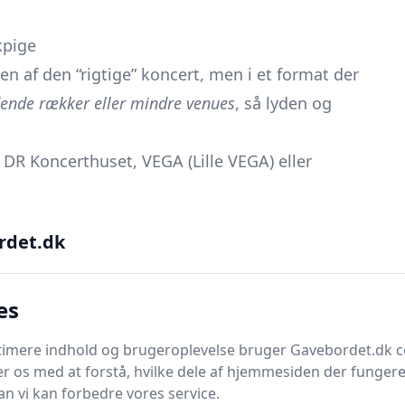
kpige
en af den “rigtige” koncert, men i et format der
ende rækker eller mindre venues
, så lyden og
i DR Koncerthuset, VEGA (Lille VEGA) eller
n book sektioner med stole og god udsigt.
rdet.dk
ller “Midt om Natten” på de større scener; her
 overskuelig måde.
es
IN (Aarhus) eller VEGA, hvor hun kan se teknikken
timere indhold og brugeroplevelse bruger Gavebordet.dk c
re vil
udvikle sit eget talent
, kan du give hende
r os med at forstå, hvilke dele af hjemmesiden der fungere
musiker.
n vi kan forbedre vores service.