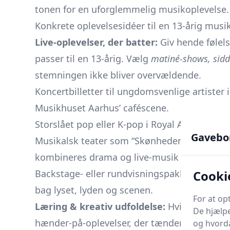
tonen for en uforglemmelig musikoplevelse.
Konkrete oplevelsesidéer til en 13-årig musi
Live-oplevelser, der batter:
Giv hende følels
passer til en 13-årig. Vælg
matiné-shows, sidd
stemningen ikke bliver overvældende.
Koncertbilletter til ungdomsvenlige artister 
Musikhuset Aarhus’ caféscene.
Storslået pop eller K-pop i Royal Arena - me
Gavebo
Musikalsk teater som “Skønheden & Udyret” e
kombineres drama og live‐musik på en mere
Cooki
Backstage- eller rundvisningspakker hos TRA
bag lyset, lyden og scenen.
For at op
Læring & kreativ udfoldelse:
Hvis hun helle
De hjælpe
hænder-på-oplevelser, der tænder den indre 
og hvorda