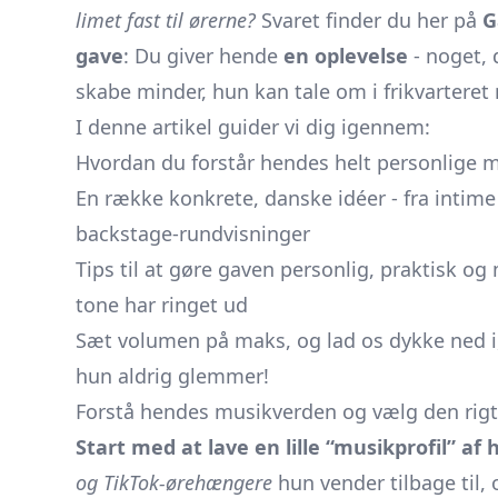
limet fast til ørerne?
Svaret finder du her på
G
gave
: Du giver hende
en oplevelse
- noget,
skabe minder, hun kan tale om i frikvarter
I denne artikel guider vi dig igennem:
Hvordan du forstår hendes helt personlige m
En række konkrete, danske idéer - fra inti
backstage-rundvisninger
Tips til at gøre gaven personlig, praktisk o
tone har ringet ud
Sæt volumen på maks, og lad os dykke ned i
hun aldrig glemmer!
Forstå hendes musikverden og vælg den rigt
Start med at lave en lille “musikprofil” af
og TikTok-ørehængere
hun vender tilbage til,