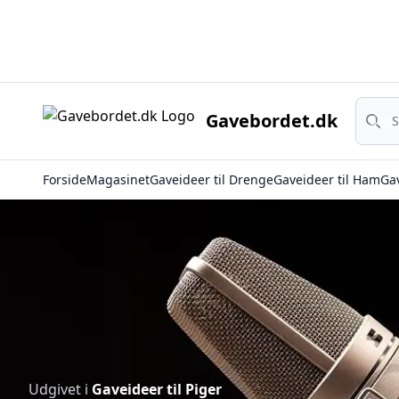
Søg
Gavebordet.dk
Søg
Forside
Magasinet
Gaveideer til Drenge
Gaveideer til Ham
Gav
Udgivet i
Gaveideer til Piger