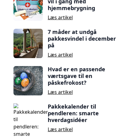
vil i gang med
hjemmebrygning
Læs artikel
7 måder at undgå
pakkesvindel i december
på
Læs artikel
Hvad er en passende
værtsgave til en
påskefrokost?
Læs artikel
Pakkekalender til
pendleren: smarte
hverdagsidéer
Læs artikel