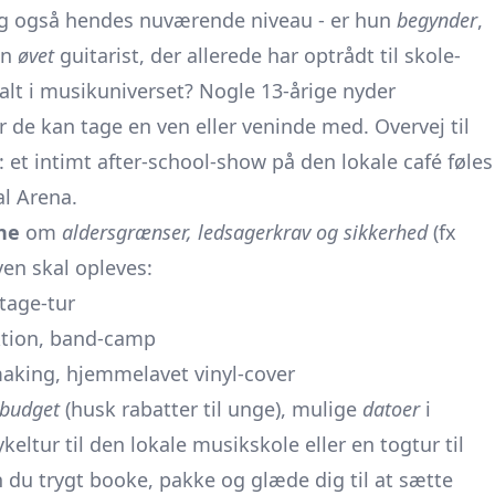
øg også hendes nuværende niveau - er hun
begynder
,
en
øvet
guitarist, der allerede har optrådt til skole­
lt i musik­universet? Nogle 13-årige nyder
 de kan tage en ven eller veninde med. Overvej til
 et intimt after-school-show på den lokale café føles
l Arena.
ne
om
aldersgrænser, ledsagerkrav og sikkerhed
(fx
en skal opleves:
stage-tur
ektion, band-camp
making, hjemmelavet vinyl-cover
 budget
(husk rabatter til unge), mulige
datoer
i
keltur til den lokale musikskole eller en tog­tur til
n du trygt booke, pakke og glæde dig til at sætte