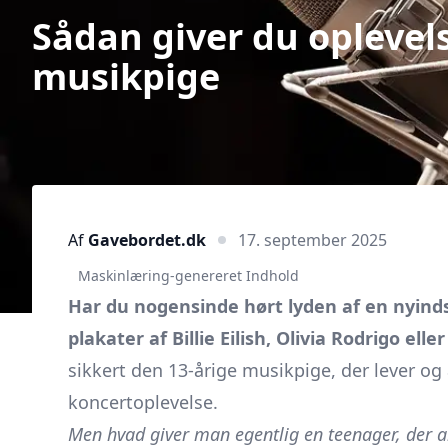
Sådan giver du oplevelse
musikpige
Af
Gavebordet.dk
17. september 2025
Maskinlæring-genereret Indhold
Har du nogensinde hørt lyden af en nyind
plakater af Billie Eilish, Olivia Rodrigo e
sikkert den 13-årige musikpige, der lever og
koncertoplevelse.
Men hvad giver man egentlig en teenager, der all