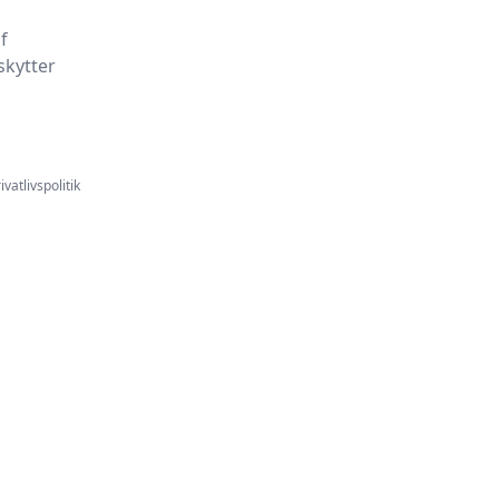
f
skytter
ivatlivspolitik