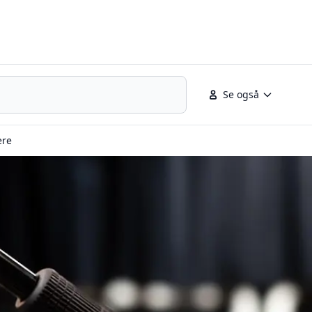
Se også
ere