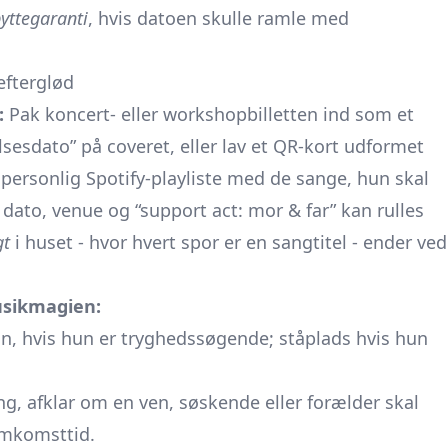
byttegaranti
, hvis datoen skulle ramle med
efterglød
:
Pak koncert- eller workshopbilletten ind som et
esdato” på coveret, eller lav et QR-kort udformet
 personlig Spotify-playliste med de sange, hun skal
dato, venue og “support act: mor & far” kan rulles
gt
i huset - hvor hvert spor er en sangtitel - ender ved
usikmagien:
on, hvis hun er tryghedssøgende; ståplads hvis hun
ng, afklar om en ven, søskende eller forælder skal
emkomsttid.