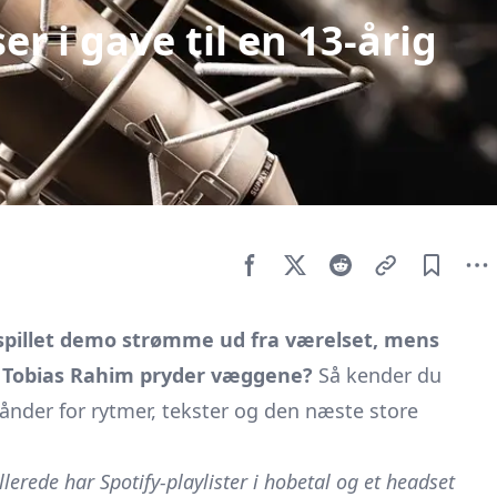
r i gave til en 13-årig
spillet demo strømme ud fra værelset, mens
ller Tobias Rahim pryder væggene?
Så kender du
 ånder for rytmer, tekster og den næste store
erede har Spotify-playlister i hobetal og et headset