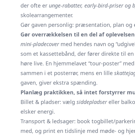
der ofte er
unge-rabatter, early-bird-priser og 
skolearrangementer.
Gør gaven personlig: præsentation, plan og 
Gør overrækkelsen til en del af oplevelsen
mini-pladecover
med hendes navn og “udgivels
som et kassettebånd, der fører direkte til en
høre live. En hjemmelavet “tour-poster” med 
sammen i et posterrør, mens en lille
skatteja
gaven, giver ekstra spænding.
Planlæg praktikken, så intet forstyrrer m
Billet & pladser: vælg
siddepladser
eller balk
elsker energi.
Transport & ledsager: book togbillet/parkeri
med, og print en tidslinje med møde- og hj