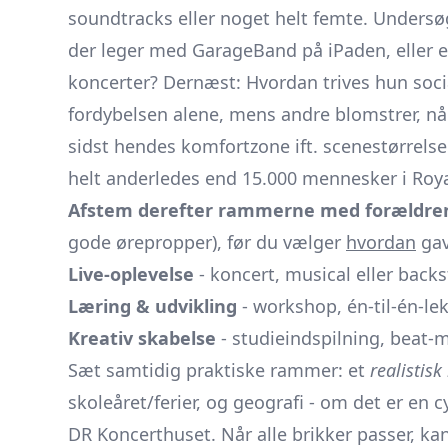
soundtracks eller noget helt femte. Unders
der leger med GarageBand på iPaden, eller 
koncerter? Dernæst: Hvordan trives hun socia
fordybelsen alene, mens andre blomstrer, når
sidst hendes komfortzone ift. scenestørrelse:
helt anderledes end 15.000 mennesker i Roya
Afstem derefter rammerne med forældre
gode ørepropper), før du vælger
hvordan
gav
Live-oplevelse
- koncert, musical eller back
Læring & udvikling
- workshop, én-til-én-l
Kreativ skabelse
- studieindspilning, beat-
Sæt samtidig praktiske rammer: et
realistisk
skoleåret/ferier, og geografi - om det er en cy
DR Koncerthuset. Når alle brikker passer, ka