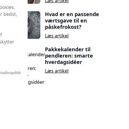
Læs artikel
ookies.
Hvad er en passende
r bedst,
værtsgave til en
påskefrokost?
f
Læs artikel
skytter
Pakkekalender til
pendleren: smarte
hverdagsidéer
Læs artikel
ivatlivspolitik