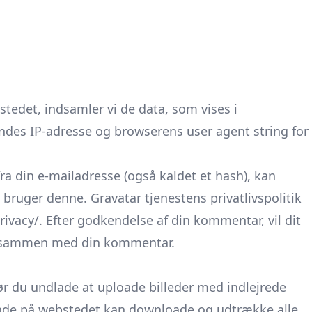
edet, indsamler vi de data, som vises i
es IP-adresse og browserens user agent string for
a din e-mailadresse (også kaldet et hash), kan
u bruger denne. Gravatar tjenestens privatlivspolitik
rivacy/. Efter godkendelse af din kommentar, vil dit
den sammen med din kommentar.
bør du undlade at uploade billeder med indlejrede
gende på webstedet kan downloade og udtrække alle