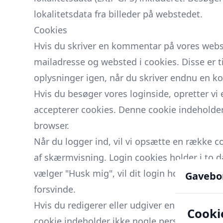
lokalitetsdata fra billeder på webstedet.
Cookies
Hvis du skriver en kommentar på vores webs
mailadresse og websted i cookies. Disse er t
oplysninger igen, når du skriver endnu en kom
Hvis du besøger vores loginside, opretter vi
accepterer cookies. Denne cookie indeholder 
browser.
Når du logger ind, vil vi opsætte en række 
af skærmvisning. Login cookies holder i to d
vælger "Husk mig", vil dit login holde i to ug
Gavebo
forsvinde.
Hvis du redigerer eller udgiver en artikel, vi
Cooki
cookie indeholder ikke nogle personlige dat