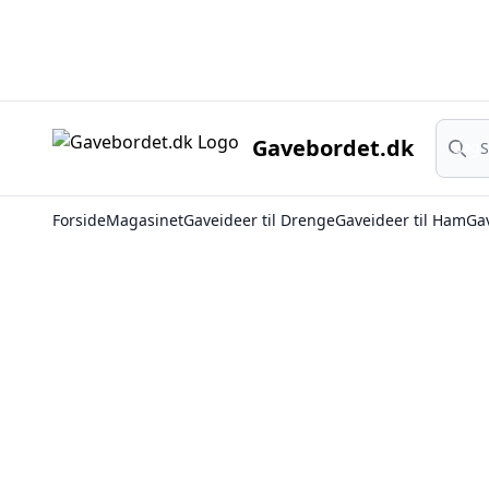
Søg
Gavebordet.dk
Søg
Forside
Magasinet
Gaveideer til Drenge
Gaveideer til Ham
Gav
Privatlivspolitik for G