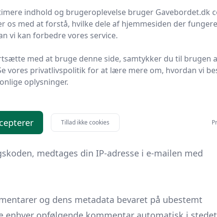
timere indhold og brugeroplevelse bruger Gavebordet.dk c
r os med at forstå, hvilke dele af hjemmesiden der fungere
n vi kan forbedre vores service.
et indhold (f.eks. videoer, billeder, artikler osv.).
rtsætte med at bruge denne side, samtykker du til brugen a
rer sig på nøjagtig samme måde, som hvis den
Se vores privatlivspolitik for at lære mere om, hvordan vi be
onlige oplysninger.
, bruger cookies, indlejrer ekstra tredjeparts
tte indlejrede indhold, heriblandt at spore din
ar en konto og en logget ind på det websted.
cepterer
Tillad ikke cookies
Pr
gskoden, medtages din IP-adresse i e-mailen med
ommentarer og dens metadata bevaret på ubestemt
de enhver opfølgende kommentar automatisk i stedet