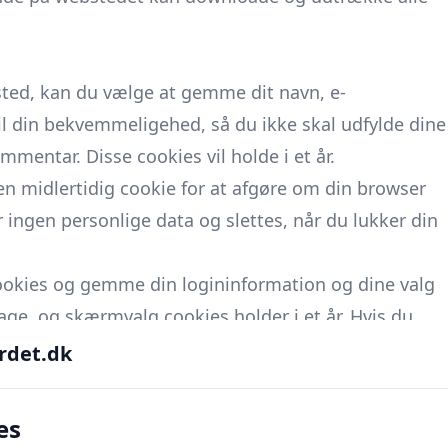
ted, kan du vælge at gemme dit navn, e-
il din bekvemmeligehed, så du ikke skal udfylde dine
mentar. Disse cookies vil holde i et år.
 en midlertidig cookie for at afgøre om din browser
ingen personlige data og slettes, når du lukker din
cookies og gemme din logininformation og dine valg
age, og skærmvalg cookies holder i et år. Hvis du
er. Hvis du logger ud af din konto, vil login cookierne
rdet.dk
l en yderligere cookie blive gemt i din browser. Denne
es
a og opgiver simpelthen indlægsID på den artikel, du