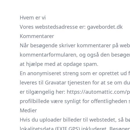
Hvem er vi
Vores webstedsadresse er: gavebordet.dk
Kommentarer
Når besøgende skriver kommentarer på webst
kommentarformularen, og også den besøgend
at hjælpe med at opdage spam.
En anonymiseret streng som er oprettet ud fr
leveres til Gravatar tjenesten for at se om d
er tilgængelig her: https://automattic.com/p
profilbillede være synligt for offentlighe
Medier
Hvis du uploader billeder til webstedet, så 
lokalitetsdata (EXIF GPS) inkluderet. Besø