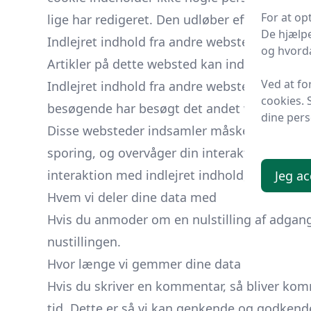
For at op
lige har redigeret. Den udløber efter 1 dag.
De hjælpe
Indlejret indhold fra andre websteder
og hvorda
Artikler på dette websted kan indeholde indlejr
Ved at fo
Indlejret indhold fra andre websteder opfø
cookies. 
besøgende har besøgt det andet websted.
dine pers
Disse websteder indsamler måske data om dig
sporing, og overvåger din interaktion med de
interaktion med indlejret indhold, hvis du h
Jeg ac
Hvem vi deler dine data med
Hvis du anmoder om en nulstilling af adgan
nustillingen.
Hvor længe vi gemmer dine data
Hvis du skriver en kommentar, så bliver k
tid. Dette er så vi kan genkende og godken