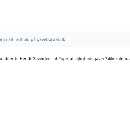
Gavebordet.dk - Din guide til at finde den helt rigtige gave
eideer til Hende
Gaveideer til Piger
Jul
Lejlighedsgaver
Pakkekalend
avebordet.dk