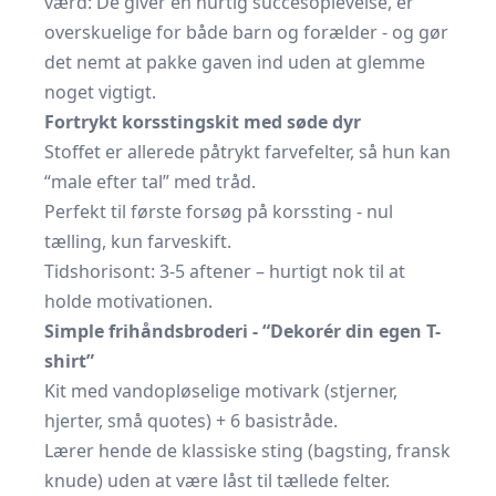
værd: De giver en hurtig succesoplevelse, er
overskuelige for både barn og forælder - og gør
det nemt at pakke gaven ind uden at glemme
noget vigtigt.
Fortrykt korsstingskit med søde dyr
Stoffet er allerede påtrykt farvefelter, så hun kan
“male efter tal” med tråd.
Perfekt til første forsøg på korssting - nul
tælling, kun farveskift.
Tidshorisont: 3-5 aftener – hurtigt nok til at
holde motivationen.
Simple frihåndsbroderi - “Dekorér din egen T-
shirt”
Kit med vandopløselige motivark (stjerner,
hjerter, små quotes) + 6 basistråde.
Lærer hende de klassiske sting (bagsting, fransk
knude) uden at være låst til tællede felter.