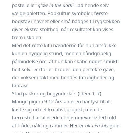
pastel eller
glow-in-the-dark
? Lad hende selv
vælge paletten. Popkultur-symboler, første
bogstav i navnet eller små badges til rygsækken
giver ekstra stolthed, når resultatet kan vises
frem i skolen.
Med det rette kit i hænderne får hun altså ikke
kun en hyggelig stund, men en håndgribelig
påmindelse om, at hun kan skabe noget smukt
helt selv. Derfor er broderi den perfekte gave,
der vokser i takt med hendes færdigheder og
fantasi.
Startpakker og begynderkits (idéer 1–7)
Mange piger i 9-12-års-alderen har lyst til at
kaste sig ud i et kreativt projekt, men de
færreste har allerede et hjemmeværksted fuld
af tråde, nåle og rammer. Her er
alt-i-én-kits
guld