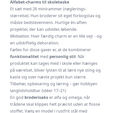
Alfabet-charms til skoletaske
Et sæt med 26 minirammer (nøglerings-
størrelse). Hun broderer sit eget forbogstav og
måske bedstevennens. Hurtige én-aften
projekter, der kan udvides løbende.
Motivation:
Hver færdig charm er en lille sejr - og
en udskiftelig dekoration.
Fælles for disse gaver er, at de kombinerer
funktionalitet
med
personlig stil
. Når
produktet kan tages med i skole eller hænges
på værelset, bliver lysten til at lære nye sting og
kaste sig over næste projekt kun større.
Tilbehør, opbevaring og læring – gør hobbyen
langtidsholdbar (idéer 17–21)
En god
broderisaks
er alfa og omega, når
trådene skal klippes helt præcist uden at flosse
stoffet. Vælg en model i rustfrit stål med