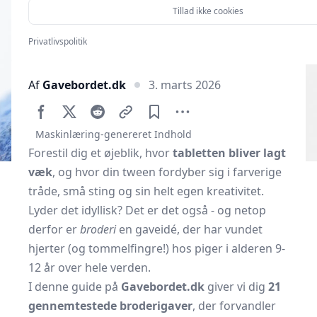
Tillad ikke cookies
Privatlivspolitik
Af
Gavebordet.dk
3. marts 2026
Maskinlæring-genereret Indhold
Forestil dig et øjeblik, hvor
tabletten bliver lagt
væk
, og hvor din tween fordyber sig i farverige
tråde, små sting og sin helt egen kreativitet.
Lyder det idyllisk? Det er det også - og netop
derfor er
broderi
en gaveidé, der har vundet
hjerter (og tommelfingre!) hos piger i alderen 9-
12 år over hele verden.
I denne guide på
Gavebordet.dk
giver vi dig
21
gennemtestede broderigaver
, der forvandler