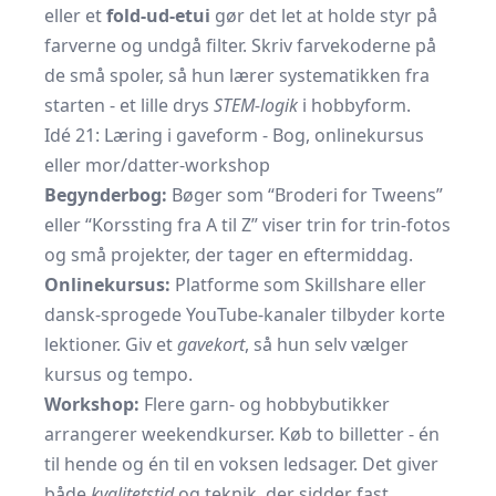
eller et
fold-ud-etui
gør det let at holde styr på
farverne og undgå filter. Skriv farvekoderne på
de små spoler, så hun lærer systematikken fra
starten - et lille drys
STEM-logik
i hobbyform.
Idé 21: Læring i gaveform - Bog, onlinekursus
eller mor/datter-workshop
Begynderbog:
Bøger som “Broderi for Tweens”
eller “Korssting fra A til Z” viser trin for trin-fotos
og små projekter, der tager en eftermiddag.
Onlinekursus:
Platforme som Skillshare eller
dansk-sprogede YouTube-kanaler tilbyder korte
lektioner. Giv et
gavekort
, så hun selv vælger
kursus og tempo.
Workshop:
Flere garn- og hobbybutikker
arrangerer weekendkurser. Køb to billetter - én
til hende og én til en voksen ledsager. Det giver
både
kvalitetstid
og teknik, der sidder fast.