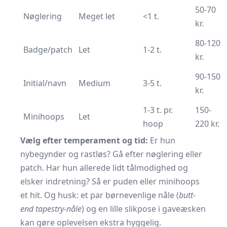
50-70
Nøglering
Meget let
<1 t.
kr.
80-120
Badge/patch
Let
1-2 t.
kr.
90-150
Initial/navn
Medium
3-5 t.
kr.
1-3 t. pr.
150-
Minihoops
Let
hoop
220 kr.
Vælg efter temperament og tid:
Er hun
nybegynder og rastløs? Gå efter nøglering eller
patch. Har hun allerede lidt tålmodighed og
elsker indretning? Så er puden eller minihoops
et hit. Og husk: et par børnevenlige nåle (
butt-
end tapestry-nåle
) og en lille slikpose i gaveæsken
kan gøre oplevelsen ekstra hyggelig.