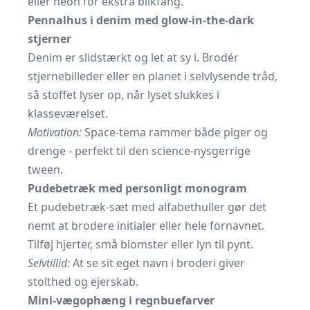
eller neon for ekstra blikfang.
Pennalhus i denim med glow-in-the-dark
stjerner
Denim er slidstærkt og let at sy i. Brodér
stjernebilleder eller en planet i selvlysende tråd,
så stoffet lyser op, når lyset slukkes i
klasseværelset.
Motivation:
Space-tema rammer både piger og
drenge - perfekt til den science-nysgerrige
tween.
Pudebetræk med personligt monogram
Et pudebetræk-sæt med alfabethuller gør det
nemt at brodere initialer eller hele fornavnet.
Tilføj hjerter, små blomster eller lyn til pynt.
Selvtillid:
At se sit eget navn i broderi giver
stolthed og ejerskab.
Mini-vægophæng i regnbuefarver