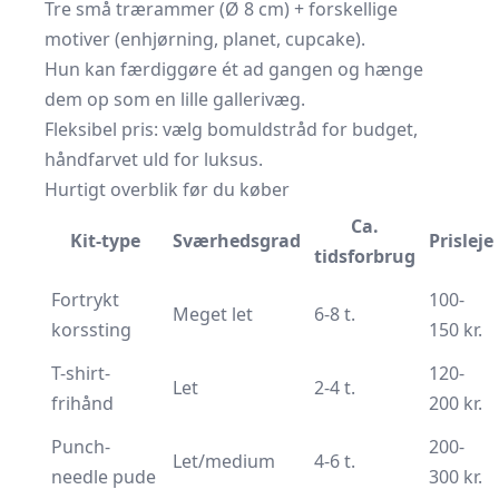
Tre små trærammer (Ø 8 cm) + forskellige
motiver (enhjørning, planet, cupcake).
Hun kan færdiggøre ét ad gangen og hænge
dem op som en lille gallerivæg.
Fleksibel pris: vælg bomuldstråd for budget,
håndfarvet uld for luksus.
Hurtigt overblik før du køber
Ca.
Kit-type
Sværhedsgrad
Prisleje
tidsforbrug
Fortrykt
100-
Meget let
6-8 t.
korssting
150 kr.
T-shirt-
120-
Let
2-4 t.
frihånd
200 kr.
Punch-
200-
Let/medium
4-6 t.
needle pude
300 kr.