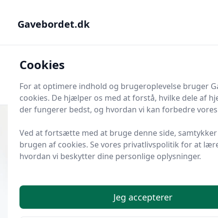
Gavebordet.dk - Din guide til at finde den helt rigtige gave
Gavebordet.dk
Gavebordet.dk
Cookies
Men
Søg
Søg
For at optimere indhold og brugeroplevelse bruger 
cookies. De hjælper os med at forstå, hvilke dele af 
der fungerer bedst, og hvordan vi kan forbedre vores 
Ved at fortsætte med at bruge denne side, samtykker 
brugen af cookies. Se vores privatlivspolitik for at læ
Udgivet i
Gaveideer til Piger
hvordan vi beskytter dine personlige oplysninger.
21 broderigaver til piger i alderen
9-12 år
Jeg accepterer