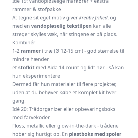
Idé 19: Vandopløselige markører + ekstra
rammer & stofpakke
At tegne sit eget motiv giver
kreativ frihed
, og
med en
vandopløselig tekstilpen
kan alle
streger skylles væk, når stingene er på plads.
Kombinér
1-2
rammer
i træ (Ø 12-15 cm) - god størrelse til
mindre hænder
et
stofkit
med Aida 14 count og lidt hør - så kan
hun eksperimentere
Dermed får hun materialer til flere projekter,
uden at du behøver købe et komplet kit hver
gang.
Idé 20: Trådorganizer eller opbevaringsboks
med farvekoder
Floss, metallic eller glow-in-the-dark - trådene
hober sig hurtigt op. En
plastboks med spoler