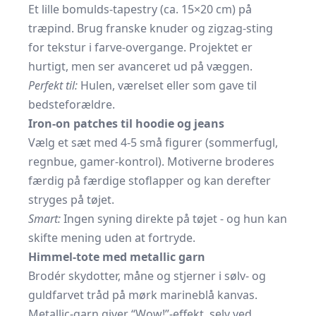
Et lille bomulds-tapestry (ca. 15×20 cm) på
træpind. Brug franske knuder og zigzag-sting
for tekstur i farve-overgange. Projektet er
hurtigt, men ser avanceret ud på væggen.
Perfekt til:
Hulen, værelset eller som gave til
bedsteforældre.
Iron-on patches til hoodie og jeans
Vælg et sæt med 4-5 små figurer (sommerfugl,
regnbue, gamer-kontrol). Motiverne broderes
færdig på færdige stoflapper og kan derefter
stryges på tøjet.
Smart:
Ingen syning direkte på tøjet - og hun kan
skifte mening uden at fortryde.
Himmel-tote med metallic garn
Brodér skydotter, måne og stjerner i sølv- og
guldfarvet tråd på mørk marineblå kanvas.
Metallic-garn giver “Wow!”-effekt, selv ved