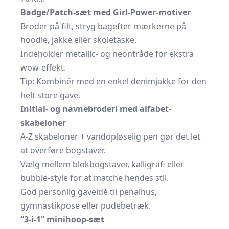
Badge/Patch-sæt med Girl-Power-motiver
Broder på filt, stryg bagefter mærkerne på
hoodie, jakke eller skoletaske.
Indeholder metallic- og neontråde for ekstra
wow-effekt.
Tip: Kombinér med en enkel denimjakke for den
helt store gave.
Initial- og navnebroderi med alfabet-
skabeloner
A-Z skabeloner + vandopløselig pen gør det let
at overføre bogstaver.
Vælg mellem blokbogstaver, kalligrafi eller
bubble-style for at matche hendes stil.
God personlig gaveidé til penalhus,
gymnastikpose eller pudebetræk.
“3-i-1” minihoop-sæt