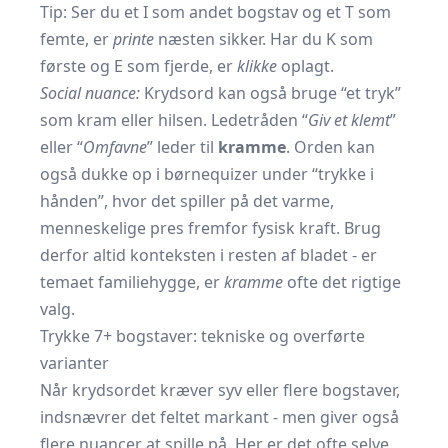
Tip: Ser du et I som andet bogstav og et T som
femte, er
printe
næsten sikker. Har du K som
første og E som fjerde, er
klikke
oplagt.
Social nuance:
Krydsord kan også bruge “et tryk”
som kram eller hilsen. Ledetråden “
Giv et klemt
”
eller “
Omfavne
” leder til
kramme
. Orden kan
også dukke op i børnequizer under “trykke i
hånden”, hvor det spiller på det varme,
menneskelige pres fremfor fysisk kraft. Brug
derfor altid konteksten i resten af bladet - er
temaet familiehygge, er
kramme
ofte det rigtige
valg.
Trykke 7+ bogstaver: tekniske og overførte
varianter
Når krydsordet kræver syv eller flere bogstaver,
indsnævrer det feltet markant - men giver også
flere nuancer at spille på. Her er det ofte selve