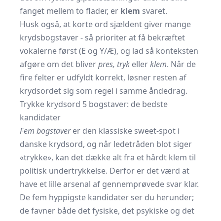
fanget mellem to flader, er
klem
svaret.
Husk også, at korte ord sjældent giver mange
krydsbogstaver - så prioriter at få bekræftet
vokalerne først (E og Y/Æ), og lad så konteksten
afgøre om det bliver
pres, tryk
eller
klem
. Når de
fire felter er udfyldt korrekt, løsner resten af
krydsordet sig som regel i samme åndedrag.
Trykke krydsord 5 bogstaver: de bedste
kandidater
Fem bogstaver
er den klassiske sweet-spot i
danske krydsord, og når ledetråden blot siger
«trykke», kan det dække alt fra et hårdt klem til
politisk undertrykkelse. Derfor er det værd at
have et lille arsenal af gennemprøvede svar klar.
De fem hyppigste kandidater ser du herunder;
de favner både det fysiske, det psykiske og det