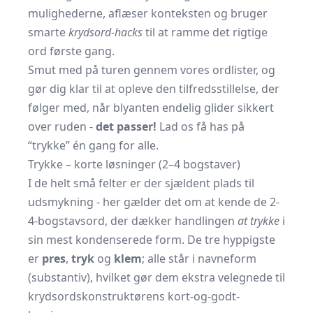
mulighederne, aflæser konteksten og bruger
smarte
krydsord-hacks
til at ramme det rigtige
ord første gang.
Smut med på turen gennem vores ordlister, og
gør dig klar til at opleve den tilfredsstillelse, der
følger med, når blyanten endelig glider sikkert
over ruden -
det passer!
Lad os få has på
“trykke” én gang for alle.
Trykke – korte løsninger (2–4 bogstaver)
I de helt små felter er der sjældent plads til
udsmykning - her gælder det om at kende de 2-
4-bogstavsord, der dækker handlingen
at trykke
i
sin mest kondenserede form. De tre hyppigste
er
pres
,
tryk
og
klem
; alle står i navneform
(substantiv), hvilket gør dem ekstra velegnede til
krydsordskonstruktørens kort-og-godt-