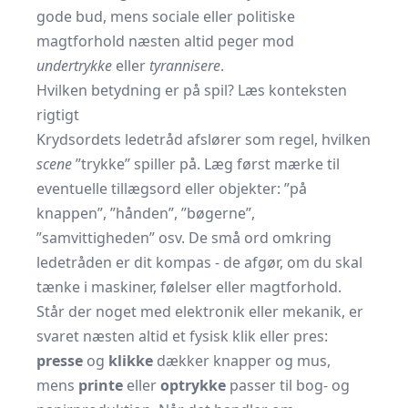
gode bud, mens sociale eller politiske
magtforhold næsten altid peger mod
undertrykke
eller
tyrannisere
.
Hvilken betydning er på spil? Læs konteksten
rigtigt
Krydsordets ledetråd afslører som regel, hvilken
scene
”trykke” spiller på. Læg først mærke til
eventuelle tillægsord eller objekter: ”på
knappen”, ”hånden”, ”bøgerne”,
”samvittigheden” osv. De små ord omkring
ledetråden er dit kompas - de afgør, om du skal
tænke i maskiner, følelser eller magtforhold.
Står der noget med elektronik eller mekanik, er
svaret næsten altid et fysisk klik eller pres:
presse
og
klikke
dækker knapper og mus,
mens
printe
eller
optrykke
passer til bog- og