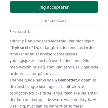
Af
Gavebordet.dk
24. november 2025
Jeg accepterer
Tillad ikke cookies
Maskinlæring-genereret Indhold
Har du også siddet med blyanten i hånden,
Privatlivspolitik
trykket
let frustration ned i papiret, mens du
stirrer på en krydsord-ledetråd, der blot siger:
“Trykke (5)”
? Du er langt fra den eneste. Ordet
“trykke” er en af krydsordsmagerens
yndlingsjoker - kort på overfladen, men fyldt
med betydningslag, som kan sende selv garvede
ordentusiaster på omveje.
I denne guide har vi hos
Gavebordet.dk
samlet
de mest brugte løsninger - fra ultrakorte
tobogstavs-tricks til de lange, tekniske varianter,
der kun dukker op i de svære weekendkryds. Vi
viser dig, hvordan du lynhurtigt sorterer i