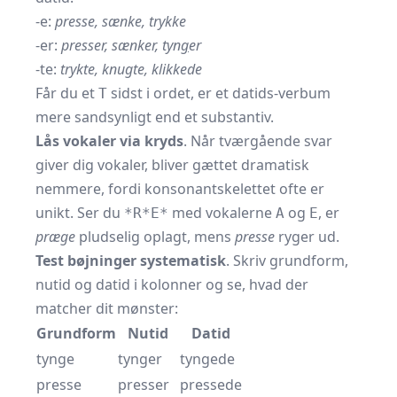
-e:
presse, sænke, trykke
-er:
presser, sænker, tyn
g
er
-te:
trykte, knugte, klikkede
Får du et
sidst i ordet, er et datids-verbum
T
mere sandsynligt end et substantiv.
Lås vokaler via kryds
. Når tværgående svar
giver dig vokaler, bliver gættet dramatisk
nemmere, fordi konsonantskelettet ofte er
unikt. Ser du
med vokalerne
og
, er
*R*E*
A
E
præge
pludselig oplagt, mens
presse
ryger ud.
Test bøjninger systematisk
. Skriv grundform,
nutid og datid i kolonner og se, hvad der
matcher dit mønster:
Grundform
Nutid
Datid
tynge
tynger
tyngede
presse
presser
pressede