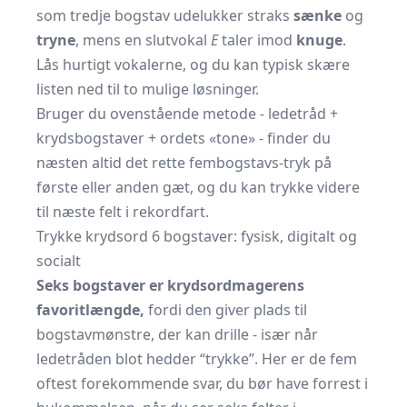
som tredje bogstav udelukker straks
sænke
og
tryne
, mens en slutvokal
E
taler imod
knuge
.
Lås hurtigt vokalerne, og du kan typisk skære
listen ned til to mulige løsninger.
Bruger du ovenstående metode - ledetråd +
krydsbogstaver + ordets «tone» - finder du
næsten altid det rette fembogstavs-tryk på
første eller anden gæt, og du kan trykke videre
til næste felt i rekordfart.
Trykke krydsord 6 bogstaver: fysisk, digitalt og
socialt
Seks bogstaver er krydsordmagerens
favoritlængde,
fordi den giver plads til
bogstavmønstre, der kan drille - især når
ledetråden blot hedder “trykke”. Her er de fem
oftest forekommende svar, du bør have forrest i