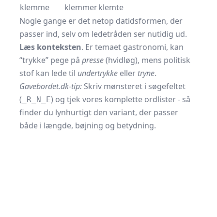
klemme
klemmer
klemte
Nogle gange er det netop datidsformen, der
passer ind, selv om ledetråden ser nutidig ud.
Læs konteksten
. Er temaet gastronomi, kan
“trykke” pege på
presse
(hvidløg), mens politisk
stof kan lede til
undertrykke
eller
tryne
.
Gavebordet.dk-tip:
Skriv mønsteret i søgefeltet
(
) og tjek vores komplette ordlister - så
_R_N_E
finder du lynhurtigt den variant, der passer
både i længde, bøjning og betydning.