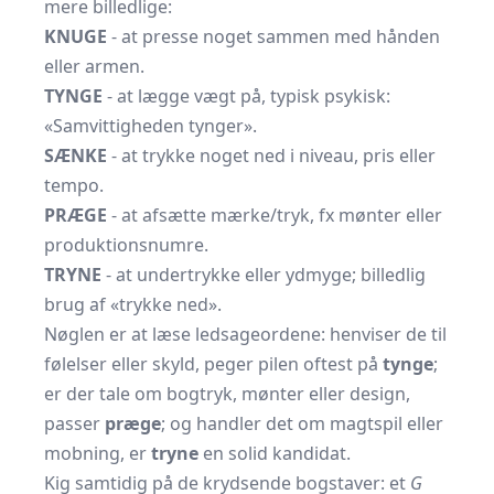
mere billedlige:
KNUGE
- at presse noget sammen med hånden
eller armen.
TYNGE
- at lægge vægt på, typisk psykisk:
«Samvittigheden tynger».
SÆNKE
- at trykke noget ned i niveau, pris eller
tempo.
PRÆGE
- at afsætte mærke/tryk, fx mønter eller
produktions­numre.
TRYNE
- at undertrykke eller ydmyge; billedlig
brug af «trykke ned».
Nøglen er at læse ledsage­ordene: henviser de til
følelser eller skyld, peger pilen oftest på
tynge
;
er der tale om bogtryk, mønter eller design,
passer
præge
; og handler det om magtspil eller
mobning, er
tryne
en solid kandidat.
Kig samtidig på de krydsende bogstaver: et
G