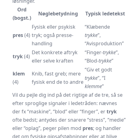
løsninger.
Ord
Nøglebetydning
Typisk ledetekst
(bogst.)
Fysisk eller psykisk
“Klæbende
pres
(4)
tryk; også presse-
trykke
”,
handling
“Avisproduktion”
Det konkrete aftryk
“Finger-
trykke
”,
tryk
(4)
eller selve kraften
“Blod-
trykke
”
“Giv et godt
klem
Knib, fast greb; mere
trykke
”, “I
(4)
fysisk end de to andre
klemme
”
Vil du pejle dig ind på det rigtige af de tre, så se
efter sproglige signaler i ledetråden: nævnes
der fx “maskine”, “blod” eller “finger”, er
tryk
ofte bedst; antydes der snarere “stress”, “medie”
eller “oplag”, peger pilen mod
pres
; og handler
det om fysiske gipsafstøbninger eller at blive