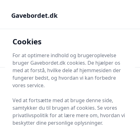
Gavebordet.dk - Din guide til at finde den helt rigtige gave
Gavebordet.dk
Gavebordet.dk
Cookies
Men
Søg
Søg
For at optimere indhold og brugeroplevelse
bruger Gavebordet.dk cookies. De hjælper os
med at forstå, hvilke dele af hjemmesiden der
fungerer bedst, og hvordan vi kan forbedre
vores service.
Udgivet i
Magasinet
Ved at fortsætte med at bruge denne side,
Trykke krydsord ordlister
samtykker du til brugen af cookies. Se vores
privatlivspolitik for at lære mere om, hvordan vi
beskytter dine personlige oplysninger.