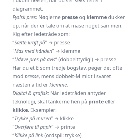
hukommelsen, når du ser seks felter i
diagrammet.
Fysisk pres:
Nøglerne
presse
og
klemme
dukker
op, når der er tale om at mase noget sammen.
Kig efter ledetråde som:
“
Sætte kraft på
” → presse
“
Mas med hånden
” → klemme
“
Udøve pres på avis
” (dobbelttydig!) → presse
Har du et E som tredje bogstav, peger det ofte
mod
presse
, mens dobbelt-M midt i svaret
næsten altid er
klemme
.
Digital & grafisk:
Når ledetråden antyder
teknologi, skal tankerne hen på
printe
eller
klikke
. Eksempler:
“
Trykke på musen
” → klikke
“
Overføre til papir
” → printe
“
Klikke på link
(ordspil: trykke)