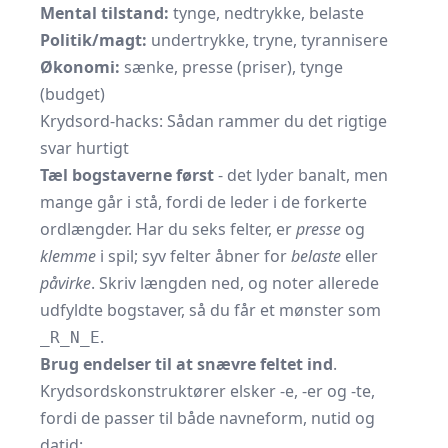
Mental tilstand:
tynge, nedtrykke, belaste
Politik/magt:
undertrykke, tryne, tyrannisere
Økonomi:
sænke, presse (priser), tynge
(budget)
Krydsord-hacks: Sådan rammer du det rigtige
svar hurtigt
Tæl bogstaverne først
- det lyder banalt, men
mange går i stå, fordi de leder i de forkerte
ordlængder. Har du seks felter, er
presse
og
klemme
i spil; syv felter åbner for
belaste
eller
påvirke
. Skriv længden ned, og noter allerede
udfyldte bogstaver, så du får et mønster som
.
_R_N_E
Brug endelser til at snævre feltet ind
.
Krydsordskonstruktører elsker -e, -er og -te,
fordi de passer til både navneform, nutid og
datid: