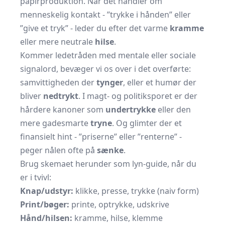
papirproduktion. Når det handler om
menneskelig kontakt - ”trykke i hånden” eller
”give et tryk” - leder du efter det varme
kramme
eller mere neutrale
hilse
.
Kommer ledetråden med mentale eller sociale
signalord, bevæger vi os over i det overførte:
samvittigheden der
tynger
, eller et humør der
bliver
nedtrykt
. I magt- og politiksporet er der
hårdere kanoner som
undertrykke
eller den
mere gadesmarte
tryne
. Og glimter der et
finansielt hint - ”priserne” eller ”renterne” -
peger nålen ofte på
sænke
.
Brug skemaet herunder som lyn-guide, når du
er i tvivl:
Knap/udstyr:
klikke, presse, trykke (naiv form)
Print/bøger:
printe, optrykke, udskrive
Hånd/hilsen:
kramme, hilse, klemme