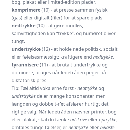
bog, plakat eller limited-edition plader.
komprimere
(10) - at presse sammen fysisk
(gas) eller digitalt (filer) for at spare plads.
nedtrykke
(10) - at gøre modløs;
samvittigheden kan “trykke”, og humøret bliver
tungt.
undertrykke
(12) - at holde nede politisk, socialt
eller følelsesmæssigt; kraftigere end
nedtrykke
.
tyrannisere
(11) - at brutalt undertrykke og
dominere; bruges når ledetråden peger på
diktatorisk pres.
Tip: Tæl altid vokalerne først -
nedtrykke
og
undertrykke
deler mange konsonanter, men
længden og dobbelt-r’et afslører hurtigt det
rigtige valg. Når ledetråden nævner printer, bog
eller plakat, skal du tænke
udskrive
eller
optrykke
;
omtales tunge følelser, er
nedtrykke
eller
belaste