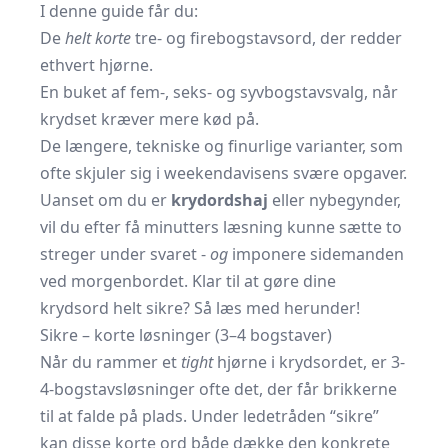
I denne guide får du:
De
helt korte
tre- og firebogstavsord, der redder
ethvert hjørne.
En buket af fem-, seks- og syvbogstavsvalg, når
krydset kræver mere kød på.
De længere, tekniske og finurlige varianter, som
ofte skjuler sig i weekendavisens svære opgaver.
Uanset om du er
krydordshaj
eller nybegynder,
vil du efter få minutters læsning kunne sætte to
streger under svaret -
og
imponere sidemanden
ved morgenbordet. Klar til at gøre dine
krydsord helt sikre? Så læs med herunder!
Sikre – korte løsninger (3–4 bogstaver)
Når du rammer et
tight
hjørne i krydsordet, er 3-
4-bogstavsløsninger ofte det, der får brikkerne
til at falde på plads. Under ledetråden “sikre”
kan disse korte ord både dække den konkrete