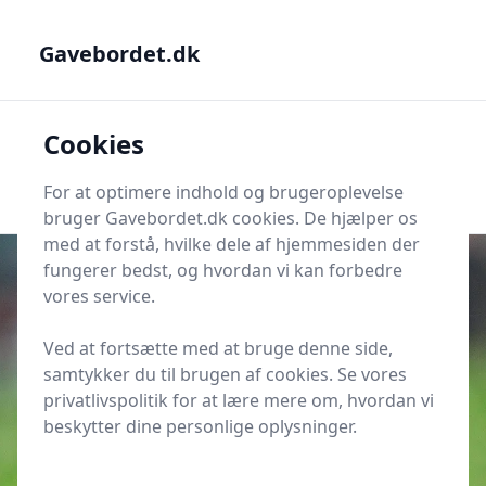
Gavebordet.dk - Din guide til at finde den helt rigtige gave
Gavebordet.dk
Gavebordet.dk
Cookies
Men
Søg
Søg
For at optimere indhold og brugeroplevelse
bruger Gavebordet.dk cookies. De hjælper os
med at forstå, hvilke dele af hjemmesiden der
fungerer bedst, og hvordan vi kan forbedre
vores service.
Udgivet i
Magasinet
Ved at fortsætte med at bruge denne side,
Sikre i krydsord løsninger
samtykker du til brugen af cookies. Se vores
privatlivspolitik for at lære mere om, hvordan vi
beskytter dine personlige oplysninger.