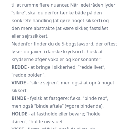
til at rumme flere nuancer. Når ledetråden lyder
“sikre”, skal du derfor tænke både på den
konkrete handling (at gøre noget sikkert) og
den mere abstrakte (at være sikker, fastslået
eller sejrssikker).
Nedenfor finder du de 5-bogstavsord, der oftest
løser opgaven i danske krydsord - husk at
krydserne afgør vokaler og konsonanter:
REDDE
- at bringe i sikkerhed; “redde livet”,
“redde bolden”.
VINDE
- “sikre sejren”, men også at opnå noget
sikkert.
BINDE
- fysisk at fastgøre; f.eks. “binde reb”,
men også “binde aftale” (=gøre bindende).
HOLDE
- at fastholde eller bevare; “holde
døren”, “holde niveauet”.