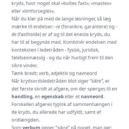
kryds, hvor noget skal
»boltes fast«
, »mastes«
eller »limforsegles«.
Når du klør på med de lange løsninger, så læg
mærke til endelser:
-re
(forankre, garantere) og
-
de
(fastholde) er af og til det eneste kryds, du
har til at begynde med. Kombinér endelsen med
konteksten i ledetråden - fysisk, juridisk,
følelsesmæssig - og du når hurtigt frem til den
sikre vinder.
Tænk bredt: verb, adjektiv og navneord
Når krydsordsledetråden blot siger
“sikre”
, er
det første skridt at afgøre, om der spørges til en
handling
, en
egenskab
eller et
navneord
.
Forskellen afgøres typisk af sammenhængen i
de kryds, du allerede har udfyldt, samt af
ordlængden.
Som
verbum
peger “sikre” på noget, man
gør
: