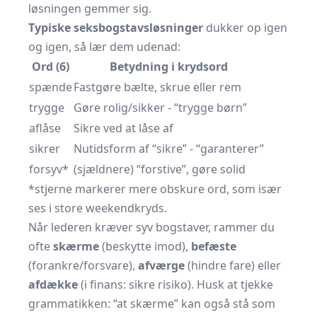
løsningen gemmer sig.
Typiske seksbogstavsløsninger
dukker op igen
og igen, så lær dem udenad:
Ord (6)
Betydning i krydsord
spænde
Fastgøre bælte, skrue eller rem
trygge
Gøre rolig/sikker - “trygge børn”
aflåse
Sikre ved at låse af
sikrer
Nutidsform af “sikre” - “garanterer”
forsyv*
(sjældnere) “forstive”, gøre solid
*stjerne markerer mere obskure ord, som især
ses i store weekendkryds.
Når lederen kræver syv bogstaver, rammer du
ofte
skærme
(beskytte imod),
befæste
(forankre/forsvare),
afværge
(hindre fare) eller
afdække
(i finans: sikre risiko). Husk at tjekke
grammatikken: “at skærme” kan også stå som