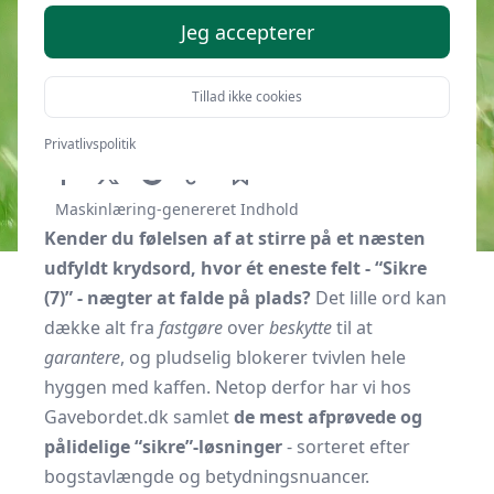
Jeg accepterer
Tillad ikke cookies
Af
Gavebordet.dk
9. oktober 2025
Privatlivspolitik
Maskinlæring-genereret Indhold
Kender du følelsen af at stirre på et næsten
udfyldt krydsord, hvor ét eneste felt - “Sikre
(7)” - nægter at falde på plads?
Det lille ord kan
dække alt fra
fastgøre
over
beskytte
til at
garantere
, og pludselig blokerer tvivlen hele
hyggen med kaffen. Netop derfor har vi hos
Gavebordet.dk samlet
de mest afprøvede og
pålidelige “sikre”-løsninger
- sorteret efter
bogstavlængde og betydningsnuancer.