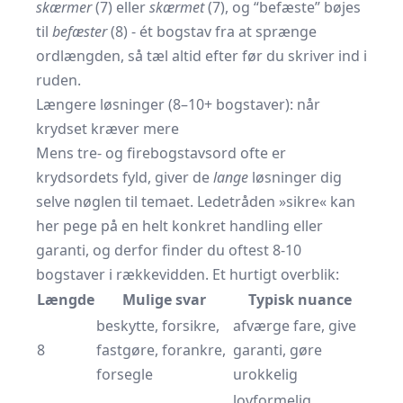
skærmer
(7) eller
skærmet
(7), og “befæste” bøjes
til
befæster
(8) - ét bogstav fra at sprænge
ordlængden, så tæl altid efter før du skriver ind i
ruden.
Længere løsninger (8–10+ bogstaver): når
krydset kræver mere
Mens tre- og firebogstavsord ofte er
krydsordets fyld, giver de
lange
løsninger dig
selve nøglen til temaet. Ledetråden »sikre« kan
her pege på en helt konkret handling eller
garanti, og derfor finder du oftest 8-10
bogstaver i rækkevidden. Et hurtigt overblik:
Længde
Mulige svar
Typisk nuance
beskytte, forsikre,
afværge fare, give
8
fastgøre, forankre,
garanti, gøre
forsegle
urokkelig
lovformelig