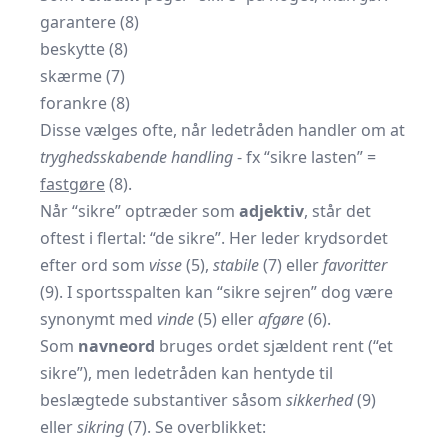
garantere (8)
beskytte (8)
skærme (7)
forankre (8)
Disse vælges ofte, når ledetråden handler om at
tryghedsskabende handling
- fx “sikre lasten” =
fastgøre
(8).
Når “sikre” optræder som
adjektiv
, står det
oftest i flertal: “de sikre”. Her leder krydsordet
efter ord som
visse
(5),
stabile
(7) eller
favoritter
(9). I sportsspalten kan “sikre sejren” dog være
synonymt med
vinde
(5) eller
afgøre
(6).
Som
navneord
bruges ordet sjældent rent (“et
sikre”), men ledetråden kan hentyde til
beslægtede substantiver såsom
sikkerhed
(9)
eller
sikring
(7). Se overblikket: