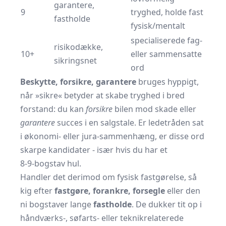
garantere,
9
tryghed, holde fast
fastholde
fysisk/mentalt
specialiserede fag-
risikodække,
10+
eller sammensatte
sikringsnet
ord
Beskytte, forsikre, garantere
bruges hyppigt,
når »sikre« betyder at skabe tryghed i bred
forstand: du kan
forsikre
bilen mod skade eller
garantere
succes i en salgstale. Er ledetråden sat
i økonomi- eller jura-sammenhæng, er disse ord
skarpe kandidater - især hvis du har et
8-9-bogstav
hul.
Handler det derimod om fysisk fastgørelse, så
kig efter
fastgøre, forankre, forsegle
eller den
ni bogstaver lange
fastholde
. De dukker tit op i
håndværks-, søfarts- eller teknikrelaterede