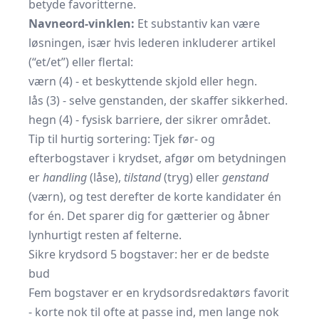
betyde favoritterne.
Navneord-vinklen:
Et substantiv kan være
løsningen, især hvis lederen inkluderer artikel
(“et/et”) eller flertal:
værn (4) - et beskyttende skjold eller hegn.
lås (3) - selve genstanden, der skaffer sikkerhed.
hegn (4) - fysisk barriere, der sikrer området.
Tip til hurtig sortering: Tjek før- og
efterbogstaver i krydset, afgør om betydningen
er
handling
(låse),
tilstand
(tryg) eller
genstand
(værn), og test derefter de korte kandidater én
for én. Det sparer dig for gætterier og åbner
lynhurtigt resten af felterne.
Sikre krydsord 5 bogstaver: her er de bedste
bud
Fem bogstaver er en krydsordsredaktørs favorit
- korte nok til ofte at passe ind, men lange nok