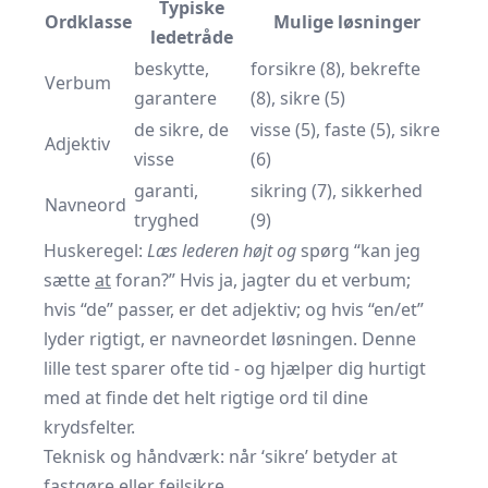
Typiske
Ordklasse
Mulige løsninger
ledetråde
beskytte,
forsikre (8), bekrefte
Verbum
garantere
(8), sikre (5)
de sikre, de
visse (5), faste (5), sikre
Adjektiv
visse
(6)
garanti,
sikring (7), sikkerhed
Navneord
tryghed
(9)
Huske­regel:
Læs lederen højt og
spørg “kan jeg
sætte
at
foran?” Hvis ja, jagter du et verbum;
hvis “de” passer, er det adjektiv; og hvis “en/et”
lyder rigtigt, er navneordet løsningen. Denne
lille test sparer ofte tid - og hjælper dig hurtigt
med at finde det helt rigtige ord til dine
krydsfelter.
Teknisk og håndværk: når ‘sikre’ betyder at
fastgøre eller fejlsikre