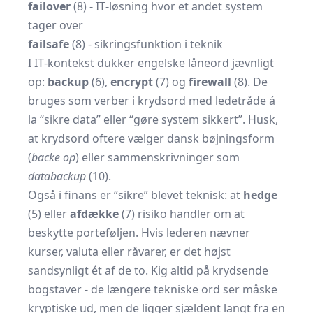
failover
(8) - IT‐løsning hvor et andet system
tager over
failsafe
(8) - sikringsfunktion i teknik
I IT‐kontekst dukker engelske låneord jævnligt
op:
backup
(6),
encrypt
(7) og
firewall
(8). De
bruges som verber i krydsord med ledetråde á
la “sikre data” eller “gøre system sikkert”. Husk,
at krydsord oftere vælger dansk bøjningsform
(
backe op
) eller sammenskrivninger som
databackup
(10).
Også i finans er “sikre” blevet teknisk: at
hedge
(5) eller
afdække
(7) risiko handler om at
beskytte porteføljen. Hvis lederen nævner
kurser, valuta eller råvarer, er det højst
sandsynligt ét af de to. Kig altid på krydsende
bogstaver - de længere tekniske ord ser måske
kryptiske ud, men de ligger sjældent langt fra en