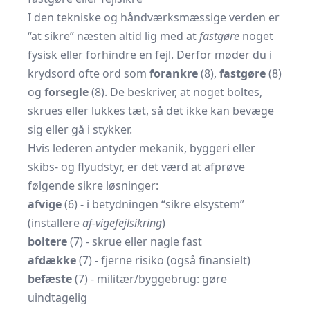
I den tekniske og håndværksmæssige verden er
“at sikre” næsten altid lig med at
fastgøre
noget
fysisk eller forhindre en fejl. Derfor møder du i
krydsord ofte ord som
forankre
(8),
fastgøre
(8)
og
forsegle
(8). De beskriver, at noget boltes,
skrues eller lukkes tæt, så det ikke kan bevæge
sig eller gå i stykker.
Hvis lederen antyder mekanik, byggeri eller
skibs‐ og flyudstyr, er det værd at afprøve
følgende sikre løsninger:
afvige
(6) - i betydningen “sikre elsystem”
(installere
af‐vigefejlsikring
)
boltere
(7) - skrue eller nagle fast
afdække
(7) - fjerne risiko (også finansielt)
befæste
(7) - militær/byggebrug: gøre
uindtagelig