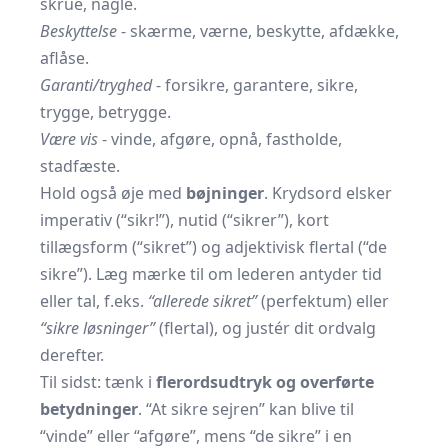
skrue, nagle.
Beskyttelse
- skærme, værne, beskytte, afdække,
aflåse.
Garanti/tryghed
- forsikre, garantere, sikre,
trygge, betrygge.
Være vis
- vinde, afgøre, opnå, fastholde,
stadfæste.
Hold også øje med
bøjninger
. Krydsord elsker
imperativ (“sikr!”), nutid (“sikrer”), kort
tillægsform (“sikret”) og adjektivisk flertal (“de
sikre”). Læg mærke til om lederen antyder tid
eller tal, f.eks.
“allerede sikret”
(perfektum) eller
“sikre løsninger”
(flertal), og justér dit ordvalg
derefter.
Til sidst: tænk i
flerords­udtryk og overførte
betydninger
. “At sikre sejren” kan blive til
“vinde” eller “afgøre”, mens “de sikre” i en