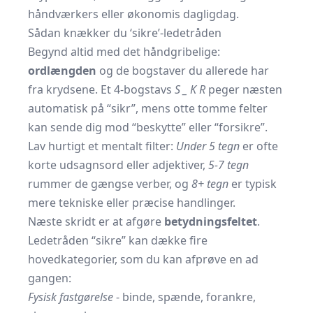
håndværkers eller økonomis dagligdag.
Sådan knækker du ‘sikre’-ledetråden
Begynd altid med det håndgribelige:
ordlængden
og de bogstaver du allerede har
fra krydsene. Et 4-bogstavs
S _ K R
peger næsten
automatisk på “sikr”, mens otte tomme felter
kan sende dig mod “beskytte” eller “forsikre”.
Lav hurtigt et mentalt filter:
Under 5 tegn
er ofte
korte udsagnsord eller adjektiver,
5-7 tegn
rummer de gængse verber, og
8+ tegn
er typisk
mere tekniske eller præcise handlinger.
Næste skridt er at afgøre
betydningsfeltet
.
Ledetråden “sikre” kan dække fire
hovedkategorier, som du kan afprøve en ad
gangen:
Fysisk fastgørelse
- binde, spænde, forankre,