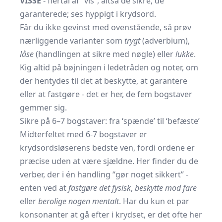
VISSE
- flertal af “vis”, altså de sikre, de
garanterede; ses hyppigt i krydsord.
Får du ikke gevinst med ovenstående, så prøv
nærliggende varianter som
trygt
(adverbium),
låse
(handlingen at sikre med nøgle) eller
lukke
.
Kig altid på bøjningen i ledetråden og noter, om
der hentydes til det at beskytte, at garantere
eller at fastgøre - det er her, de fem bogstaver
gemmer sig.
Sikre på 6–7 bogstaver: fra ‘spænde’ til ‘befæste’
Midterfeltet med 6-7 bogstaver er
krydsordsløserens bedste ven, fordi ordene er
præcise uden at være sjældne. Her finder du de
verber, der i én handling “gør noget sikkert” -
enten ved at
fastgøre det fysisk
,
beskytte mod fare
eller
berolige nogen mentalt
. Har du kun et par
konsonanter at gå efter i krydset, er det ofte her