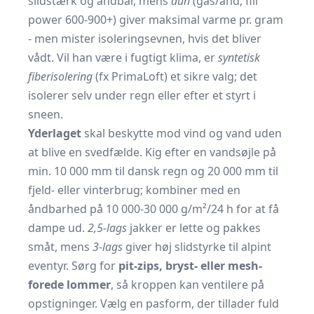
slidstærk og åndbar, mens
dun
(gås/and, fill
power 600-900+) giver maksimal varme pr. gram
- men mister isoleringsevnen, hvis det bliver
vådt. Vil han være i fugtigt klima, er
syntetisk
fiberisolering
(fx PrimaLoft) et sikre valg; det
isolerer selv under regn eller efter et styrt i
sneen.
Yderlaget
skal beskytte mod vind og vand uden
at blive en svedfælde. Kig efter en vandsøjle på
min. 10 000 mm til dansk regn og 20 000 mm til
fjeld- eller vinterbrug; kombiner med en
åndbarhed på 10 000-30 000 g/m²/24 h for at få
dampe ud.
2,5-lags
jakker er lette og pakkes
småt, mens
3-lags
giver høj slidstyrke til alpint
eventyr. Sørg for
pit-zips, bryst- eller mesh-
forede lommer
, så kroppen kan ventilere på
opstigninger. Vælg en pasform, der tillader fuld