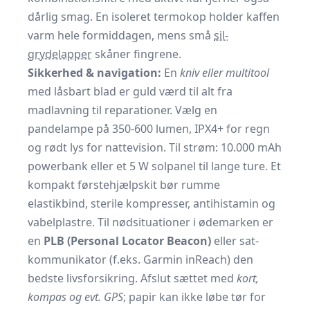
dårlig smag. En isoleret termokop holder kaffen
varm hele formiddagen, mens små
sil-
grydelapper
skåner fingrene.
Sikkerhed & navigation:
En
kniv eller multitool
med låsbart blad er guld værd til alt fra
madlavning til reparationer. Vælg en
pandelampe på 350-600 lumen, IPX4+ for regn
og rødt lys for nattevision. Til strøm: 10.000 mAh
powerbank eller et 5 W solpanel til lange ture. Et
kompakt førstehjælpskit bør rumme
elastikbind, sterile kompresser, antihistamin og
vabelplastre. Til nødsituationer i ødemarken er
en
PLB (Personal Locator Beacon)
eller sat-
kommunikator (f.eks. Garmin inReach) den
bedste livsforsikring. Afslut sættet med
kort,
kompas og evt. GPS
; papir kan ikke løbe tør for