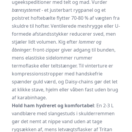
ugeekspeditioner med telt og mad. Vurder
bæresystemet
- et justerbart rygpanel og et
polstret hoftebælte flytter 70-80 % af vægten fra
skuldre til hofter. Ventilerede meshrygge eller U-
formede afstandsstykker reducerer sved, men
stjæler lidt volumen. Kig efter
lommer og
åbninger
: front-zipper giver adgang til bunden,
mens elastiske sidelommer rummer
termoflaske eller teltstænger. Til vinterture er
kompressionsstropper med handskefrie
spænder guld værd, og Daisy-chains gør det let
at klikke stave, hjelm eller våben fast uden brug
af karabinhage.
Hold ham hydreret og komfortabel
: En 2-3 L
vandblære med slangestuds i skulderremmen
gør det nemt at nippe vand uden at tage
rygsækken af, mens letvægts­flasker af Tritan