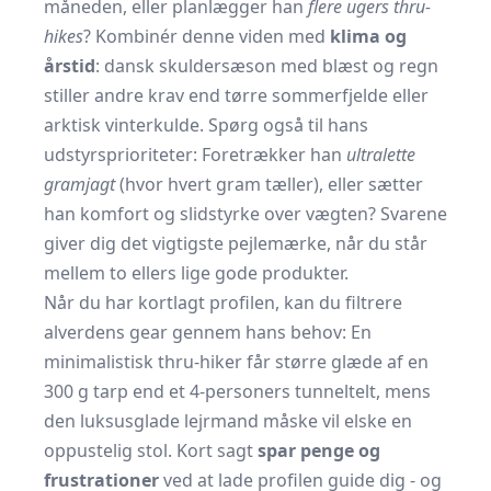
måneden, eller planlægger han
flere ugers thru-
hikes
? Kombinér denne viden med
klima og
årstid
: dansk skuldersæson med blæst og regn
stiller andre krav end tørre sommerfjelde eller
arktisk vinterkulde. Spørg også til hans
udstyrsprioriteter: Foretrækker han
ultralette
gramjagt
(hvor hvert gram tæller), eller sætter
han komfort og slidstyrke over vægten? Svarene
giver dig det vigtigste pejlemærke, når du står
mellem to ellers lige gode produkter.
Når du har kortlagt profilen, kan du filtrere
alverdens gear gennem hans behov: En
minimalistisk thru-hiker får større glæde af en
300 g tarp end et 4-personers tunneltelt, mens
den luksusglade lejrmand måske vil elske en
oppustelig stol. Kort sagt
spar penge og
frustrationer
ved at lade profilen guide dig - og