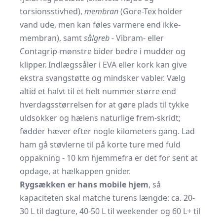
torsionsstivhed),
membran
(Gore-Tex holder
vand ude, men kan føles varmere end ikke-
membran), samt
sålgreb
- Vibram- eller
Contagrip-mønstre bider bedre i mudder og
klipper. Indlægssåler i EVA eller kork kan give
ekstra svangstøtte og mindsker vabler. Vælg
altid et halvt til et helt nummer større end
hverdags­størrelsen for at gøre plads til tykke
uldsokker og hælens naturlige frem-skridt;
fødder hæver efter nogle kilometers gang. Lad
ham gå støvlerne til på korte ture med fuld
oppakning - 10 km hjemmefra er det for sent at
opdage, at hælkappen gnider.
Rygsækken er hans mobile hjem
, så
kapaciteten skal matche turens længde: ca. 20-
30 L til dagture, 40-50 L til weekender og 60 L+ til