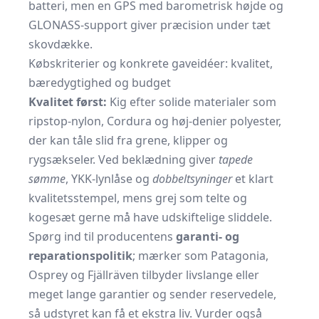
batteri, men en GPS med barometrisk højde og
GLONASS-support giver præcision under tæt
skovdække.
Købskriterier og konkrete gaveidéer: kvalitet,
bæredygtighed og budget
Kvalitet først:
Kig efter solide materialer som
ripstop-nylon, Cordura og høj-denier polyester,
der kan tåle slid fra grene, klipper og
rygsækseler. Ved beklædning giver
tapede
sømme
, YKK-lynlåse og
dobbeltsyninger
et klart
kvalitetsstempel, mens grej som telte og
kogesæt gerne må have udskiftelige sliddele.
Spørg ind til producentens
garanti- og
reparationspolitik
; mærker som Patagonia,
Osprey og Fjällräven tilbyder livslange eller
meget lange garantier og sender reservedele,
så udstyret kan få et ekstra liv. Vurder også