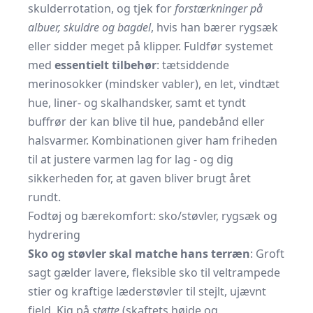
skulderrotation, og tjek for
forstærkninger på
albuer, skuldre og bagdel
, hvis han bærer rygsæk
eller sidder meget på klipper. Fuldfør systemet
med
essentielt tilbehør
: tætsiddende
merinosokker (mindsker vabler), en let, vindtæt
hue, liner- og skalhandsker, samt et tyndt
buffrør der kan blive til hue, pandebånd eller
halsvarmer. Kombinationen giver ham friheden
til at justere varmen lag for lag - og dig
sikkerheden for, at gaven bliver brugt året
rundt.
Fodtøj og bærekomfort: sko/støvler, rygsæk og
hydrering
Sko og støvler skal matche hans terræn
: Groft
sagt gælder lavere, fleksible sko til veltrampede
stier og kraftige læderstøvler til stejlt, ujævnt
fjeld. Kig på
støtte
(skaftets højde og