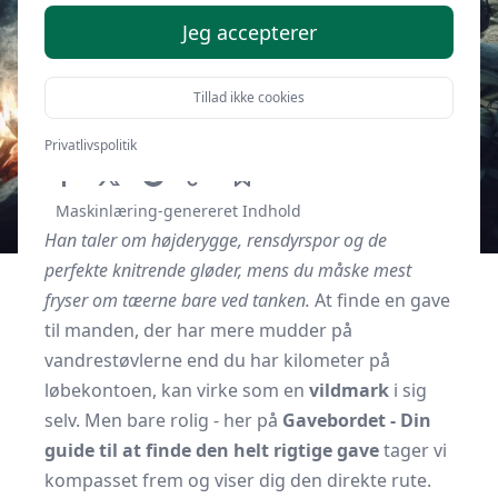
Jeg accepterer
Tillad ikke cookies
Af
Gavebordet.dk
28. september 2025
Privatlivspolitik
Maskinlæring-genereret Indhold
Han taler om højderygge, rensdyrspor og de
perfekte knitrende gløder, mens du måske mest
fryser om tæerne bare ved tanken.
At finde en gave
til manden, der har mere mudder på
vandrestøvlerne end du har kilometer på
løbekontoen, kan virke som en
vildmark
i sig
selv. Men bare rolig - her på
Gavebordet - Din
guide til at finde den helt rigtige gave
tager vi
kompasset frem og viser dig den direkte rute.