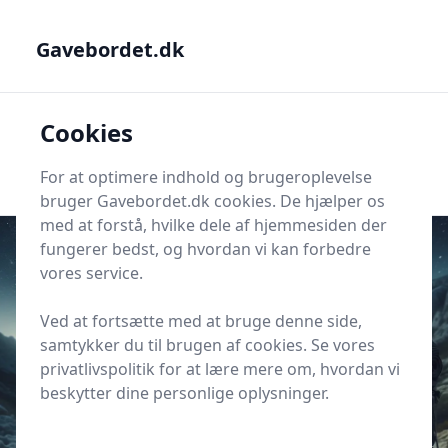
Gavebordet.dk - Din guide til at finde den helt rigtige gave
Gavebordet.dk
Gavebordet.dk
Cookies
Men
Søg
Søg
For at optimere indhold og brugeroplevelse
bruger Gavebordet.dk cookies. De hjælper os
med at forstå, hvilke dele af hjemmesiden der
fungerer bedst, og hvordan vi kan forbedre
vores service.
Udgivet i
Gaveideer til Ham
Ved at fortsætte med at bruge denne side,
Sådan vælger du udstyr til ham,
samtykker du til brugen af cookies. Se vores
der elsker friluftsliv
privatlivspolitik for at lære mere om, hvordan vi
beskytter dine personlige oplysninger.