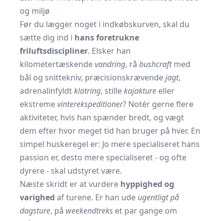
og miljø
Før du lægger noget i indkøbskurven, skal du
sætte dig ind i
hans foretrukne
friluftsdiscipliner
. Elsker han
kilometertæskende
vandring
, rå
bushcraft
med
bål og snittekniv, præcisionskrævende
jagt
,
adrenalinfyldt
klatring
, stille
kajakture
eller
ekstreme
vinterekspeditioner
? Notér gerne flere
aktiviteter, hvis han spænder bredt, og vægt
dem efter hvor meget tid han bruger på hver. En
simpel huskeregel er: Jo mere specialiseret hans
passion er, desto mere specialiseret - og ofte
dyrere - skal udstyret være.
Næste skridt er at vurdere
hyppighed og
varighed
af turene. Er han ude
ugentligt på
dagsture
, på
weekendtreks
et par gange om