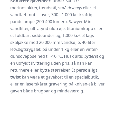
Konkrete gaveideer:
under 300 kr.:
merinosokker, tændstål, små
drybags
eller et
vandtæt mobilcover; 300 - 1.000 kr.: kraftig
pandelampe (200-400 lumen), Sawyer Mini-
vandfilter, ultratynd uldtrøje, titaniumkopp eller
et foldbart siddeunderlag; 1.000 kr.+: 3-lags
skaljakke med 20 000 mm vandsøjle, 40-liter
letvægtsrygsæk på under 1 kg eller en vinter-
dunsovepose ned til -10 °C. Husk altid
bytteret
og
en udfyldt kvittering uden pris, så han kan
returnere eller bytte størrelser. Et
personligt
twist
kan være et gavekort til en specialbutik,
eller en laserskåret gravering på kniven-så bliver
gaven både brugbar og mindeværdig.