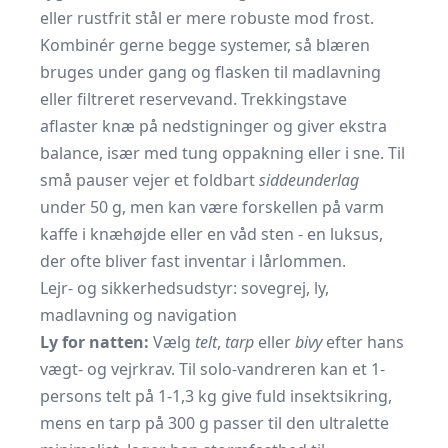
eller rustfrit stål er mere robuste mod frost.
Kombinér gerne begge systemer, så blæren
bruges under gang og flasken til madlavning
eller filtreret reservevand. Trekkingstave
aflaster knæ på nedstigninger og giver ekstra
balance, især med tung oppakning eller i sne. Til
små pauser vejer et foldbart
siddeunderlag
under 50 g, men kan være forskellen på varm
kaffe i knæhøjde eller en våd sten - en luksus,
der ofte bliver fast inventar i lårlommen.
Lejr- og sikkerhedsudstyr: sovegrej, ly,
madlavning og navigation
Ly for natten:
Vælg
telt
,
tarp
eller
bivy
efter hans
vægt- og vejrkrav. Til solo-vandreren kan et 1-
persons telt på 1-1,3 kg give fuld insektsikring,
mens en tarp på 300 g passer til den ultralette