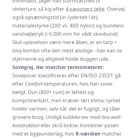
minimalist. Jager han stormfasthed til
vinterture, så kig efter
4-sæsoners telte
. Overvej
også opsætningstid (in-/ydertelt i ét),
materialestyrke (20D vs. 40D nylon) og bundens
vandsøjletryk (>5.000 mm for vådt skovbund).
Skal oplevelsen være mere åben, er en tarp +
bivy-kombo ofte den mest alsidige - han kan se
stjernerne og alligevel holde duggen ude.
Sovegrej, der matcher termometeret:
Soveposer klassificeres efter EN/ISO 23537; gå
efter
Comfort
-temperaturen, hvis han sover
køligt. Dun (850+ cuin) er lettest og
komprimerbart, men kræver tørt klima; syntet
holder varmen, selv når det er fugtigt, og tåler
grovere brug. Undgå kuldebroer med
box wall-
konstruktion
eller skrå bokse. Kombinér posen
med et liggeunderlag, hvis
R-værdien
matcher