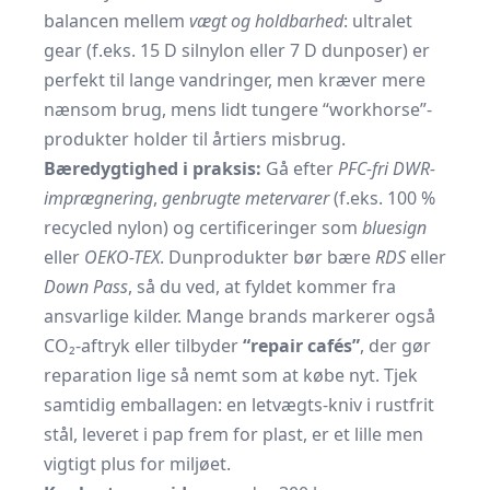
balancen mellem
vægt og holdbarhed
: ultralet
gear (f.eks. 15 D silnylon eller 7 D dunposer) er
perfekt til lange vandringer, men kræver mere
nænsom brug, mens lidt tungere “workhorse”-
produkter holder til årtiers misbrug.
Bæredygtighed i praksis:
Gå efter
PFC-fri DWR-
imprægnering
,
genbrugte metervarer
(f.eks. 100 %
recycled nylon) og certificeringer som
bluesign
eller
OEKO-TEX
. Dunprodukter bør bære
RDS
eller
Down Pass
, så du ved, at fyldet kommer fra
ansvarlige kilder. Mange brands markerer også
CO₂-aftryk eller tilbyder
“repair cafés”
, der gør
reparation lige så nemt som at købe nyt. Tjek
samtidig emballagen: en letvægts-kniv i rustfrit
stål, leveret i pap frem for plast, er et lille men
vigtigt plus for miljøet.