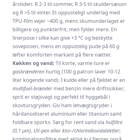
årstiden: R 2-3 til sommer, R 3-5 til skuldersæson
og R >5 til vinter. Et oppusteligt underlag med
TPU-film vejer ~400 g, mens skumunderlaget er
billigere og punkterfrit, men fylder mere. En
linerpose i silke kan give +3 °C og beskytte
soveposen, mens en oppustelig pude på 60 g
løfter komforten markant på flere nætter.
Køkken og vand:
Til korte, varme ture er
gasbrænderen
hurtig (100 g patron laver 10-12
liter kogende vand). I kulde eller på fjeldet er en
multifuel-brænder
med benzin mere driftssikker;
sprit er støjsvagt og perfekt til hyggebål i
skovtursgryden. Giv ham letvægtsgryder i
hårdanodiseret aluminium eller titanium samt
foldbare sporks. Sørg for rent vand via
hulfiltre
(0,1 µm)
,
UV-pen
eller
klor-/chlorindioxidabletter
;
kombinationsfiltre med aktivt kul fjerner også