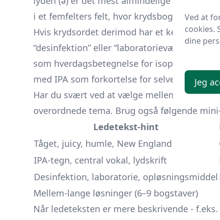
lyden (ə) er det mest almindelige symbol i D
i et femfelters felt, hvor krydsbogstaverne t
Ved at fo
cookies. 
Hvis krydsordet derimod har et kemisk tema
dine pers
“desinfektion” eller “laboratorievæske” - vil
som hverdagsbetegnelse for isopropanol (is
med IPA som forkortelse for selve stoffet.
Jeg ac
Har du svært ved at vælge mellem de tre, s
overordnede tema. Brug også følgende mini
Ledetekst-hint
Tåget, juicy, humle, New England
IPA-tegn, central vokal, lydskrift
Desinfektion, laboratorie, opløsningsmiddel
Mellem-lange løsninger (6–9 bogstaver)
Når ledeteksten er mere beskrivende - f.eks. “I