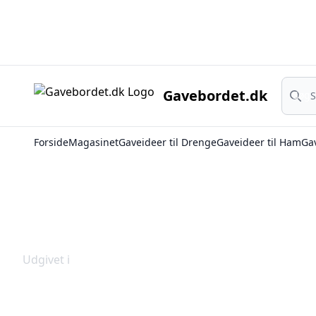
Søg
Gavebordet.dk
Søg
Forside
Magasinet
Gaveideer til Drenge
Gaveideer til Ham
Gav
Udgivet i
Magasinet
Ipa i Krydsord svar