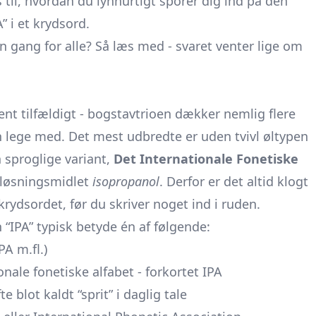
til, hvordan du lynhurtigt sporer dig ind på den
 i et krydsord.
 gang for alle? Så læs med - svaret venter lige om
dent tilfældigt - bogstavtrioen dækker nemlig flere
an lege med. Det mest udbredte er uden tvivl øltypen
 sproglige variant,
Det Internationale Fonetiske
opløsningsmidlet
isopropanol
. Derfor er det altid klogt
krydsordet, før du skriver noget ind i ruden.
 “IPA” typisk betyde én af følgende:
A m.fl.)
nale fonetiske alfabet - forkortet IPA
e blot kaldt “sprit” i daglig tale