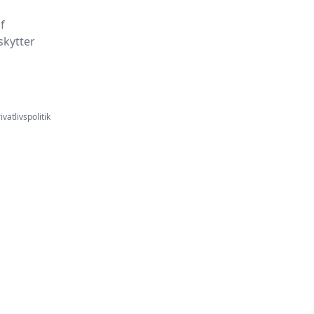
f
skytter
ivatlivspolitik