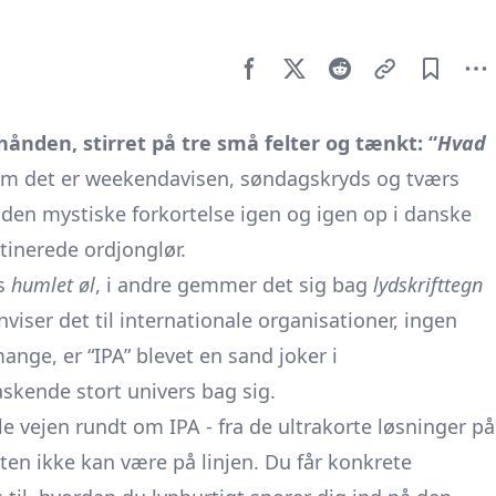
ånden, stirret på tre små felter og tænkt: “
Hvad
Om det er weekendavisen, søndags­kryds og tværs
 den mystiske forkortelse igen og igen op i danske
tinerede ordjonglør.
as
humlet øl
, i andre gemmer det sig bag
lydskrifttegn
viser det til internationale organisationer, ingen
ange, er “IPA” blevet en sand joker i
askende stort univers bag sig.
e vejen rundt om IPA - fra de ultrakorte løsninger på
sten ikke kan være på linjen. Du får konkrete