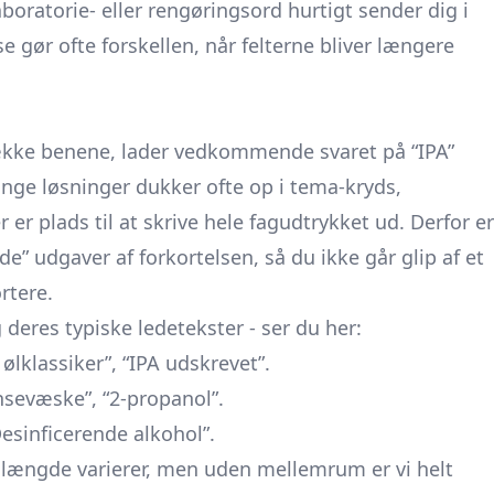
oratorie- eller rengøringsord hurtigt sender dig i
yse gør ofte forskellen, når felterne bliver længere
række benene, lader vedkommende svaret på “IPA”
 lange løsninger dukker ofte op i tema-kryds,
er plads til at skrive hele fagudtrykket ud. Derfor er
de” udgaver af forkortelsen, så du ikke går glip af et
rtere.
 deres typiske ledetekster - ser du her:
ølklassiker”, “IPA udskrevet”.
Rensevæske”, “2-propanol”.
“Desinficerende alkohol”.
 længde varierer, men uden mellemrum er vi helt