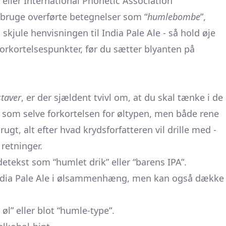
 eller International Phonetic Association
bruge overførte betegnelser som “
humlebombe
”,
t skjule henvisningen til India Pale Ale - så hold øje
orkortelsespunkter, før du sætter blyanten på
staver
, er der sjældent tvivl om, at du skal tænke i de
 som selve forkortelsen for øltypen, men både rene
gt, alt efter hvad krydsforfatteren vil drille med -
 retninger.
edetekst som “humlet drik” eller “barens IPA”.
r India Pale Ale i ølsammenhæng, men kan også dække
øl” eller blot “humle-type”.