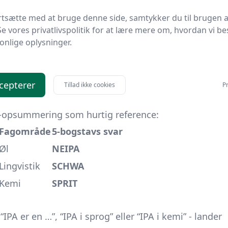
et Internationale Fonetiske Alfabet og passer perfekt
ypisk indeholder
S
eller
A
.
rtsætte med at bruge denne side, samtykker du til brugen a
Se vores privatlivspolitik for at lære mere om, hvordan vi be
 - måske med stikord som “rengøringsmiddel”,
onlige oplysninger.
 de fem felter ofte ende som
SPRIT
. Her bruges ordet
opropylalkohol), hvor krydsordskonstruktøren leger
cepterer
Tillad ikke cookies
Pr
å tjek krydsbogstaverne og bedøm krydsordets
-opsummering som hurtig reference:
Fagområde
5-bogstavs svar
Øl
NEIPA
Lingvistik
SCHWA
Kemi
SPRIT
PA er en …”, “IPA i sprog” eller “IPA i kemi” - lander