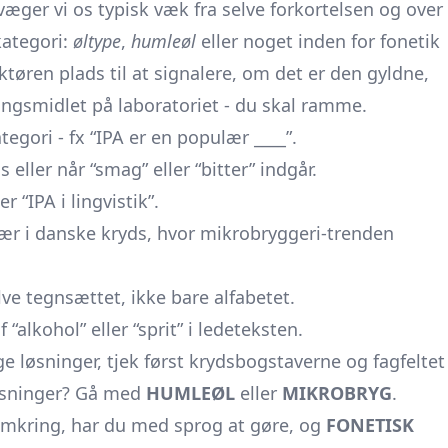
evæger vi os typisk væk fra selve forkortelsen og over
 kategori:
øltype
,
humleøl
eller noget inden for fonetik
ktøren plads til at signalere, om det er den gyldne,
øsningsmidlet på laboratoriet - du skal ramme.
egori - fx “IPA er en populær ____”.
 eller når “smag” eller “bitter” indgår.
r “IPA i lingvistik”.
sær i danske kryds, hvor mikrobryggeri-trenden
lve tegnsættet, ikke bare alfabetet.
“alkohol” eller “sprit” i ledeteksten.
e løsninger, tjek først krydsbogstaverne og fagfeltet
visninger? Gå med
HUMLEØL
eller
MIKROBRYG
.
” omkring, har du med sprog at gøre, og
FONETISK