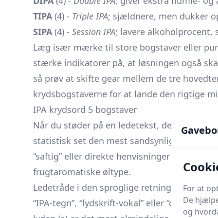
DIPA
(4) -
Double IPA
; giver ekstra humle- og 
TIPA
(4) -
Triple IPA
; sjældnere, men dukker o
SIPA
(4) -
Session IPA
; lavere alkoholprocent, s
Læg især mærke til store bogstaver eller pu
stærke indikatorer på, at løsningen også ska
så prøv at skifte gear mellem de tre hovedte
krydsbogstaverne for at lande den rigtige mi
IPA krydsord 5 bogstaver
Når du støder på en ledetekst, der kræver et
Gavebo
statistisk set den mest sandsynlige løsning. 
“saftig” eller direkte henvisninger til “New
Cooki
frugtaromatiske øltype.
Ledetråde i den sproglige retning kan imidle
For at op
De hjælpe
“IPA-tegn”, “lydskrift-vokal” eller “central v
og hvorda