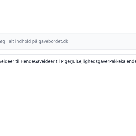
Gavebordet.dk - Din guide til at finde den helt rigtige gave
eideer til Hende
Gaveideer til Piger
Jul
Lejlighedsgaver
Pakkekalend