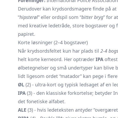
Foreninger:
International Police Association
Derudover kan krydsordsmagere finde på at 
“
hipsterøl
” eller ordspil som “
bitter bryg
” for a
med kreative ledetråde, store bogstaver og f
papiret.
Korte løsninger (2–4 bogstaver)
Når krydsordsfeltet kun har plads til
2-4 bog
helt korte kerneord. Her optræder
IPA
oftest
ølbetegnelser og små undertyper kan blive bru
lidt ligesom ordet “matador” kan pege i flere
ØL
(2) - ultra-kort og typisk ledsaget af en l
IPA
(3) - den klassiske forkortelse; betyde
det fonetiske alfabet.
ALE
(3) - hvis ledeteksten antyder “overgæret 