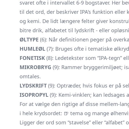
svaret ofte i intervallet 6-9 bogstaver. Her b
til det ord, der beskriver IPA’s funktion eller
og kemi. De lidt længere felter giver konstru
bitre drik, alfabetet til lydskrift - eller opl
ØLTYPE
(6): Når definitionen peger på overkat
HUMLEØL
(7): Bruges ofte i tematiske ølkryds
FONETISK
(8): Ledetekster som “IPA-tegn” elle
MIKROBRYG
(9): Rammer bryggerimiljøet; i
omtales.
LYDSKRIFT
(9): Optræder, hvis fokus er på se
ISOPROPYL
(9): Kemi-vinklen; kan ledsages af 
For at vælge den rigtige af disse mellem-lang
i hele krydsordet: 🍺 tema og mange ølhen
Ligger der ord som “stavelse” eller “alfabet