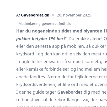
Af
Gavebordet.dk
20. november 2025
Maskinlæring-genereret Indhold
Har du nogensinde siddet med blyanten i h
pokker betyder IPA her?
”
Du er ikke alene! 
eller den seneste app på mobilen, så dukker
krydsord - og den kan drille selv den mest ru
I nogle felter er svaret så simpelt som et gl
eller kemiske forbindelser, og indimellem hen
anede fandtes. Netop derfor fejlkilderne er m
krydsordsverdenen; et lille ord med et overr
I denne guide tager
Gavebordet
dig med hel
to bogstaver til de rekordlange svar, der næ