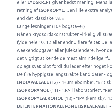
eller
LYDSKRIFT
giver bedst mening. Mens lab
retning af
ISOPROPYL
. Den lille ekstra anal
end det klassiske “ALE”.
Lange løsninger (10+ bogstaver)
Når en krydsordskonstruktør virkelig vil st
fylde hele 10, 12 eller endnu flere felter. De
weekendopgaver eller julekalendere, hvor der 
det vigtigt at kende de mest almindelige “ful
oplagt svar, blot fordi du leder efter noget ko
De fire hyppigste langstrakte kandidater - og
INDIAPALEALE
(12) - “Humlebombe”, “Britisk 
ISOPROPANOL
(11) - “IPA i laboratoriet”, “
ISOPROPYLALKOHOL
(18) - “IPA (kemisk)”, 
DETINTERNATIONALEFONETISKEALFABET
-