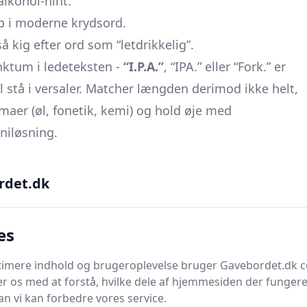
alkohol-hint.
p i moderne krydsord.
å kig efter ord som “letdrikkelig”.
nktum i ledeteksten -
“I.P.A.”
, “IPA.” eller “Fork.” er
l stå i versaler. Matcher længden derimod ikke helt,
maer (øl, fonetik, kemi) og hold øje med
niløsning.
 svar på fem bogstaver, er
NEIPA
(New England IPA)
rdet.dk
Kig efter ord som “tåget”, “juicy”, “humlebombe”,
 England” - de peger næsten altid mod denne moderne,
es
rtid sende dig i en helt anden boldgade: Står der
timere indhold og brugeroplevelse bruger Gavebordet.dk c
r os med at forstå, hvilke dele af hjemmesiden der fungere
okal”, er svaret med stor sandsynlighed
SCHWA
. Schwa-
n vi kan forbedre vores service.