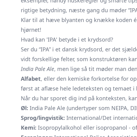
eksempler, handy huskeregler og smarte tips 
rigtige betydning, næste gang du møder “IPA”
Klar til at hæve blyanten og knække koden én
hjørnet!
Hvad kan 'IPA' betyde i et krydsord?
Ser du “IPA” i et dansk krydsord, er det sjæl
vidt forskellige felter, som konstruktøren k
India Pale Ale
, men lige så tit møder man den
Alfabet
, eller den kemiske forkortelse for 
først at aflæse hele ledeteksten og temaet i 
Når du har sporet dig ind på konteksten, kan
Øl:
India Pale Ale (undertyper som NEIPA, DIP
Sprog/lingvistik:
International/Det internatio
Kemi:
Isopropylalkohol eller isopropanol - oft