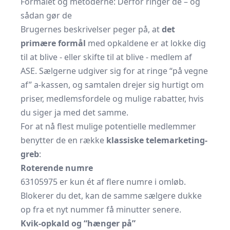
Formålet og metoderne: Derfor ringer de – og
sådan gør de
Brugernes beskrivelser peger på, at
det
primære formål
med opkaldene er at lokke dig
til at blive - eller skifte til at blive - medlem af
ASE. Sælgerne udgiver sig for at ringe “på vegne
af” a-kassen, og samtalen drejer sig hurtigt om
priser, medlemsfordele og mulige rabatter, hvis
du siger ja med det samme.
For at nå flest mulige potentielle medlemmer
benytter de en række
klassiske telemarketing-
greb
:
Roterende numre
63105975 er kun ét af flere numre i omløb.
Blokerer du det, kan de samme sælgere dukke
op fra et nyt nummer få minutter senere.
Kvik-opkald og “hænger på”