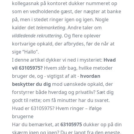
kollegasnak på kontoret dukker nummeret op
som en vedholdende gæst, der nægter at banke
på, men i stedet ringer igen og igen. Nogle
kalder det
telemarketing
. Andre taler om
vildledende rekruttering
. Og flere oplever
kortvarige opkald, der afbrydes, før de når at
sige “Hallo”.
I denne artikel dykker vi ned i mysteriet:
Hvad
vil 63105975?
Hvem
står
bag, hvilke metoder
bruger de, og - vigtigst af alt -
hvordan
beskytter du dig
mod uønskede opkald, der
forstyrrer både hverdag og privatliv? Sæt dig
godt til rette; om få minutter har du svaret.
Hvad er 63105975? Hvem ringer – ifølge
brugerne
Har du bemærket, at
63105975
dukker op på din
skærm igen og igen? Du er langt fra den eneste.