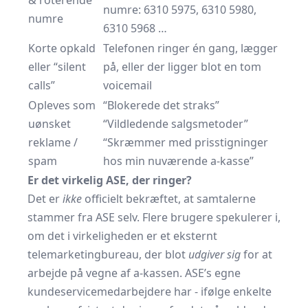
& roterende
numre: 6310 5975, 6310 5980,
numre
6310 5968 …
Korte opkald
Telefonen ringer én gang, lægger
eller “silent
på, eller der ligger blot en tom
calls”
voicemail
Opleves som
“Blokerede det straks”
uønsket
“Vildledende salgsmetoder”
reklame /
“Skræmmer med prisstigninger
spam
hos min nuværende a-kasse”
Er det virkelig ASE, der ringer?
Det er
ikke
officielt bekræftet, at samtalerne
stammer fra ASE selv. Flere brugere spekulerer i,
om det i virkeligheden er et eksternt
telemarketingbureau, der blot
udgiver sig
for at
arbejde på vegne af a-kassen. ASE’s egne
kundeservicemedarbejdere har - ifølge enkelte