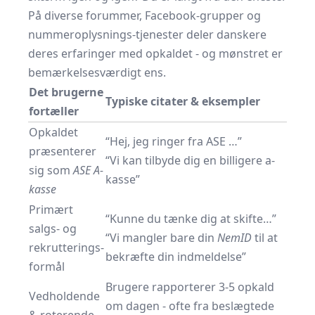
På diverse forummer, Facebook-grupper og
nummeroplysnings-tjenester deler danskere
deres erfaringer med opkaldet - og mønstret er
bemærkelsesværdigt ens.
Det brugerne
Typiske citater & eksempler
fortæller
Opkaldet
“Hej, jeg ringer fra ASE …”
præsenterer
“Vi kan tilbyde dig en billigere a-
sig som
ASE A-
kasse”
kasse
Primært
“Kunne du tænke dig at skifte…”
salgs- og
“Vi mangler bare din
NemID
til at
rekrutterings­
bekræfte din indmeldelse”
formål
Brugere rapporterer 3-5 opkald
Vedholdende
om dagen - ofte fra beslægtede