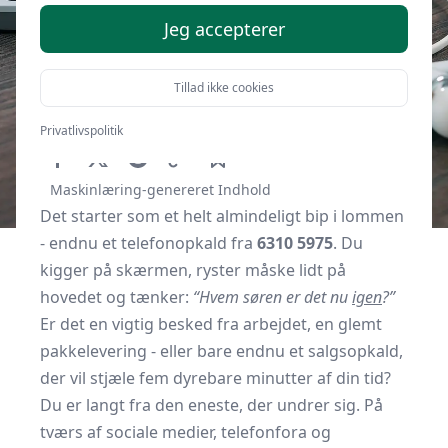
Jeg accepterer
Tillad ikke cookies
Af
Gavebordet.dk
19. oktober 2025
Privatlivspolitik
Maskinlæring-genereret Indhold
Det starter som et helt almindeligt bip i lommen
- endnu et telefonopkald fra
6310 5975
. Du
kigger på skærmen, ryster måske lidt på
hovedet og tænker:
“Hvem søren er det nu
igen
?”
Er det en vigtig besked fra arbejdet, en glemt
pakkelevering - eller bare endnu et salgsopkald,
der vil stjæle fem dyrebare minutter af din tid?
Du er langt fra den eneste, der undrer sig. På
tværs af sociale medier, telefonfora og