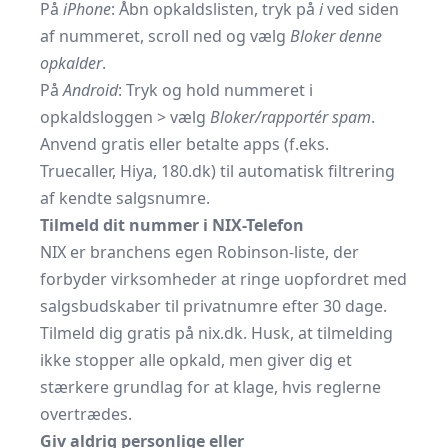
På
iPhone
: Åbn opkaldslisten, tryk på
i
ved siden
af nummeret, scroll ned og vælg
Bloker denne
opkalder
.
På
Android
: Tryk og hold nummeret i
opkaldsloggen > vælg
Bloker/rapportér spam
.
Anvend gratis eller betalte apps (f.eks.
Truecaller, Hiya, 180.dk) til automatisk filtrering
af kendte salgsnumre.
Tilmeld dit nummer i NIX-Telefon
NIX er branchens egen Robinson-liste, der
forbyder virksomheder at ringe uopfordret med
salgsbudskaber til privatnumre efter 30 dage.
Tilmeld dig gratis på nix.dk
. Husk, at tilmelding
ikke stopper alle opkald, men giver dig et
stærkere grundlag for at klage, hvis reglerne
overtrædes.
Giv aldrig personlige eller