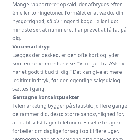
Mange rapporterer opkald, der afbrydes efter
én eller to ringetoner. Formålet er at vække din
nysgerrighed, så
du
ringer tilbage - eller i det
mindste ser, at nummeret har prøvet at få fat på
dig.
Voicemail-dryp
Lægges der besked, er den ofte kort og lyder
som en servicemeddelelse: “Vi ringer fra ASE - vi
har et godt tilbud til dig.” Det kan give et mere
legitimt indtryk, før den egentlige salgsdialog
sættes i gang.
Gentagne kontaktpunkter
Telemarketing bygger på statistik: Jo flere gange
de rammer dig, desto større sandsynlighed for,
at du til sidst tager telefonen. Enkelte brugere
fortæller om daglige forsøg i op til flere uger.
Metoderne gør, at opkaldene ofte opleves som