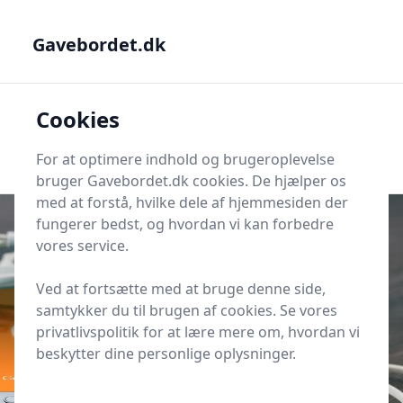
Gavebordet.dk - Din guide til at finde den helt rigtige gave
Gavebordet.dk
Gavebordet.dk
Cookies
Men
Søg
Søg
For at optimere indhold og brugeroplevelse
bruger Gavebordet.dk cookies. De hjælper os
med at forstå, hvilke dele af hjemmesiden der
fungerer bedst, og hvordan vi kan forbedre
vores service.
Udgivet i
Magasinet
Ved at fortsætte med at bruge denne side,
Hvorfor ringer 63105975?
samtykker du til brugen af cookies. Se vores
privatlivspolitik for at lære mere om, hvordan vi
beskytter dine personlige oplysninger.