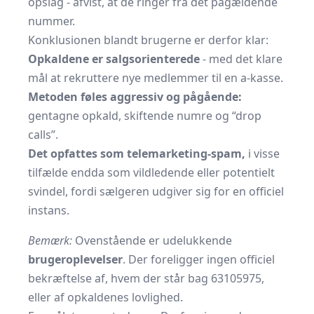
opslag - afvist, at de ringer fra det pågældende
nummer.
Konklusionen blandt brugerne er derfor klar:
Opkaldene er salgsorienterede
- med det klare
mål at rekruttere nye medlemmer til en a-kasse.
Metoden føles aggressiv og pågående:
gentagne opkald, skiftende numre og “drop
calls”.
Det opfattes som telemarketing-spam,
i visse
tilfælde endda som vildledende eller potentielt
svindel, fordi sælgeren udgiver sig for en officiel
instans.
Bemærk:
Ovenstående er udelukkende
brugeroplevelser
. Der foreligger ingen officiel
bekræftelse af, hvem der står bag 63105975,
eller af opkaldenes lovlighed.