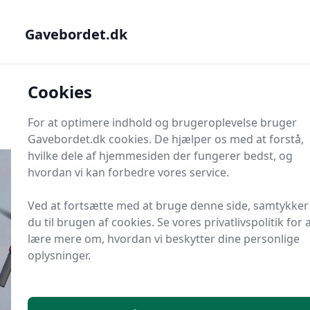
Gavebordet.dk - Din guide til at finde den helt rigtige gave
Gavebordet.dk
Gavebordet.dk
Cookies
Men
Søg
Søg
For at optimere indhold og brugeroplevelse bruger
Gavebordet.dk cookies. De hjælper os med at forstå,
hvilke dele af hjemmesiden der fungerer bedst, og
hvordan vi kan forbedre vores service.
Ved at fortsætte med at bruge denne side, samtykker
Udgivet i
Gaveideer til Drenge
du til brugen af cookies. Se vores privatlivspolitik for 
Hvilken begynderdrone passer til
lære mere om, hvordan vi beskytter dine personlige
en 12-årig dreng?
oplysninger.