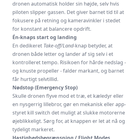
dronen automatisk holder sin højde, selv hvis
piloten slipper gassen. Det giver barnet tid til at
fokusere på retning og kameravinkler i stedet
for konstant at balancere opdrift.
Én-knaps start og landing
En dedikeret
Take-off/Land
-knap betyder, at
dronen både letter og lander af sig selv i et
kontrolleret tempo. Risikoen for hårde nedslag -
og knuste propeller - falder markant, og barnet
får hurtigt selvtillid.
Nødstop (Emergency Stop)
Skulle dronen flyve mod et træ, et kæledyr eller
en nysgerrig lillebror, gør en mekanisk eller app-
styret kill switch det muligt at slukke motorerne
øjeblikkeligt. Sørg for, at knappen er let at nå og
tydeligt markeret.
Hastighedsbegrænsning / Flight Modes