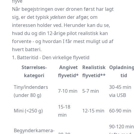
flyve
Når begejstringen over dronen først har lagt
sig, er det typisk
ydelsen
der afgør, om
interessen holder ved. Herunder kan du se,
hvad du og din 12-årige pilot realistisk kan
forvente - og hvordan I får mest muligt ud af
hvert batteri.
1. Batteritid - Den virkelige flyvetid
Størrelses­
Angivet
Realistisk
Opladning
kategori
flyvetid*
flyvetid**
tid
Tiny/indendørs
30-45 min
7-10 min
5-7 min
(under 80 g)
via USB
15-18
Mini (<250 g)
12-15 min
60-90 min
min
90-120 min
Begynderkamera-