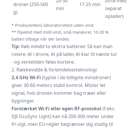
20-30
(ofte med
droner (250-500
17-25 min
min
separat
g)
oplader)
* Producentens laboratorietest uden vind.
** Flyvetid med mild vind, små manøvrer, 10-20 %
batteri tilbage når der landes.
Tip:
Køb
mindst
to ekstra batterier. Så kan man
rotere: ét i drone, ét på lader, ét klar til næste tur
- og ventetiden føles kortere.
2. Rækkevidde & forbindelsesteknologi
2,4 GHz Wi-Fi
(typisk i de billigste minidroner)
giver 30-60 meters stabil kontrol. Mister let
signal, hvis dronen kommer bag træer eller
bygninger.
Forstærket Wi-Fi eller egen RF-protokol
(f.eks.
DJI OcuSync Light) kan nå 200-300 meter under
fri sigt, men EU-regler begrænser dig stadig til