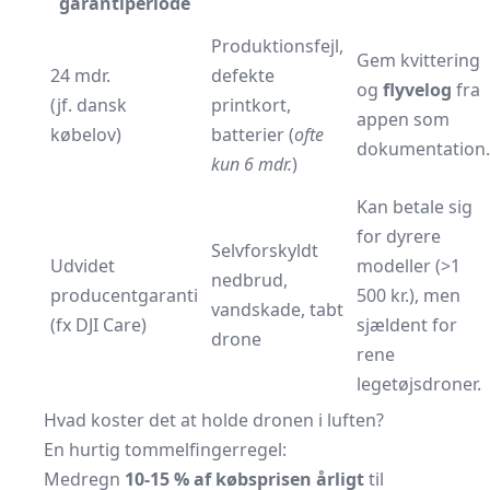
garantiperiode
Produktionsfejl,
Gem kvittering
24 mdr.
defekte
og
flyvelog
fra
(jf. dansk
printkort,
appen som
købelov)
batterier (
ofte
dokumentation.
kun 6 mdr.
)
Kan betale sig
for dyrere
Selvforskyldt
Udvidet
modeller (>1
nedbrud,
producentgaranti
500 kr.), men
vandskade, tabt
(fx DJI Care)
sjældent for
drone
rene
legetøjsdroner.
Hvad koster det at holde dronen i luften?
En hurtig tommelfingerregel:
Medregn
10-15 % af købsprisen årligt
til