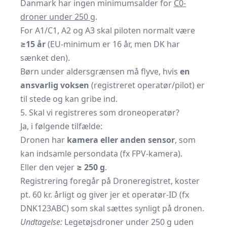
Danmark har ingen minimumsalder for
C0-
droner under 250 g
.
For A1/C1, A2 og A3 skal piloten normalt være
≥15 år
(EU-minimum er 16 år, men DK har
sænket den).
Børn under aldersgrænsen må flyve, hvis
en
ansvarlig voksen
(registreret operatør/pilot) er
til stede og kan gribe ind.
5. Skal vi registreres som droneoperatør?
Ja, i følgende tilfælde:
Dronen har
kamera eller anden sensor
, som
kan indsamle persondata (fx FPV-kamera).
Eller den vejer
≥ 250 g
.
Registrering foregår på
Droneregistret
, koster
pt. 60 kr. årligt og giver jer et operatør-ID (fx
DNK123ABC) som skal sættes synligt på dronen.
Undtagelse:
Legetøjsdroner under 250 g uden