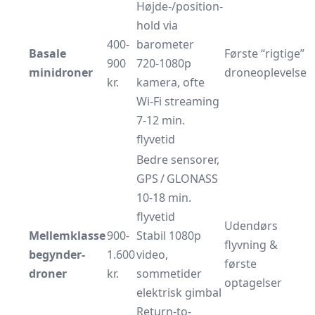
Højde-/position-
hold via
400-
barometer
Basale
Første “rigtige”
900
720-1080p
minidroner
droneoplevelse
kr.
kamera, ofte
Wi-Fi streaming
7-12 min.
flyvetid
Bedre sensorer,
GPS / GLONASS
10-18 min.
flyvetid
Udendørs
Mellemklasse
900-
Stabil 1080p
flyvning &
begynder-
1.600
video,
første
droner
kr.
sommetider
optagelser
elektrisk gimbal
Return-to-