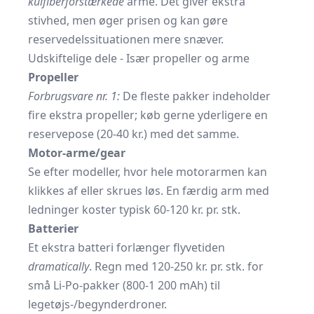
kulfiberforstærkede
arme. Det giver ekstra
stivhed, men øger prisen og kan gøre
reservedelssituationen mere snæver.
Udskiftelige dele - Især propeller og arme
Propeller
Forbrugsvare nr. 1:
De fleste pakker indeholder
fire ekstra propeller; køb gerne yderligere en
reservepose (20-40 kr.) med det samme.
Motor-arme/gear
Se efter modeller, hvor hele motorarmen kan
klikkes af eller skrues løs. En færdig arm med
ledninger koster typisk 60-120 kr. pr. stk.
Batterier
Et ekstra batteri forlænger flyvetiden
dramatically
. Regn med 120-250 kr. pr. stk. for
små Li-Po-pakker (800-1 200 mAh) til
legetøjs-/begynderdroner.