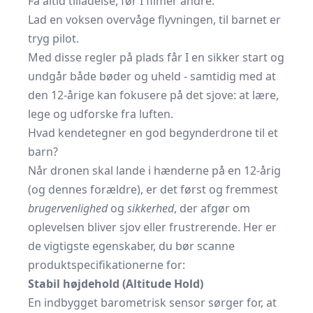
Få altid tilladelse, før I filmer andre.
Lad en voksen overvåge flyvningen, til barnet er
tryg pilot.
Med disse regler på plads får I en sikker start og
undgår både bøder og uheld - samtidig med at
den 12-årige kan fokusere på det sjove: at lære,
lege og udforske fra luften.
Hvad kendetegner en god begynderdrone til et
barn?
Når dronen skal lande i hænderne på en 12-årig
(og dennes forældre), er det først og fremmest
brugervenlighed
og
sikkerhed
, der afgør om
oplevelsen bliver sjov eller frustrerende. Her er
de vigtigste egenskaber, du bør scanne
produktspecifikationerne for:
Stabil højdehold (Altitude Hold)
En indbygget barometrisk sensor sørger for, at