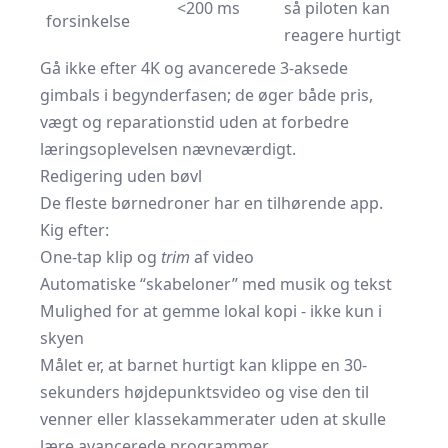
<200 ms
så piloten kan
forsinkelse
reagere hurtigt
Gå ikke efter 4K og avancerede 3-aksede
gimbals i begynderfasen; de øger både pris,
vægt og reparationstid uden at forbedre
læringsoplevelsen nævneværdigt.
Redigering uden bøvl
De fleste børnedroner har en tilhørende app.
Kig efter:
One-tap klip og
trim
af video
Automatiske “skabeloner” med musik og tekst
Mulighed for at gemme lokal kopi - ikke kun i
skyen
Målet er, at barnet hurtigt kan klippe en 30-
sekunders højdepunktsvideo og vise den til
venner eller klassekammerater uden at skulle
lære avancerede programmer.