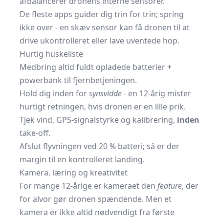
afbalancerer dronens interne sensorer.
De fleste apps guider dig trin for trin; spring
ikke over - en skæv sensor kan få dronen til at
drive ukontrolleret eller lave uventede hop.
Hurtig huskeliste
Medbring altid fuldt opladede batterier +
powerbank til fjernbetjeningen.
Hold dig inden for
synsvidde
- en 12-årig mister
hurtigt retningen, hvis dronen er en lille prik.
Tjek vind, GPS-signalstyrke og kalibrering,
inden
take-off.
Afslut flyvningen ved 20 % batteri; så er der
margin til en kontrolleret landing.
Kamera, læring og kreativitet
For mange 12-årige er kameraet den
feature
, der
for alvor gør dronen spændende. Men et
kamera er ikke altid nødvendigt fra første