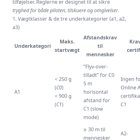
tilføjelser. Reglerne er designet til at sikre
tryghed for både piloten, tilskuere og omgivelser
.
1. Vægtklasser & de tre underkategorier (a1, a2,
a3)
Afstandskrav
Maks.
Krav
Underkategori
til
startvægt
certi
mennesker
“Flyv-over-
tilladt” for C0
< 250 g
Ingen f
5 m
(
C0
)
Online 
A1
horisontal
< 900 g
certifika
afstand for
(
C1
)
C1
C1 (slow
mode)
≥ 30 m til
A2-
mennesker