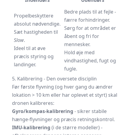
Indendørs
Udendørs
Bedre plads til at fejle -
Propelbeskyttere
færre forhindringer.
absolut nødvendige.
Sørg for at området er
Sæt hastigheden til
åbent og fri for
Slow
.
mennesker.
Ideel til at øve
Hold øje med
præcis styring og
vindhastighed, fugt og
landinger.
fugle.
5. Kalibrering - Den oversete disciplin
Før første flyvning (og hver gang du ændrer
lokation > 10 km eller har oplevet et styrt) skal
dronen kalibreres:
Gyro/kompas-kalibrering
- sikrer stabile
hænge-flyvninger og præcis retningskontrol.
IMU-kalibrering
(i de større modeller) -