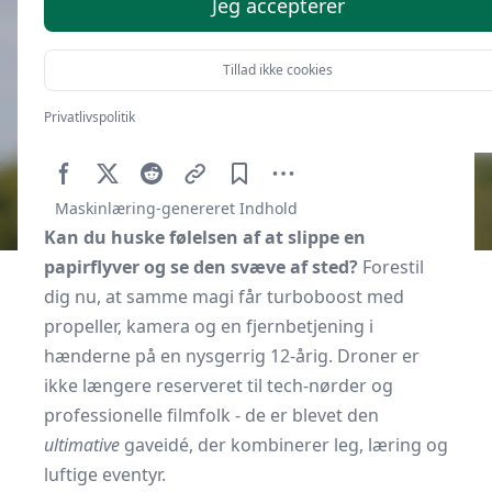
Jeg accepterer
Tillad ikke cookies
Privatlivspolitik
Af
Gavebordet.dk
5. januar 2026
Maskinlæring-genereret Indhold
Kan du huske følelsen af at slippe en
papirflyver og se den svæve af sted?
Forestil
dig nu, at samme magi får turbo­boost med
propeller, kamera og en fjern­betjening i
hænderne på en nysgerrig 12-årig. Droner er
ikke længere reserveret til tech-nørder og
professionelle filmfolk - de er blevet den
ultimative
gaveidé, der kombinerer leg, læring og
luftige eventyr.