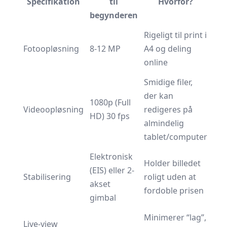
Specifikation
til
Hvorfor?
begynderen
Rigeligt til print i
Fotoopløsning
8-12 MP
A4 og deling
online
Smidige filer,
der kan
1080p (Full
Videoopløsning
redigeres på
HD) 30 fps
almindelig
tablet/computer
Elektronisk
Holder billedet
(EIS) eller 2-
Stabilisering
roligt uden at
akset
fordoble prisen
gimbal
Minimerer “lag”,
Live-view