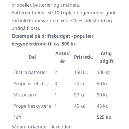
propeller, batterier og smådele.
Batterier holder 50-100 opladninger under gode
forhold (opbevar dem ved ~40 % ladestand og
undgå frost).
Eksempel på driftsbudget - populær
begynderdrone til ca. 800 kr.:
Antal/
Årlig
Del
Pris/stk.
år
udgift
Ekstra batterier
2
150 kr.
300 kr.
Propelkit (4 stk.)
3
30 kr.
90 kr.
Motor-arm
1
90 kr.
90 kr.
Propelbeskyttere
1
45 kr.
45 kr.
I alt
525 kr.
Sådan forlænger i levetiden