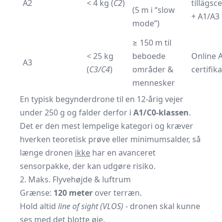
A2
< 4 kg (
C2
)
tillägsce
(5 m i “slow
+ A1/A3
mode”)
≥ 150 m til
< 25 kg
beboede
Online 
A3
(
C3/C4
)
områder &
certifika
mennesker
En typisk begynderdrone til en 12-årig vejer
under 250 g og falder derfor i
A1/C0-klassen
.
Det er den mest lempelige kategori og kræver
hverken teoretisk prøve eller minimumsalder, så
længe dronen
ikke
har en avanceret
sensorpakke, der kan udgøre risiko.
2. Maks. Flyvehøjde & luftrum
Grænse:
120 meter
over terræn.
Hold altid
line of sight (VLOS)
- dronen skal kunne
ses med det blotte øje.