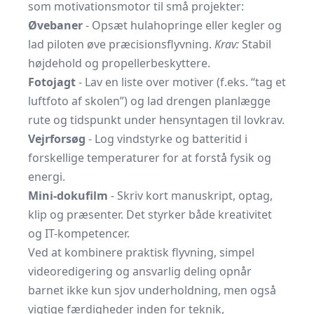
som motivationsmotor til små projekter:
Øvebaner
- Opsæt hulahopringe eller kegler og
lad piloten øve præcisionsflyvning.
Krav:
Stabil
højdehold og propellerbeskyttere.
Fotojagt
- Lav en liste over motiver (f.eks. “tag et
luftfoto af skolen”) og lad drengen planlægge
rute og tidspunkt under hensyntagen til lovkrav.
Vejrforsøg
- Log vindstyrke og batteritid i
forskellige temperaturer for at forstå fysik og
energi.
Mini-dokufilm
- Skriv kort manuskript, optag,
klip og præsenter. Det styrker både kreativitet
og IT-kompetencer.
Ved at kombinere praktisk flyvning, simpel
videoredigering og ansvarlig deling opnår
barnet ikke kun sjov underholdning, men også
vigtige færdigheder inden for teknik,