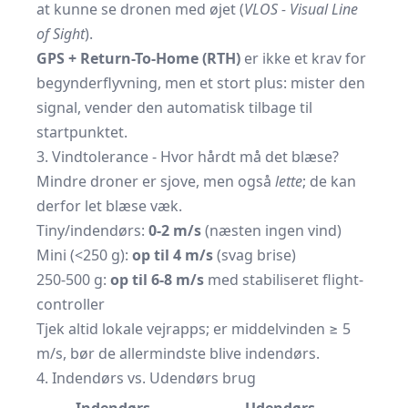
at kunne se dronen med øjet (
VLOS - Visual Line
of Sight
).
GPS + Return-To-Home (RTH)
er ikke et krav for
begynderflyvning, men et stort plus: mister den
signal, vender den automatisk tilbage til
startpunktet.
3. Vindtolerance - Hvor hårdt må det blæse?
Mindre droner er sjove, men også
lette
; de kan
derfor let blæse væk.
Tiny/indendørs:
0-2 m/s
(næsten ingen vind)
Mini (<250 g):
op til 4 m/s
(svag brise)
250-500 g:
op til 6-8 m/s
med stabiliseret flight-
controller
Tjek altid lokale vejrapps; er middelvinden ≥ 5
m/s, bør de allermindste blive indendørs.
4. Indendørs vs. Udendørs brug