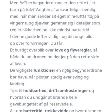
Men
hvilken
begynderdrone er den rette til et
barn på tolv? Vægten af ansvar følger nemlig
med, når man sender sit eget mini-luftfartøj på
vingerne, og djævlen gemmer sig i detaljer som
regler, sikkerhed og ikke mindst batteritid.
I denne guide løfter vi dig - og din unge pilot -
op over forvirringen. Du får:
Et hurtigt overblik over
love og flyveregler
, så
både du og dronen holder jer på den rette side
af loven.
De vigtigste
funktioner
en
rigtig
begynderdrone
bør have, når piloten stadig øver sving og
landing.
Tips til
holdbarhed, driftsomkostninger
og
hvordan du undgår at brænde hele
gavebudgettet af på reservedele.
Alt om
batteritid, rækkevidde
og hvor drengen