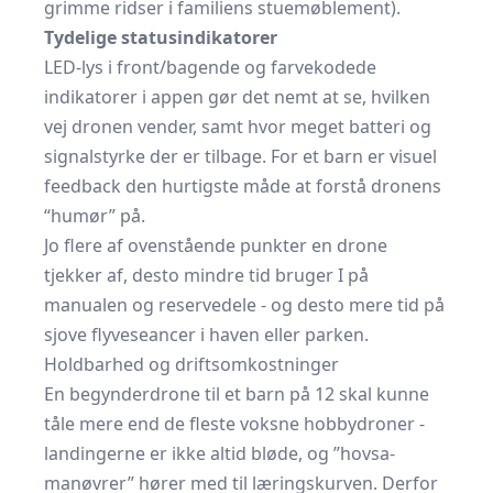
grimme ridser i familiens stuemøblement).
Tydelige statusindikatorer
LED-lys i front/bagende og farvekodede
indikatorer i appen gør det nemt at se, hvilken
vej dronen vender, samt hvor meget batteri og
signalstyrke der er tilbage. For et barn er visuel
feedback den hurtigste måde at forstå dronens
“humør” på.
Jo flere af ovenstående punkter en drone
tjekker af, desto mindre tid bruger I på
manualen og reservedele - og desto mere tid på
sjove flyveseancer i haven eller parken.
Holdbarhed og driftsomkostninger
En begynderdrone til et barn på 12 skal kunne
tåle mere end de fleste voksne hobbydroner -
landingerne er ikke altid bløde, og
”hovsa‐
manøvrer”
hører med til læringskurven. Derfor