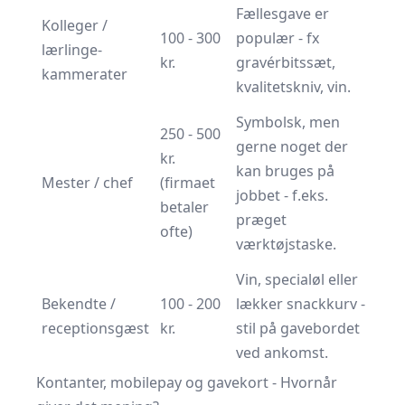
Fællesgave er
Kolleger /
100 - 300
populær - fx
lærlinge-
kr.
gravérbitssæt,
kammerater
kvalitetskniv, vin.
Symbolsk, men
250 - 500
gerne noget der
kr.
kan bruges på
Mester / chef
(firmaet
jobbet - f.eks.
betaler
præget
ofte)
værktøjstaske.
Vin, specialøl eller
Bekendte /
100 - 200
lækker snackkurv -
receptionsgæst
kr.
stil på gavebordet
ved ankomst.
Kontanter, mobilepay og gavekort - Hvornår