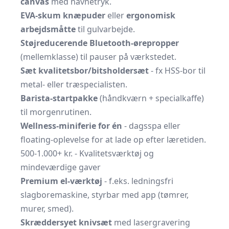
canvas
med navnetryk.
EVA-skum knæpuder
eller
ergonomisk
arbejdsmåtte
til gulvarbejde.
Støjreducerende Bluetooth-ørepropper
(mellemklasse) til pauser på værkstedet.
Sæt kvalitetsbor/bitsholdersæt
- fx HSS-bor til
metal- eller træspecialisten.
Barista-startpakke
(håndkværn + specialkaffe)
til morgenrutinen.
Wellness-miniferie for én
- dagsspa eller
floating-oplevelse for at lade op efter læretiden.
500-1.000+ kr. - Kvalitetsværktøj og
mindeværdige gaver
Premium el-værktøj
- f.eks. ledningsfri
slagboremaskine, styrbar med app (tømrer,
murer, smed).
Skræddersyet knivsæt
med lasergravering