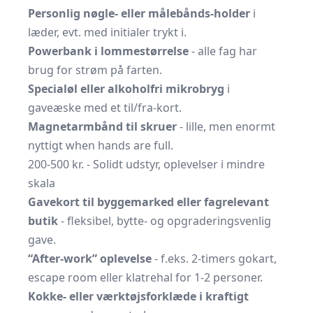
Personlig nøgle- eller målebånds-holder
i
læder, evt. med initialer trykt i.
Powerbank i lommestørrelse
- alle fag har
brug for strøm på farten.
Specialøl eller alkoholfri mikrobryg
i
gaveæske med et til/fra-kort.
Magnetarmbånd til skruer
- lille, men enormt
nyttigt when hands are full.
200-500 kr. - Solidt udstyr, oplevelser i mindre
skala
Gavekort til byggemarked eller fagrelevant
butik
- fleksibel, bytte- og opgraderingsvenlig
gave.
“After-work” oplevelse
- f.eks. 2-timers gokart,
escape room eller klatrehal for 1-2 personer.
Kokke- eller værktøjsforklæde i kraftigt