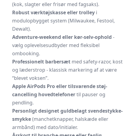
(kok, slagter eller frisør med fagsaks).
Robust værktøjskasse eller trolley
i
modulopbygget system (Milwaukee, Festool,
Dewalt).
Adventure-weekend eller kør-selv-ophold
-
vælg oplevelsesudbyder med fleksibel
ombooking.
Professionelt barbersæt
med safety-razor, kost
og læderstrop - klassisk markering af at være
“blevet voksen”.
Apple AirPods Pro eller tilsvarende støj-
cancelling hovedtelefoner
til pauser og
pendling.
Personligt designet guldbelagt svendestykke-
smykke
(manchetknapper, halskæde eller
armbånd) med dato/initialer.
Årskort til branche-messe eller faglig