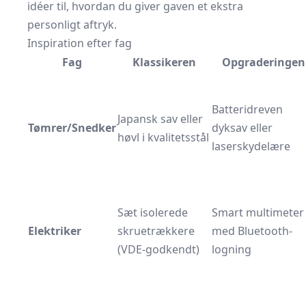
idéer til, hvordan du giver gaven et ekstra
personligt aftryk.
Inspiration efter fag
Fag
Klassikeren
Opgraderingen
Batteridreven
Japansk sav eller
Tømrer/Snedker
dyksav eller
høvl i kvalitetsstål
laserskydelære
Sæt isolerede
Smart multimeter
Elektriker
skruetrækkere
med Bluetooth-
(VDE-godkendt)
logning