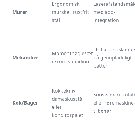
Ergonomisk
Laserafstandsmål
Murer
murske i rustfrit
med app-
stål
integration
LED-arbejdslampe
Momentnøglesæt
Mekaniker
på genopladeligt
i krom-vanadium
batteri
Kokkekniv i
Sous-vide cirkulat
damaskusstål
Kok/Bager
eller røremaskine
eller
tilbehør
konditorpalet