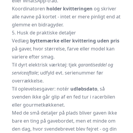
eller WhatsApp-tråd.
Koordinatoren
holder kvitteringen
og skriver
alle navne på kortet - intet er mere pinligt end at
glemme en bidragyder.
5. Husk de praktiske detaljer
Vedlæg
byttemærke eller kvittering uden pris
på gaver, hvor størrelse, farve eller model kan
variere efter smag.
Til dyrt elektrisk værktøj: tjek
garantiseddel og
serviceaftale
; udfyld evt. serienummer før
overrækkelse.
Til oplevelsesgaver: notér
udløbsdato
, så
svenden ikke går glip af en fed tur i racerbilen
eller gourmetkøkkenet.
Med de små detaljer på plads bliver gaven ikke
bare en ting på gavebordet, men et minde om
den dag, hvor svendebrevet blev fejret - og din