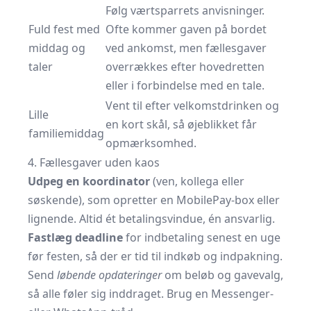
Følg værtsparrets anvisninger.
Fuld fest med
Ofte kommer gaven på bordet
middag og
ved ankomst, men fællesgaver
taler
overrækkes efter hovedretten
eller i forbindelse med en tale.
Vent til efter velkomstdrinken og
Lille
en kort skål, så øjeblikket får
familiemiddag
opmærksomhed.
4. Fællesgaver uden kaos
Udpeg en koordinator
(ven, kollega eller
søskende), som opretter en MobilePay-box eller
lignende. Altid ét betalingsvindue, én ansvarlig.
Fastlæg deadline
for indbetaling senest en uge
før festen, så der er tid til indkøb og indpakning.
Send
løbende opdateringer
om beløb og gavevalg,
så alle føler sig inddraget. Brug en Messenger-