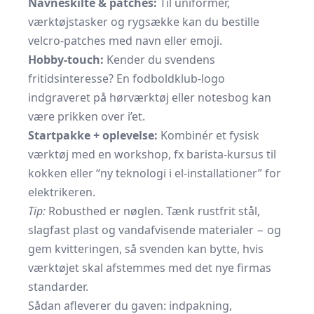
Navneskilte & patches:
Til uniformer,
værktøjstasker og rygsække kan du bestille
velcro-patches med navn eller emoji.
Hobby-touch:
Kender du svendens
fritidsinteresse? En fodboldklub-logo
indgraveret på hørværktøj eller notesbog kan
være prikken over i’et.
Startpakke + oplevelse:
Kombinér et fysisk
værktøj med en workshop, fx barista-kursus til
kokken eller “ny teknologi i el-installationer” for
elektrikeren.
Tip:
Robusthed er nøglen. Tænk rustfrit stål,
slagfast plast og vandafvisende materialer − og
gem kvitteringen, så svenden kan bytte, hvis
værktøjet skal afstemmes med det nye firmas
standarder.
Sådan afleverer du gaven: indpakning,