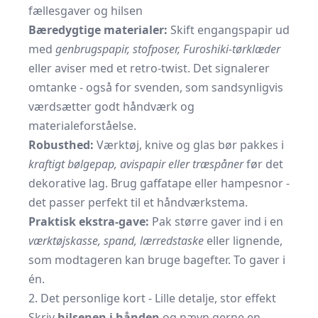
fællesgaver og hilsen
Bæredygtige materialer:
Skift engangspapir ud
med
genbrugspapir, stofposer, Furoshiki-tørklæder
eller aviser med et retro-twist. Det signalerer
omtanke - også for svenden, som sandsynligvis
værdsætter godt håndværk og
materialeforståelse.
Robusthed:
Værktøj, knive og glas bør pakkes i
kraftigt bølgepap, avispapir eller træspåner
før det
dekorative lag. Brug gaffatape eller hampesnor -
det passer perfekt til et håndværkstema.
Praktisk ekstra-gave:
Pak større gaver ind i en
værktøjskasse, spand, lærredstaske
eller lignende,
som modtageren kan bruge bagefter. To gaver i
én.
2. Det personlige kort - Lille detalje, stor effekt
Skriv
hilsenen i hånden
og nævn gerne en