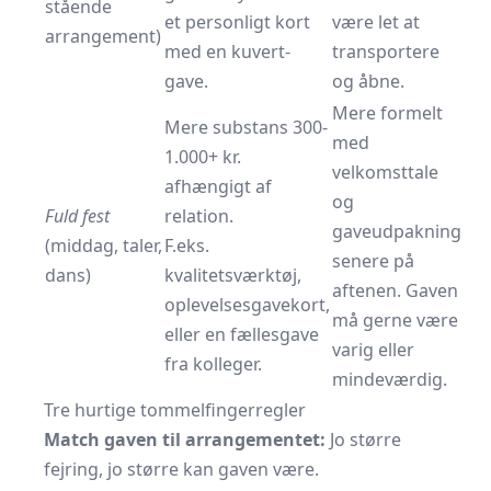
stående
et personligt kort
være let at
arrangement)
med en kuvert-
transportere
gave.
og åbne.
Mere formelt
Mere substans 300-
med
1.000+ kr.
velkomsttale
afhængigt af
og
Fuld fest
relation.
gaveudpakning
(middag, taler,
F.eks.
senere på
dans)
kvalitetsværktøj,
aftenen. Gaven
oplevelsesgavekort,
må gerne være
eller en fællesgave
varig eller
fra kolleger.
mindeværdig.
Tre hurtige tommelfingerregler
Match gaven til arrangementet:
Jo større
fejring, jo større kan gaven være.