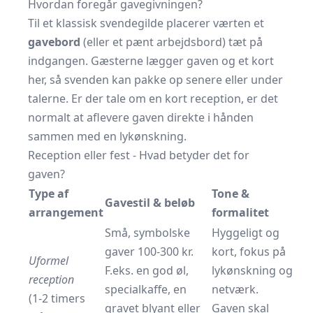
Hvordan foregår gavegivningen?
Til et klassisk svendegilde placerer værten et
gavebord
(eller et pænt arbejdsbord) tæt på
indgangen. Gæsterne lægger gaven og et kort
her, så svenden kan pakke op senere eller under
talerne. Er der tale om en kort reception, er det
normalt at aflevere gaven direkte i hånden
sammen med en lykønskning.
Reception eller fest - Hvad betyder det for
gaven?
Type af
Tone &
Gavestil & beløb
arrangement
formalitet
Små, symbolske
Hyggeligt og
gaver 100-300 kr.
kort, fokus på
Uformel
F.eks. en god øl,
lykønskning og
reception
specialkaffe, en
netværk.
(1-2 timers
gravet blyant eller
Gaven skal