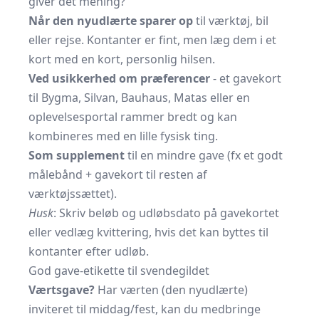
giver det mening?
Når den nyudlærte sparer op
til værktøj, bil
eller rejse. Kontanter er fint, men læg dem i et
kort med en kort, personlig hilsen.
Ved usikkerhed om præferencer
- et gavekort
til Bygma, Silvan, Bauhaus, Matas eller en
oplevelsesportal rammer bredt og kan
kombineres med en lille fysisk ting.
Som supplement
til en mindre gave (fx et godt
målebånd + gavekort til resten af
værktøjssættet).
Husk
: Skriv beløb og udløbsdato på gavekortet
eller vedlæg kvittering, hvis det kan byttes til
kontanter efter udløb.
God gave-etikette til svendegildet
Værtsgave?
Har værten (den nyudlærte)
inviteret til middag/fest, kan du medbringe