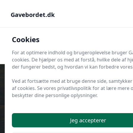
Gavebordet.dk - Din guide til at finde den helt rigtige gave
Gavebordet.dk
Gavebordet.dk
Cookies
Men
Søg
Søg
For at optimere indhold og brugeroplevelse bruger 
cookies. De hjælper os med at forstå, hvilke dele af 
der fungerer bedst, og hvordan vi kan forbedre vores 
Ved at fortsætte med at bruge denne side, samtykker 
af cookies. Se vores privatlivspolitik for at lære mere
Udgivet i
Lejlighedsgaver
beskytter dine personlige oplysninger.
Hvad giver man i gave til et
svendegilde?
Jeg accepterer