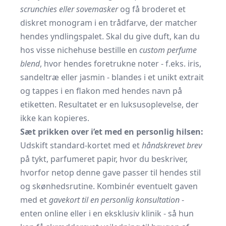
scrunchies eller sovemasker
og få broderet et
diskret monogram i en trådfarve, der matcher
hendes yndlingspalet. Skal du give duft, kan du
hos visse nichehuse bestille en
custom perfume
blend
, hvor hendes foretrukne noter - f.eks. iris,
sandeltræ eller jasmin - blandes i et unikt extrait
og tappes i en flakon med hendes navn på
etiketten. Resultatet er en luksusoplevelse, der
ikke kan kopieres.
Sæt prikken over i’et med en personlig hilsen:
Udskift standard-kortet med et
håndskrevet brev
på tykt, parfumeret papir, hvor du beskriver,
hvorfor netop denne gave passer til hendes stil
og skønhedsrutine. Kombinér eventuelt gaven
med et
gavekort til en personlig konsultation
-
enten online eller i en eksklusiv klinik - så hun