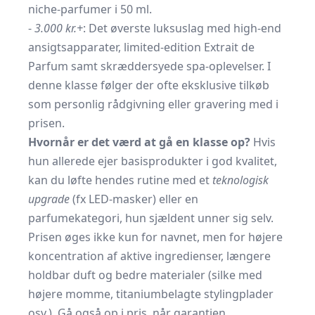
niche-parfumer i 50 ml.
-
3.000 kr.+
: Det øverste luksuslag med high-end
ansigtsapparater, limited-edition Extrait de
Parfum samt skræddersyede spa-oplevelser. I
denne klasse følger der ofte eksklusive tilkøb
som personlig rådgivning eller gravering med i
prisen.
Hvornår er det værd at gå en klasse op?
Hvis
hun allerede ejer basisprodukter i god kvalitet,
kan du løfte hendes rutine med et
teknologisk
upgrade
(fx LED-masker) eller en
parfumekategori, hun sjældent unner sig selv.
Prisen øges ikke kun for navnet, men for højere
koncentration af aktive ingredienser, længere
holdbar duft og bedre materialer (silke med
højere momme, titaniumbelagte stylingplader
osv.). Gå også op i pris, når garantien,