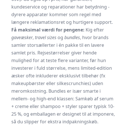
kundeservice og reparationer har betydning -
dyrere apparater kommer som regel med
længere reklamationsret og hurtigere support.
Få maksimal værdi for pengene:
Kig efter
gaveæsker
,
travel sizes
og
bundles
, hvor brands
samler storsællerter i én pakke til en lavere
samlet pris. Rejsestørrelser giver hende
mulighed for at teste flere varianter, før hun
investerer i fuld størrelse, mens limited-edition
æsker ofte inkluderer eksklusivt tilbehør (fx
makeupbørster eller silkescrunchies) uden
meromkostning. Bundles er især smarte i
mellem- og high-end klassen: Samkøb af serum
+ creme eller shampoo + styler sparer typisk 10-
25 %, og emballagen er designet til at imponere,
så du slipper for ekstra indpakningskøb.