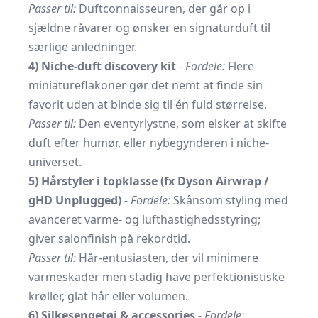
Passer til:
Duftconnaisseuren, der går op i
sjældne råvarer og ønsker en signaturduft til
særlige anledninger.
4) Niche-duft discovery kit
-
Fordele:
Flere
miniatureflakoner gør det nemt at finde sin
favorit uden at binde sig til én fuld størrelse.
Passer til:
Den eventyrlystne, som elsker at skifte
duft efter humør, eller nybegynderen i niche-
universet.
5) Hårstyler i topklasse (fx Dyson Airwrap /
gHD Unplugged)
-
Fordele:
Skånsom styling med
avanceret varme- og lufthastighedsstyring;
giver salonfinish på rekordtid.
Passer til:
Hår-entusiasten, der vil minimere
varmeskader men stadig have perfektionistiske
krøller, glat hår eller volumen.
6) Silkesengetøj & accessories
-
Fordele: