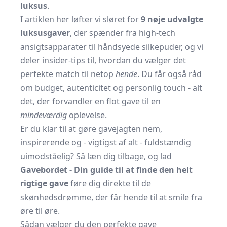
luksus
.
I artiklen her løfter vi sløret for
9 nøje udvalgte
luksusgaver
, der spænder fra high-tech
ansigtsapparater til håndsyede silkepuder, og vi
deler insider-tips til, hvordan du vælger det
perfekte match til netop
hende
. Du får også råd
om budget, autenticitet og personlig touch - alt
det, der forvandler en flot gave til en
mindeværdig
oplevelse.
Er du klar til at gøre gavejagten nem,
inspirerende og - vigtigst af alt - fuldstændig
uimodståelig? Så læn dig tilbage, og lad
Gavebordet - Din guide til at finde den helt
rigtige gave
føre dig direkte til de
skønhedsdrømme, der får hende til at smile fra
øre til øre.
Sådan vælger du den perfekte gave