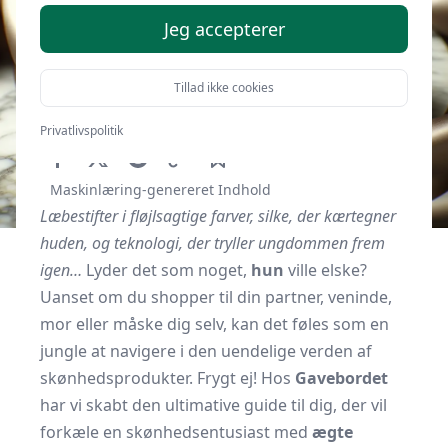
Jeg accepterer
Tillad ikke cookies
Af
Gavebordet.dk
25. september 2025
Privatlivspolitik
Maskinlæring-genereret Indhold
Læbestifter i fløjlsagtige farver, silke, der kærtegner
huden, og teknologi, der tryller ungdommen frem
igen…
Lyder det som noget,
hun
ville elske?
Uanset om du shopper til din partner, veninde,
mor eller måske dig selv, kan det føles som en
jungle at navigere i den uendelige verden af
skønhedsprodukter. Frygt ej! Hos
Gavebordet
har vi skabt den ultimative guide til dig, der vil
forkæle en skønhedsentusiast med
ægte