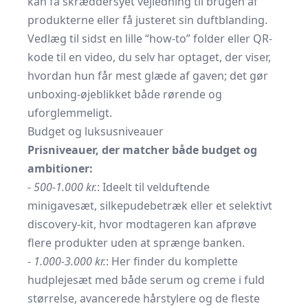
kan få skræddersyet vejledning til brugen af
produkterne eller få justeret sin duftblanding.
Vedlæg til sidst en lille “how-to” folder eller QR-
kode til en video, du selv har optaget, der viser,
hvordan hun får mest glæde af gaven; det gør
unboxing-øjeblikket både rørende og
uforglemmeligt.
Budget og luksusniveauer
Prisniveauer, der matcher både budget og
ambitioner:
-
500-1.000 kr.
: Ideelt til velduftende
minigavesæt, silkepudebetræk eller et selektivt
discovery-kit, hvor modtageren kan afprøve
flere produkter uden at sprænge banken.
-
1.000-3.000 kr.
: Her finder du komplette
hudplejesæt med både serum og creme i fuld
størrelse, avancerede hårstylere og de fleste