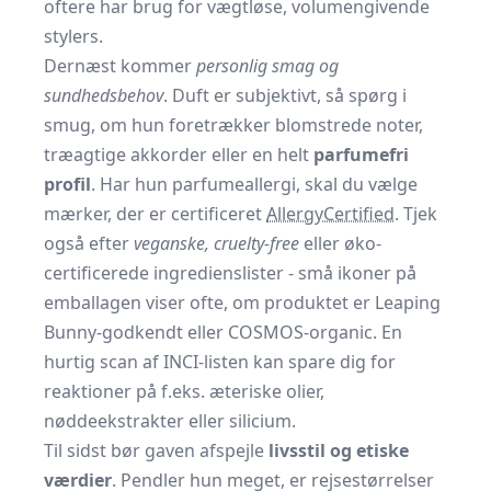
oftere har brug for vægtløse, volumengivende
stylers.
Dernæst kommer
personlig smag og
sundhedsbehov
. Duft er subjektivt, så spørg i
smug, om hun foretrækker blomstrede noter,
træagtige akkorder eller en helt
parfumefri
profil
. Har hun parfumeallergi, skal du vælge
mærker, der er certificeret
AllergyCertified
. Tjek
også efter
veganske, cruelty-free
eller øko-
certificerede ingredienslister - små ikoner på
emballagen viser ofte, om produktet er Leaping
Bunny-godkendt eller COSMOS-organic. En
hurtig scan af INCI-listen kan spare dig for
reaktioner på f.eks. æteriske olier,
nøddeekstrakter eller silicium.
Til sidst bør gaven afspejle
livsstil og etiske
værdier
. Pendler hun meget, er rejsestørrelser