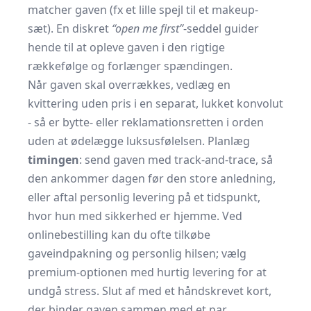
matcher gaven (fx et lille spejl til et makeup-
sæt). En diskret
“open me first”
-seddel guider
hende til at opleve gaven i den rigtige
rækkefølge og forlænger spændingen.
Når gaven skal overrækkes, vedlæg en
kvittering uden pris i en separat, lukket konvolut
- så er bytte- eller reklamationsretten i orden
uden at ødelægge luksusfølelsen. Planlæg
timingen
: send gaven med track-and-trace, så
den ankommer dagen før den store anledning,
eller aftal personlig levering på et tidspunkt,
hvor hun med sikkerhed er hjemme. Ved
onlinebestilling kan du ofte tilkøbe
gaveindpakning og personlig hilsen; vælg
premium-optionen med hurtig levering for at
undgå stress. Slut af med et håndskrevet kort,
der binder gaven sammen med et par