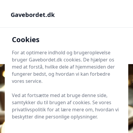
Gavebordet.dk - Din guide til at finde den helt rigtige gave
Gavebordet.dk
Gavebordet.dk
Cookies
Men
Søg
Søg
For at optimere indhold og brugeroplevelse
bruger Gavebordet.dk cookies. De hjælper os
med at forstå, hvilke dele af hjemmesiden der
fungerer bedst, og hvordan vi kan forbedre
vores service.
Udgivet i
Gaveideer til Hende
Ved at fortsætte med at bruge denne side,
9 luksusgaver til hende, der elsker
samtykker du til brugen af cookies. Se vores
skønhed
privatlivspolitik for at lære mere om, hvordan vi
beskytter dine personlige oplysninger.