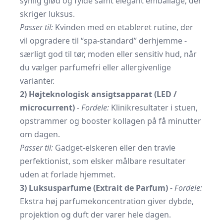
synlig glød og fylde samt elegant emballage, der
skriger luksus.
Passer til:
Kvinden med en etableret rutine, der
vil opgradere til “spa-standard” derhjemme -
særligt god til tør, moden eller sensitiv hud, når
du vælger parfumefri eller allergivenlige
varianter.
2) Højteknologisk ansigtsapparat (LED /
microcurrent)
-
Fordele:
Klinikresultater i stuen,
opstrammer og booster kollagen på få minutter
om dagen.
Passer til:
Gadget-elskeren eller den travle
perfektionist, som elsker målbare resultater
uden at forlade hjemmet.
3) Luksusparfume (Extrait de Parfum)
-
Fordele:
Ekstra høj parfumekoncentration giver dybde,
projektion og duft der varer hele dagen.