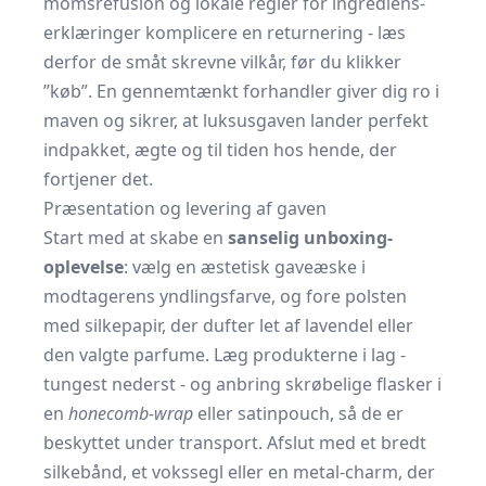
momsrefusion og lokale regler for ingrediens­
erklæringer komplicere en returnering - læs
derfor de småt skrevne vilkår, før du klikker
”køb”. En gennemtænkt forhandler giver dig ro i
maven og sikrer, at luksusgaven lander perfekt
indpakket, ægte og til tiden hos hende, der
fortjener det.
Præsentation og levering af gaven
Start med at skabe en
sanselig unboxing-
oplevelse
: vælg en æstetisk gaveæske i
modtagerens yndlingsfarve, og fore polsten
med silkepapir, der dufter let af lavendel eller
den valgte parfume. Læg produkterne i lag -
tungest nederst - og anbring skrøbelige flasker i
en
honecomb-wrap
eller satinpouch, så de er
beskyttet under transport. Afslut med et bredt
silkebånd, et vokssegl eller en metal-charm, der