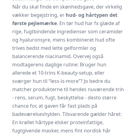
Når du skal finde en skønhedsgave, der virkelig
vækker begejstring, er
hud- og hårtypen det
første pejlemærke
. En tør hud har fx glæde af
rige, fugtbindende ingredienser som ceramider
og hyaluronsyre, mens kombineret hud ofte
trives bedst med lette gelformler og
balancerende niacinamid. Overvej også
modtagerens daglige rutine: Bruger hun
allerede et 10-trins K-beauty-setup, eller
sværger hun til “less-is-more”? Jo bedre du
matcher produkterne til hendes nuværende trin
- rens, serum, fugt, beskyttelse - desto større
chance for, at gaven får fast plads på
badeværelseshylden. Tilsvarende gælder håret:
En krøllet hårtype elsker proteinfattige,
fugtgivende masker, mens fint nordisk hår