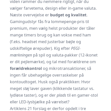
viden rammer du nemmere rigtigt, når du
vælger farvetema, design eller in-game valuta.
Næste overvejelse er
budget og kvalitet
.
Gamingudstyr fås fra lommepenge-pris til
premium, men vælg helst produkter der tåler
mange timers brug og kan vokse med ham
(f.eks. headset med justerbar bøjle og
udskiftelige ørepuder). Kig efter
PEGI-
mærkningen
på spil og valuta-pakker (12-ikonet
er dit pejlemærke), og tal med forældrene om
forældrekontrol
og mikrotransaktioner, så
ingen får ubehagelige overraskelser på
kontoudtoget. Husk også praktikken: Hvor
meget
støj
laver gaven (klikkende tastatur vs.
lydløse taster), og er der
plads
til en gamer-stol
eller LED-lysbjælke på værelset?
Artiklens 21 forslag er derfor opdelt i tre