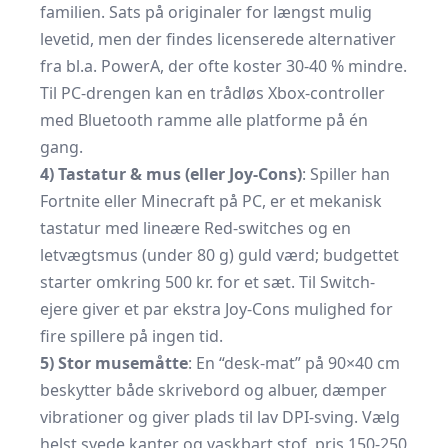
familien. Sats på originaler for længst mulig
levetid, men der findes licenserede alternativer
fra bl.a. PowerA, der ofte koster 30-40 % mindre.
Til PC-drengen kan en trådløs Xbox-controller
med Bluetooth ramme alle platforme på én
gang.
4) Tastatur & mus (eller Joy-Cons)
: Spiller han
Fortnite eller Minecraft på PC, er et mekanisk
tastatur med lineære Red-switches og en
letvægtsmus (under 80 g) guld værd; budgettet
starter omkring 500 kr. for et sæt. Til Switch-
ejere giver et par ekstra Joy-Cons mulighed for
fire spillere på ingen tid.
5) Stor musemåtte
: En “desk-mat” på 90×40 cm
beskytter både skrivebord og albuer, dæmper
vibrationer og giver plads til lav DPI-sving. Vælg
helst syede kanter og vaskbart stof, pris 150-250