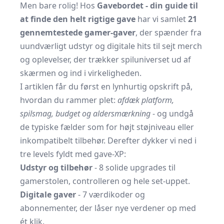
Men bare rolig! Hos
Gavebordet - din guide til
at finde den helt rigtige gave
har vi samlet
21
gennemtestede gamer-gaver
, der spænder fra
uundværligt udstyr og digitale hits til sejt merch
og oplevelser, der trækker spiluniverset ud af
skærmen og ind i virkeligheden.
I artiklen får du først en lynhurtig opskrift på,
hvordan du rammer plet:
afdæk platform,
spilsmag, budget og aldersmærkning
- og undgå
de typiske fælder som for højt støjniveau eller
inkompatibelt tilbehør. Derefter dykker vi ned i
tre levels fyldt med gave-XP:
Udstyr og tilbehør
- 8 solide upgrades til
gamerstolen, controlleren og hele set-uppet.
Digitale gaver
- 7 værdikoder og
abonnementer, der låser nye verdener op med
ét klik.