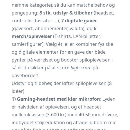
nemme kategorier, så du kan matche behov og
pengepung:
8 stk. udstyr & tilbehør
(headset,
controller, tastatur …);
7 digitale gaver
(gavekort, abonnementer, valuta); og
6
merch/oplevelser
(T-shirts, LAN-billetter,
samlerfigurer). Vælg ét, eller kombiner fysiske
og digitale elementer for en gave der både
pynter på værelset og booster spiloplevelsen -
så er du sikker på at score
high score
på
gavebordet!
Udstyr og tilbehør, der løfter spiloplevelsen (8
idéer)
1) Gaming-headset med klar mikrofon
: Lyden
er halvdelen af oplevelsen, og et headset i
mellemklassen (3-600 kr.) med 40-50 mm drivere,
indbygget støjreduktion og aftagelig boom-mic