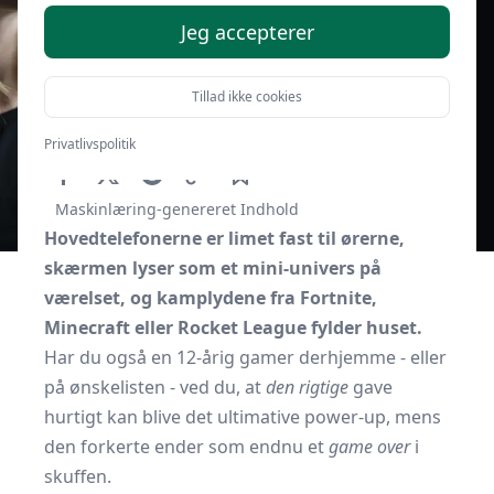
Jeg accepterer
Tillad ikke cookies
Af
Gavebordet.dk
25. september 2025
Privatlivspolitik
Maskinlæring-genereret Indhold
Hovedtelefonerne er limet fast til ørerne,
skærmen lyser som et mini-univers på
værelset, og kamplydene fra Fortnite,
Minecraft eller Rocket League fylder huset.
Har du også en 12-årig gamer derhjemme - eller
på ønskelisten - ved du, at
den rigtige
gave
hurtigt kan blive det ultimative power-up, mens
den forkerte ender som endnu et
game over
i
skuffen.