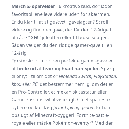
Merch & oplevelser
- 6 kreative bud, der lader
favoritspillene leve videre uden for skærmen.
Er du klar til at stige
level
i gavejagten? Scroll
videre og find den gave, der får den 12-årige til
at råbe
“GG!”
juleaften eller til fødselsdagen.
Sådan vælger du den rigtige gamer-gave til en
12-årig
Første skridt mod den perfekte gamer-gave er
at
finde ud af hvor og hvad han spiller
. Spørg -
eller lyt - til om det er
Nintendo Switch, PlayStation,
Xbox eller PC
; det bestemmer nemlig, om det er
en Pro-Controller, et mekanisk tastatur eller
Game Pass der vil blive brugt. Gå et spadestik
dybere og kortlæg
favoritspil og genrer
: Er han
opslugt af Minecraft-byggeri, Fortnite-battle-
royale eller måske Pokémon-eventyr? Med den