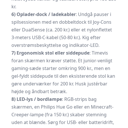
kr.
6) Oplader-dock / ladekabler
: Undgå pauser i
spilsessionen med en dobbeltdock til Joy-Cons
eller DualSense (ca. 200 kr.) eller et nylonflettet
3-meters USB-C-kabel (50-80 kr.). Kig efter
overstrømsbeskyttelse og indikator-LED.
7) Ergonomisk stol eller siddepude
: Timevis
foran skærmen kræver støtte. Et junior-venligt
gaming-sæde starter omkring 900 kr., men en
gel-fyldt siddepude til den eksisterende stol kan
gøre underværker for 200 kr. Husk justérbar
højde og åndbart betræk.
8) LED-lys / bordlampe
: RGB-strips bag
skærmen, en Philips Hue Go eller en Minecraft-
Creeper-lampe (fra 150 kr.) skaber stemning
uden at blænde. Sørg for USB- eller batteridrift,