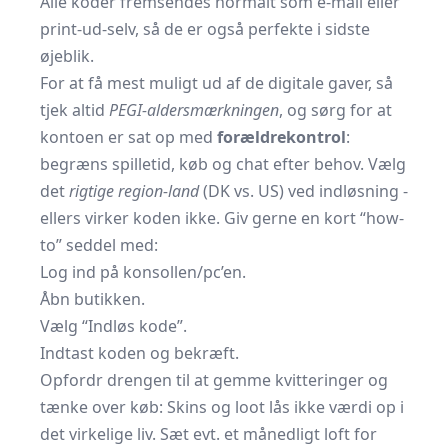
Alle koder fremsendes normalt som e-mail eller
print-ud-selv, så de er også perfekte i sidste
øjeblik.
For at få mest muligt ud af de digitale gaver, så
tjek altid
PEGI-aldersmærkningen
, og sørg for at
kontoen er sat op med
forældrekontrol
:
begræns spilletid, køb og chat efter behov. Vælg
det
rigtige region-land
(DK vs. US) ved indløsning -
ellers virker koden ikke. Giv gerne en kort “how-
to” seddel med:
Log ind på konsollen/pc’en.
Åbn butikken.
Vælg “Indløs kode”.
Indtast koden og bekræft.
Opfordr drengen til at gemme kvitteringer og
tænke over køb: Skins og loot lås ikke værdi op i
det virkelige liv. Sæt evt. et månedligt loft for