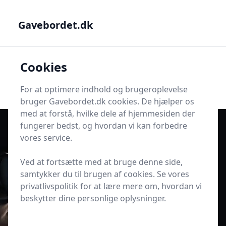
Gavebordet.dk - Din guide til at finde den helt rigtige gave
Gavebordet.dk
Gavebordet.dk
Cookies
Men
Søg
Søg
For at optimere indhold og brugeroplevelse
bruger Gavebordet.dk cookies. De hjælper os
med at forstå, hvilke dele af hjemmesiden der
fungerer bedst, og hvordan vi kan forbedre
vores service.
Udgivet i
Gaveideer til Drenge
Ved at fortsætte med at bruge denne side,
21 gamer-gaver til en dreng på 12
samtykker du til brugen af cookies. Se vores
år
privatlivspolitik for at lære mere om, hvordan vi
beskytter dine personlige oplysninger.