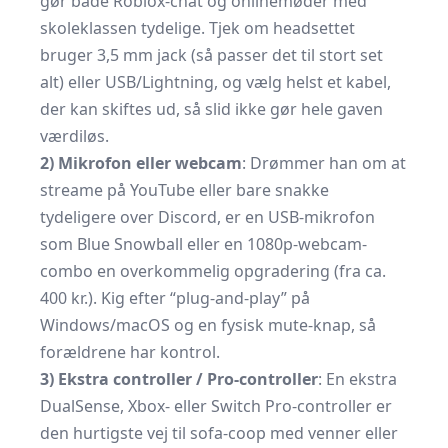
gør både Roblox-chat og onlinemøder med
skoleklassen tydelige. Tjek om headsettet
bruger 3,5 mm jack (så passer det til stort set
alt) eller USB/Lightning, og vælg helst et kabel,
der kan skiftes ud, så slid ikke gør hele gaven
værdiløs.
2) Mikrofon eller webcam
: Drømmer han om at
streame på YouTube eller bare snakke
tydeligere over Discord, er en USB-mikrofon
som Blue Snowball eller en 1080p-webcam-
combo en overkommelig opgradering (fra ca.
400 kr.). Kig efter “plug-and-play” på
Windows/macOS og en fysisk mute-knap, så
forældrene har kontrol.
3) Ekstra controller / Pro-controller
: En ekstra
DualSense, Xbox- eller Switch Pro-controller er
den hurtigste vej til sofa-coop med venner eller