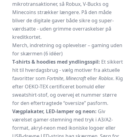
mikrotransaktioner, så Robux, V-Bucks og
Minecoins strækker længere. På den måde
bliver de digitale gaver både sikre og super-
værdsatte - uden grimme overraskelser på
kreditkortet.
Merch, indretning og oplevelser – gaming uden
for skærmen (6 idéer)
T-shirts & hoodies med yndlingsspil:
Et sikkert
hit til hverdagsbrug - vælg motiver fra aktuelle
favoritter som
Fortnite
,
Minecraft
eller
Roblox
. Kig
efter OEKO-TEX certificeret bomuld eller
sweatshirt-stof, og overvej et nummer større
for den eftertragtede “oversize” pasform.
Vægplakater, LED-lamper og neon:
Giv
værelset gamer-stemning med tryk i A3/A2-
format, akryl-neon med ikoniske logoer eller
USB-drevne LED-strips bag skærmen. Sørg for,