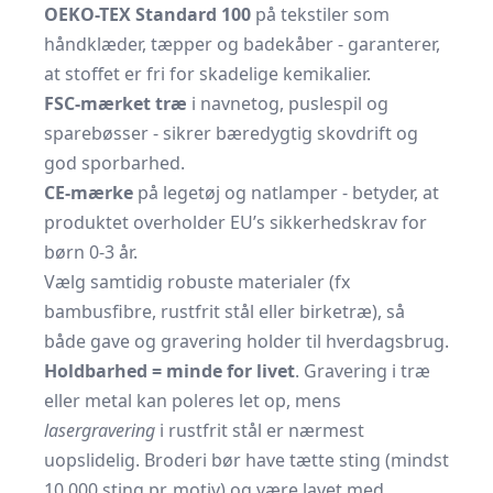
OEKO-TEX Standard 100
på tekstiler som
håndklæder, tæpper og badekåber - garanterer,
at stoffet er fri for skadelige kemikalier.
FSC-mærket træ
i navnetog, puslespil og
sparebøsser - sikrer bæredygtig skovdrift og
god sporbarhed.
CE-mærke
på legetøj og natlamper - betyder, at
produktet overholder EU’s sikkerhedskrav for
børn 0-3 år.
Vælg samtidig robuste materialer (fx
bambusfibre, rustfrit stål eller birketræ), så
både gave og gravering holder til hverdagsbrug.
Holdbarhed = minde for livet
. Gravering i træ
eller metal kan poleres let op, mens
lasergravering
i rustfrit stål er nærmest
uopslidelig. Broderi bør have tætte sting (mindst
10.000 sting pr. motiv) og være lavet med