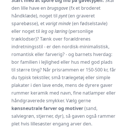
Start med at spore dig ind på gavetypen:
Skal
den lille have en
brugsgave
(fx et broderet
håndklæde), noget til
pynt
(en graveret
sparebøsse), et
varigt minde
(en fødselstavle)
eller noget til
leg og læring
(personlige
træklodser)? Tænk over forældrenes
indretningsstil - er den nordisk-minimalistisk,
romantisk eller farverig? - og barnets hverdag:
bor familien i lejlighed eller hus med god plads
til større ting? Når prisrammen er 150-500 kr, får
du typisk tekstiler, små trælegetøj eller simple
plakater i den lave ende, mens de dyrere gaver
rummer keramik med navn, fine natlamper eller
håndgraverede smykker. Vælg gerne
kønsneutrale farver og motiver
(sand,
salviegrøn, stjerner, dyr), så gaven også rammer
plet hvis lillesøster engang arver den.