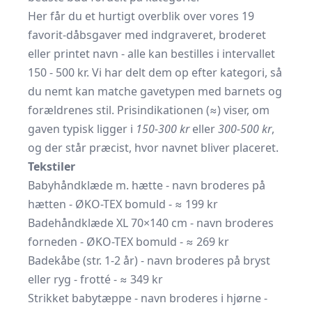
Her får du et hurtigt overblik over vores 19
favorit-dåbsgaver med indgraveret, broderet
eller printet navn - alle kan bestilles i intervallet
150 - 500 kr. Vi har delt dem op efter kategori, så
du nemt kan matche gave­typen med barnets og
forældrenes stil. Pris­indikationen (≈) viser, om
gaven typisk ligger i
150-300 kr
eller
300-500 kr
,
og der står præcist, hvor navnet bliver placeret.
Tekstiler
Babyhåndklæde m. hætte - navn broderes på
hætten - ØKO-TEX bomuld - ≈ 199 kr
Badehåndklæde XL 70×140 cm - navn broderes
forneden - ØKO-TEX bomuld - ≈ 269 kr
Badekåbe (str. 1-2 år) - navn broderes på bryst
eller ryg - frotté - ≈ 349 kr
Strikket babytæppe - navn broderes i hjørne -