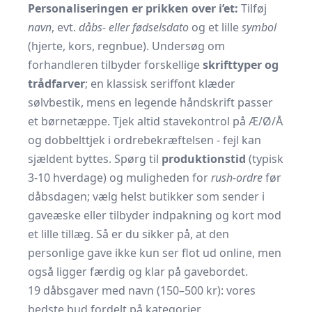
Personaliseringen er prikken over i’et:
Tilføj
navn
, evt.
dåbs- eller fødselsdato
og et lille
symbol
(hjerte, kors, regnbue). Undersøg om
forhandleren tilbyder forskellige
skrifttyper og
trådfarver
; en klassisk seriffont klæder
sølvbestik, mens en legende håndskrift passer
et børnetæppe. Tjek altid stavekontrol på Æ/Ø/Å
og dobbelttjek i ordrebekræftelsen - fejl kan
sjældent byttes. Spørg til
produktionstid
(typisk
3-10 hverdage) og muligheden for
rush-ordre
før
dåbsdagen; vælg helst butikker som sender i
gaveæske eller tilbyder indpakning og kort mod
et lille tillæg. Så er du sikker på, at den
personlige gave ikke kun ser flot ud online, men
også ligger færdig og klar på gavebordet.
19 dåbsgaver med navn (150–500 kr): vores
bedste bud fordelt på kategorier