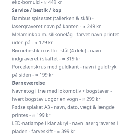
øko-bomuld - ≈ 449 kr
Service / bestik / kop
Bambus spisesæt (tallerken & skål) -
lasergraveret navn på kanten - ≈ 249 kr
Melaminkop m. silikone­låg - farvet navn printet
uden på - ≈ 179 kr
Børnebestik i rustfrit stål (4 dele) - navn
indgraveret i skaftet - ≈ 319 kr
Porcelænskrus med guldkant - navn i guldtryk
på siden - ≈ 199 kr
Børneværelse
Navnetog i træ med lokomotiv + bogstaver -
hvert bogstav udgør en vogn - ≈ 299 kr
Fødselsplakat A3 - navn, dato, vægt & længde
printes - ≈ 199 kr
LED-natlampe i klar akryl - navn lasergraveres i
pladen - farveskift - ≈ 399 kr