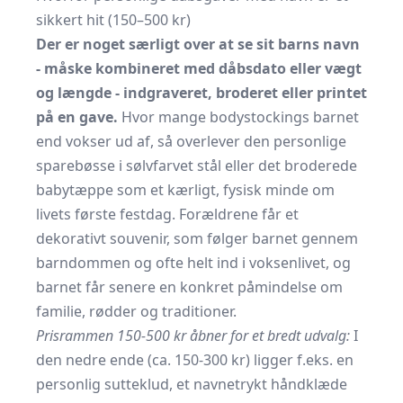
sikkert hit (150–500 kr)
Der er noget særligt over at se sit barns navn
- måske kombineret med dåbsdato eller vægt
og længde - indgraveret, broderet eller printet
på en gave.
Hvor mange bodystockings barnet
end vokser ud af, så overlever den personlige
sparebøsse i sølvfarvet stål eller det broderede
babytæppe som et kærligt, fysisk minde om
livets første festdag. Forældrene får et
dekorativt souvenir, som følger barnet gennem
barndommen og ofte helt ind i voksenlivet, og
barnet får senere en konkret påmindelse om
familie, rødder og traditioner.
Prisrammen 150-500 kr åbner for et bredt udvalg:
I
den nedre ende (ca. 150-300 kr) ligger f.eks. en
personlig sutteklud, et navnetrykt håndklæde