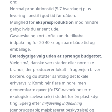
om:
Normal produktionstid (5-7 hverdage) plus
levering - bestil i god tid før dåben.
Mulighed for
ekspresproduktion
mod mindre
gebyr, hvis du er sent ude.
Gaveæske og kort - ofte kan du tilkøbe
indpakning for 20-40 kr og spare både tid og
emballage.
Bæredygtige valg uden at sprænge budgettet
.
Vælg små, danske værksteder eller nordiske
brands, der producerer lokalt - fragtvejen bliver
kortere, og du støtter samtidig det lokale
erhvervsliv. Kombinér flere mindre, men
gennemførte gaver (fx FSC-navneklodser +
økologisk savlesmæk) i stedet for én plastikdyr
ting. Spørg efter
miljøvenlig indpakning
(genbrugspapir, majsbaseret beskyttelse) og