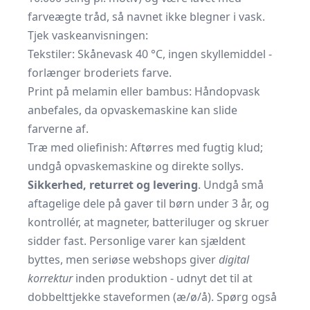
farveægte tråd, så navnet ikke blegner i vask.
Tjek vaskeanvisningen:
Tekstiler: Skånevask 40 °C, ingen skyllemiddel -
forlænger broderiets farve.
Print på melamin eller bambus: Håndopvask
anbefales, da opvaskemaskine kan slide
farverne af.
Træ med oliefinish: Aftørres med fugtig klud;
undgå opvaskemaskine og direkte sollys.
Sikkerhed, returret og levering
. Undgå små
aftagelige dele på gaver til børn under 3 år, og
kontrollér, at magneter, batteriluger og skruer
sidder fast. Personlige varer kan sjældent
byttes, men seriøse webshops giver
digital
korrektur
inden produktion - udnyt det til at
dobbelttjekke staveformen (æ/ø/å). Spørg også