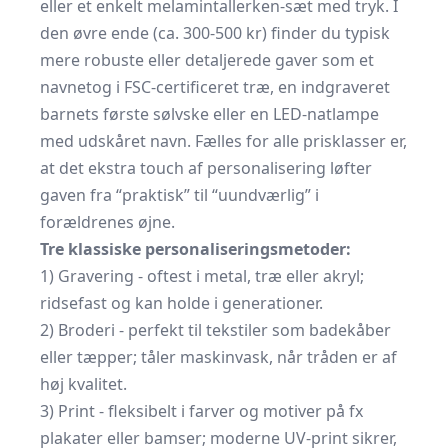
eller et enkelt melamintallerken-sæt med tryk. I
den øvre ende (ca. 300-500 kr) finder du typisk
mere robuste eller detaljerede gaver som et
navnetog i FSC-certificeret træ, en indgraveret
barnets første sølvske eller en LED-natlampe
med udskåret navn. Fælles for alle prisklasser er,
at det ekstra touch af personalisering løfter
gaven fra “praktisk” til “uundværlig” i
forældrenes øjne.
Tre klassiske personaliseringsmetoder:
1) Gravering - oftest i metal, træ eller akryl;
ridsefast og kan holde i generationer.
2) Broderi - perfekt til tekstiler som badekåber
eller tæpper; tåler maskinvask, når tråden er af
høj kvalitet.
3) Print - fleksibelt i farver og motiver på fx
plakater eller bamser; moderne UV-print sikrer,