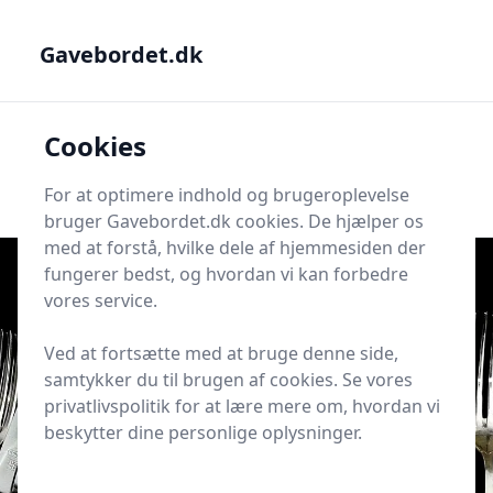
Gavebordet.dk - Din guide til at finde den helt rigtige gave
Gavebordet.dk
Gavebordet.dk
Cookies
Men
Søg
Søg
For at optimere indhold og brugeroplevelse
bruger Gavebordet.dk cookies. De hjælper os
med at forstå, hvilke dele af hjemmesiden der
fungerer bedst, og hvordan vi kan forbedre
vores service.
Udgivet i
Lejlighedsgaver
Ved at fortsætte med at bruge denne side,
19 dåbsgaver med navn fra 150 til
samtykker du til brugen af cookies. Se vores
500 kr
privatlivspolitik for at lære mere om, hvordan vi
beskytter dine personlige oplysninger.