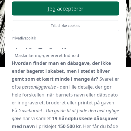
Jeg accepterer
Tillad ikke cookies
Af
Gavebordet.dk
18. september 2025
Privatlivspolitik
Maskinlæring-genereret Indhold
Hvordan finder man en dåbsgave, der ikke
ender bagerst i skabet, men i stedet bliver
gemt som et kært minde i mange år?
Svaret er
ofte
personliggørelse
- den lille detalje, der gør
hele forskellen, når barnets navn eller dåbsdato
er indgraveret, broderet eller printet på gaven.
På
Gavebordet - Din guide til at finde den helt rigtige
gave
har vi samlet
19 håndplukkede dåbsgaver
med navn
i prislejet
150-500 kr.
Her får du både