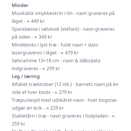
Minder
Musikalsk smykkeskrin i tin - navn graveres på
låget - ≈ 449 kr
Sparebøsse i sølvlook (elefant) - navn graveres
på siden - ≈ 349 kr
Mindeboks i lyst træ - fuldt navn + dato
lasergraveres i låget - ≈ 479 kr
Sølvramme 13×18 cm - navn & dåbs­dato
indgraveres - ≈ 299 kr
Leg / læring
Alfabet-træklodser (12 stk.) - barnets navn på én
side af hver klods - ≈ 279 kr
Træpuslespil med udskåret navn - hver bogstav
udgør en brik - ≈ 229 kr
Stabletårn i træ - navn graveres i fodpladen - ≈
259 kr