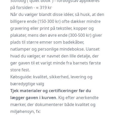
Stof­bog (“quiet book”) - forbogstav applikeres
på forsiden - ≈ 319 kr
Når du vælger blandt disse idéer, så husk, at den
billigere ende (150-300 kr) ofte dækker mindre
gravering eller print på tekstiler, kopper og
plakater, mens den øvre ende (300-500 kr) giver
plads til større emner som badekåber,
natlamper og personlige mindebokse. Uanset
hvad du vælger, er navnet den lille detalje, der
gør gaven til et varigt minde fra barnets første
store fest.
Købsguide: kvalitet, sikkerhed, levering og
bæredygtige valg
Tjek materialer og certificeringer før du
lægger gaven i kurven
. Kig efter anerkendte
mærker, der dokumenterer både kvalitet og
miljøhensyn, fx: