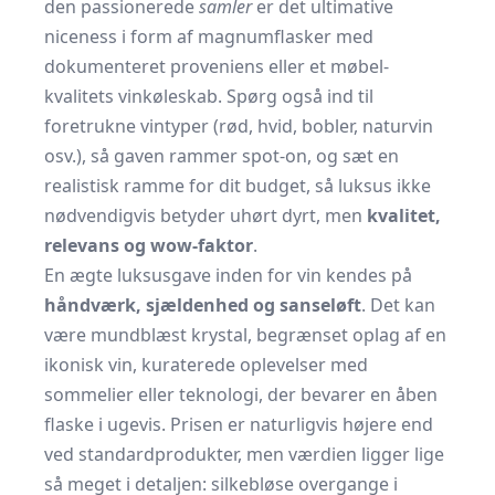
den passionerede
samler
er det ultimative
niceness i form af magnum­flasker med
dokumenteret proveniens eller et møbel­
kvalitets vinkøleskab. Spørg også ind til
foretrukne vintyper (rød, hvid, bobler, naturvin
osv.), så gaven rammer spot-on, og sæt en
realistisk ramme for dit budget, så luksus ikke
nødvendigvis betyder uhørt dyrt, men
kvalitet,
relevans og wow-faktor
.
En ægte luksusgave inden for vin kendes på
håndværk, sjældenhed og sanse­løft
. Det kan
være mundblæst krystal, begrænset oplag af en
ikonisk vin, kuraterede oplevelser med
sommelier eller teknologi, der bevarer en åben
flaske i ugevis. Prisen er naturligvis højere end
ved standard­produkter, men værdien ligger lige
så meget i detaljen: silkebløse overgange i