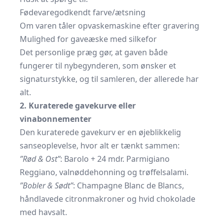
Fødevaregodkendt farve/ætsning
Om varen tåler opvaskemaskine efter gravering
Mulighed for gaveæske med silkefor
Det personlige præg gør, at gaven både
fungerer til nybegynderen, som ønsker et
signatur­stykke, og til samleren, der allerede har
alt.
2. Kuraterede gavekurve eller
vinabonnementer
Den kuraterede gavekurv er en øjeblikkelig
sanseoplevelse, hvor alt er tænkt sammen:
”Rød & Ost”
: Barolo + 24 mdr. Parmigiano
Reggiano, valnøddehonning og trøffelsalami.
”Bobler & Sødt”
: Champagne Blanc de Blancs,
håndlavede citron­makroner og hvid chokolade
med havsalt.