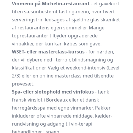
Vinmenu på Michelin-restaurant
- et gavekort
til en sæsonbestemt tasting-menu, hvor hvert
serverings­trin ledsages af sjældne glas skænket
af restaurantens egen sommelier. Mange
toprestauranter tilbyder opgraderede
vinpakker, der kun kan købes som gave.
WSET- eller masterclass-kursus
- for nørden,
der vil dybere ned i terroir, blindsmagning og
klassifikationer. Vælg et weekend-intensiv (Level
2/3) eller en online masterclass med tilsendte
prøvesæt.
Spa- eller slotophold med vinfokus
- tænk
fransk vinslot i Bordeaux eller et dansk
herregårds­spa med egne vinmarker. Pakker
inkluderer ofte vinparrede middage, kælder­
rundvisning og adgang til vin-terapi
behandlinger i spaen.