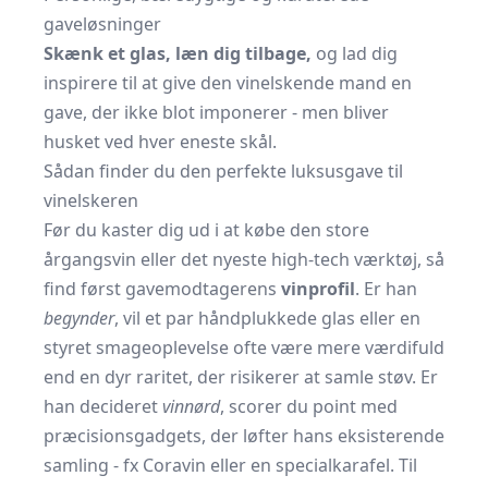
gaveløsninger
Skænk et glas, læn dig tilbage,
og lad dig
inspirere til at give den vinelskende mand en
gave, der ikke blot imponerer - men bliver
husket ved hver eneste skål.
Sådan finder du den perfekte luksusgave til
vinelskeren
Før du kaster dig ud i at købe den store
årgangsvin eller det nyeste high-tech værktøj, så
find først gave­modtagerens
vinprofil
. Er han
begynder
, vil et par håndplukkede glas eller en
styret smage­oplevelse ofte være mere værdifuld
end en dyr raritet, der risikerer at samle støv. Er
han decideret
vin­nørd
, scorer du point med
præcisions­gadgets, der løfter hans eksisterende
samling - fx Coravin eller en special­karafel. Til