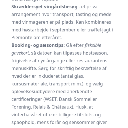
Skræddersyet vingårdsbesøg
- et privat
arrangement hvor transport, tasting og møde
med vinmageren er på plads. Kan kombineres
med høstarbejde i september eller trøffel-jagt i
Piemonte om efteråret.
Booking- og sæsontips:
Gå efter
fleksible
gavekort
, så datoen kan tilpasses høstsæson,
frigivelse af nye årgange eller restaurantens
menu­skifte. Sørg for skriftlig bekræftelse af
hvad der er inkluderet (antal glas,
kursusmateriale, transport m.m.), og vælg
oplevelses­udbydere med anerkendte
certificeringer (WSET, Dansk Sommelier
Forening, Relais & Châteaux). Husk, at
vinterhalvåret ofte er billigere til slots- og
spaophold, mens forår og sensommer giver