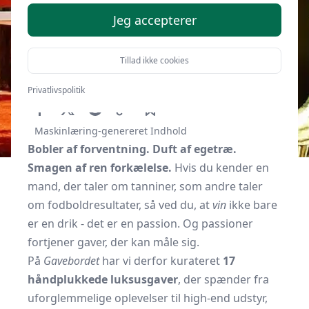
Jeg accepterer
Tillad ikke cookies
Af
Gavebordet.dk
3. oktober 2025
Privatlivspolitik
Maskinlæring-genereret Indhold
Bobler af forventning. Duft af egetræ.
Smagen af ren forkælelse.
Hvis du kender en
mand, der taler om tanniner, som andre taler
om fodboldresultater, så ved du, at
vin
ikke bare
er en drik - det er en passion. Og passioner
fortjener gaver, der kan måle sig.
På
Gavebordet
har vi derfor kurateret
17
håndplukkede luksusgaver
, der spænder fra
uforglemmelige oplevelser til high-end udstyr,