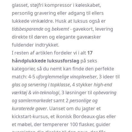
glasset, støjfri kompressor i køleskabet,
personlig gravering eller adgang til ellers
lukkede vinkældre. Husk at luksus også er
tidsbesparende
og
bekvemt
- gavekort, levering
direkte til døren og elegante gaveæsker
fuldender indtrykket.
I resten af artiklen fordeler vi i alt
17
håndplukkede luksus­forslag
på seks
kategorier, så du nemt kan finde den perfekte
match: 4-5
uforglemmelige vin­oplevelser
, 3 ideer til
glas og servering i topklasse
, 4 stykker
high-end
værktøj & vin-teknologi
, 3 løsninger til
opbevaring
og samlermarkedet
samt 2
personlige og
kuraterede gaver
. Uanset om du jagter et
kickstart-kursus, et ikonisk Bordeaux-glas eller
et møbel, der tempererer 100 flasker, guider