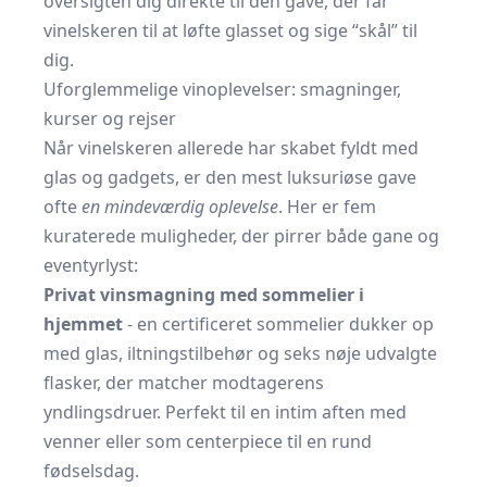
oversigten dig direkte til den gave, der får
vinelskeren til at løfte glasset og sige “skål” til
dig.
Uforglemmelige vinoplevelser: smagninger,
kurser og rejser
Når vinelskeren allerede har skabet fyldt med
glas og gadgets, er den mest luksuriøse gave
ofte
en minde­vær­dig oplevelse
. Her er fem
kuraterede muligheder, der pirrer både gane og
eventyrlyst:
Privat vinsmagning med sommelier i
hjemmet
- en certificeret sommelier dukker op
med glas, iltningstilbehør og seks nøje udvalgte
flasker, der matcher modtagerens
yndlingsdruer. Perfekt til en intim aften med
venner eller som centerpiece til en rund
fødselsdag.