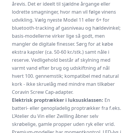
årevis. Det er ideelt til sjældne årgange eller
lodrette smagninger, hvor man vil følge vinens
udvikling. Vælg nyeste Model 11 eller 6+ for
bluetooth-tracking af gasniveau og hældevinkel;
basis-modellerne virker lige så godt, men
mangler de digitale finesser. Sørg for at købe
ekstra kapsler (ca. 50-60 kr./stk.) samt nåle i
reserve. Vedligehold består af skylning med
varmt vand efter brug og udskiftning af nål
hvert 100. gennemstik; kompatibel med natural
kork - ikke skruelåg med mindre man tilkøber
Coravin Screw Cap-adapter.
Elektrisk proptrækker i luksusklassen:
En
batteri- eller genopladelig proptrækker fra f.eks.
L’Atelier du Vin eller Zwilling åbner selv
skrøbelige, gamle propper uden ryk eller vrid.
Premium-modeller har momentkontrol, LED-lys i