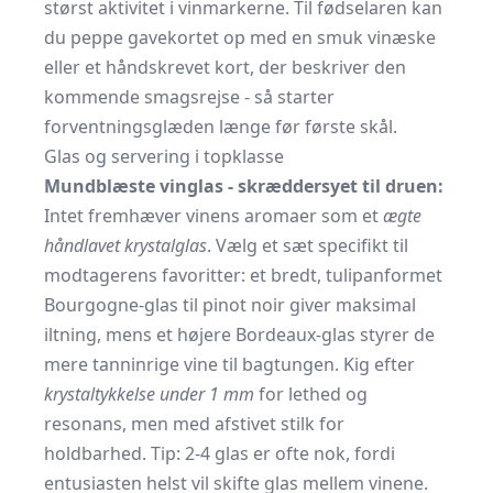
størst aktivitet i vinmarkerne. Til fødselaren kan
du peppe gavekortet op med en smuk vinæske
eller et håndskrevet kort, der beskriver den
kommende smagsrejse - så starter
forventningsglæden længe før første skål.
Glas og servering i topklasse
Mundblæste vinglas - skræddersyet til druen:
Intet fremhæver vinens aromaer som et
ægte
håndlavet krystalglas
. Vælg et sæt specifikt til
modtagerens favoritter: et bredt, tulipanformet
Bourgogne-glas til pinot noir giver maksimal
iltning, mens et højere Bordeaux-glas styrer de
mere tanninrige vine til bagtungen. Kig efter
krystaltykkelse under 1 mm
for lethed og
resonans, men med afstivet stilk for
holdbarhed. Tip: 2-4 glas er ofte nok, fordi
entusiasten helst vil skifte glas mellem vinene.