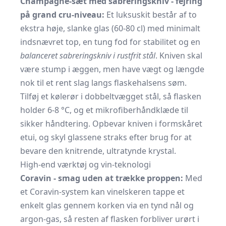
Champagne-sæt med sabreringskniv - fejring
på grand cru-niveau:
Et luksuskit består af to
ekstra høje, slanke glas (60-80 cl) med minimalt
indsnævret top, en tung fod for stabilitet og en
balanceret sabreringskniv i rustfrit stål
. Kniven skal
være stump i æggen, men have vægt og længde
nok til et rent slag langs flaskehalsens søm.
Tilføj et køle­rør i dobbeltvægget stål, så flasken
holder 6-8 °C, og et mikrofiberhåndklæde til
sikker håndtering. Opbevar kniven i formskåret
etui, og skyl glassene straks efter brug for at
bevare den knitrende, ultratynde krystal.
High-end værktøj og vin-teknologi
Coravin - smag uden at trække proppen:
Med
et Coravin-system kan vinelskeren tappe et
enkelt glas gennem korken via en tynd nål og
argon-gas, så resten af flasken forbliver urørt i