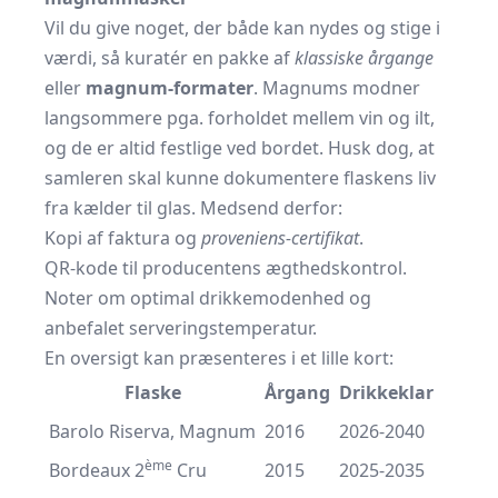
Vil du give noget, der både kan nydes og stige i
værdi, så kuratér en pakke af
klassiske årgange
eller
magnum-formater
. Magnums modner
langsommere pga. forholdet mellem vin og ilt,
og de er altid festlige ved bordet. Husk dog, at
samleren skal kunne dokumentere flaskens liv
fra kælder til glas. Medsend derfor:
Kopi af faktura og
proveniens-certifikat
.
QR-kode til producentens ægthedskontrol.
Noter om optimal drikkemodenhed og
anbefalet serveringstemperatur.
En oversigt kan præsenteres i et lille kort:
Flaske
Årgang
Drikkeklar
Barolo Riserva, Magnum
2016
2026-2040
ème
Bordeaux 2
Cru
2015
2025-2035