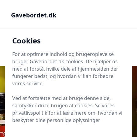
Gavebordet.dk - Din guide til at finde den helt rigtige gave
Gavebordet.dk
Gavebordet.dk
Cookies
Men
Søg
Søg
For at optimere indhold og brugeroplevelse
bruger Gavebordet.dk cookies. De hjælper os
med at forstå, hvilke dele af hjemmesiden der
fungerer bedst, og hvordan vi kan forbedre
vores service.
Udgivet i
Gaveideer til Ham
Ved at fortsætte med at bruge denne side,
17 luksusgaver til ham, der elsker
samtykker du til brugen af cookies. Se vores
vin
privatlivspolitik for at lære mere om, hvordan vi
beskytter dine personlige oplysninger.