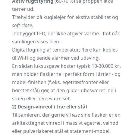
Aktiv fugtstyring
(60-70 %) så proppen ikke
tørrer ud.
Træhylder på kuglelejer for ekstra stabilitet og
soft-close
.
Indbygget LED, der ikke afgiver varme - flot når
samlingen vises frem.
Digital logning af temperatur; flere kan kobles
til Wi-Fi og sende alarmer ved udsving.
En sådan luksusgave koster typisk 10-30.000 kr.,
men holder flaskerne i perfekt form i årtier - og
møbel-finishen (f.eks. egetræsfronter eller
børstet stål) gør, at den glider ubesværet ind i
stuen eller herreværelset.
2) Design-vinreol i træ eller stål
Til samleren, der gerne vil
vise
sine flasker, er en
arkitekttegnet vinreol i massivt egetræ, valnød
eller pulverlakeret stål et statement-møbel.