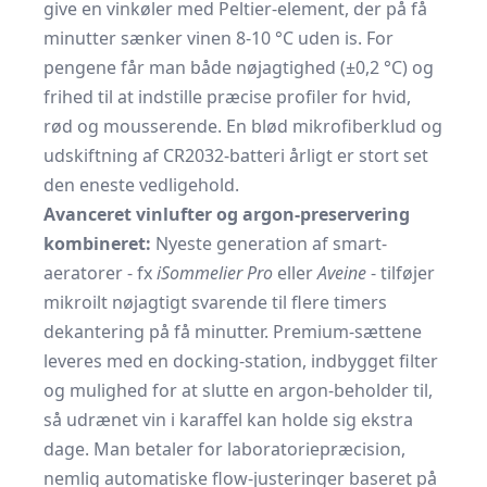
give en vinkøler med Peltier-element, der på få
minutter sænker vinen 8-10 °C uden is. For
pengene får man både nøjagtighed (±0,2 °C) og
frihed til at indstille præcise profiler for hvid,
rød og mousserende. En blød mikrofiberklud og
udskiftning af CR2032-batteri årligt er stort set
den eneste vedligehold.
Avanceret vinlufter og argon-preservering
kombineret:
Nyeste generation af smart-
aeratorer - fx
iSommelier Pro
eller
Aveine
- tilføjer
mikroilt nøjagtigt svarende til flere timers
dekantering på få minutter. Premium-sættene
leveres med en docking-station, indbygget filter
og mulighed for at slutte en argon-beholder til,
så udrænet vin i karaffel kan holde sig ekstra
dage. Man betaler for laboratoriepræcision,
nemlig automatiske flow-justeringer baseret på