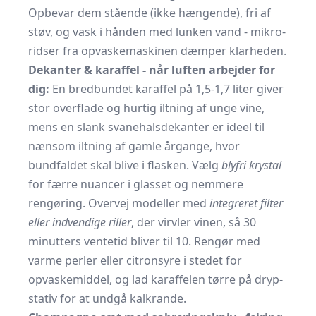
Opbevar dem stående (ikke hængende), fri af
støv, og vask i hånden med lunken vand - mikro­
ridser fra opvaskemaskinen dæmper klarheden.
Dekanter & karaffel - når luften arbejder for
dig:
En bredbundet karaffel på 1,5-1,7 liter giver
stor overflade og hurtig iltning af unge vine,
mens en slank svanehalsdekanter er ideel til
nænsom iltning af gamle årgange, hvor
bundfaldet skal blive i flasken. Vælg
blyfri krystal
for færre nuancer i glasset og nemmere
rengøring. Overvej modeller med
integreret filter
eller indvendige riller
, der virvler vinen, så 30
minutters ventetid bliver til 10. Rengør med
varme perler eller citronsyre i stedet for
opvaskemiddel, og lad karaffelen tørre på dryp­
stativ for at undgå kalkrande.