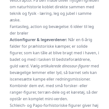
velociraptor. På den måde bliver nysgerrigheden
om naturhistorie koblet direkte sammen med
teknik og fysik - læring, leg og jubel i samme
æske.
Fantasileg, action og bevægelse: 6 idéer til leg
der brøler
Actionfigurer & legeverdener:
Når en 6-årig
falder for præhistoriske kæmper, er solide
figurer, som kan tåle at blive bragt med i haven, i
badet og med i tasken til bedsteforældrene,
guld værd. Vælg
artikulerede dinosaur-figurer
med
bevægelige lemmer eller lyd, så barnet selv kan
iscenesætte kampe eller redningsmissioner.
Kombinér dem evt. med små forsker- eller
ranger-figurer, terræn-dele og et køretøj, så der
opstår en komplet mini-verden.
Schleich- og Papo-forhistoriske figurer giver høj