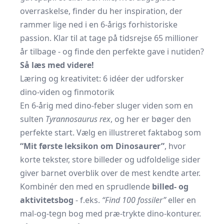
overraskelse, finder du her inspiration, der
rammer lige ned i en 6-årigs forhistoriske
passion. Klar til at tage på tidsrejse 65 millioner
år tilbage - og finde den perfekte gave i nutiden?
Så læs med videre!
Læring og kreativitet: 6 idéer der udforsker
dino-viden og finmotorik
En 6-årig med dino-feber sluger viden som en
sulten
Tyrannosaurus rex
, og her er bøger den
perfekte start. Vælg en illustreret faktabog som
“Mit første leksikon om Dinosaurer”
, hvor
korte tekster, store billeder og ud­foldelige sider
giver barnet overblik over de mest kendte arter.
Kombinér den med en sprudlende
billed- og
aktivitetsbog
- f.eks.
“Find 100 fossiler”
eller en
mal-og-tegn bog med præ-trykte dino-konturer.