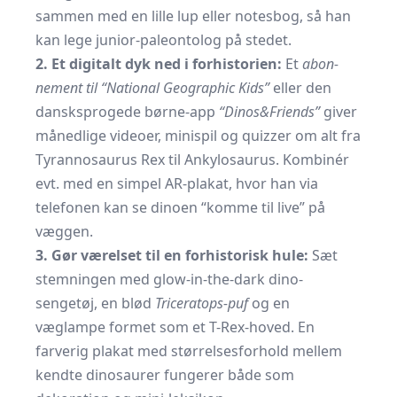
sammen med en lille lup eller notesbog, så han
kan lege junior-paleontolog på stedet.
2. Et digitalt dyk ned i forhistorien:
Et
abon­
nement til “National Geographic Kids”
eller den
dansksprogede børne-app
“Dinos&Friends”
giver
månedlige videoer, minispil og quizzer om alt fra
Tyrannosaurus Rex til Ankylosaurus. Kombinér
evt. med en simpel AR-plakat, hvor han via
telefonen kan se dinoen “komme til live” på
væggen.
3. Gør værelset til en forhistorisk hule:
Sæt
stemningen med glow-in-the-dark dino-
sengetøj, en blød
Triceratops-puf
og en
væglampe formet som et T-Rex-hoved. En
farverig plakat med størrelsesforhold mellem
kendte dinosaurer fungerer både som