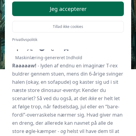
Jeg accepterer
Tillad ikke cookies
Af
Gavebordet.dk
15. september 2025
Privatlivspolitik
Maskinlæring-genereret Indhold
Raaaaaw!
- lyden af endnu en imaginær T-rex
buldrer gennem stuen, mens din 6-årige svinger
halen (okay, en sofapude) og kaster sig ud i sit
næste store dinosaur-eventyr. Kender du
scenariet? Så ved du også, at det
ikke
er helt let
at følge trop, når fødselsdag, jul eller en “bare-
fordi”-overraskelse nærmer sig. Hvad giver man
en dreng, der allerede kan navnet på alle de
store øgle-kæmper -
og
helst vil have dem til at