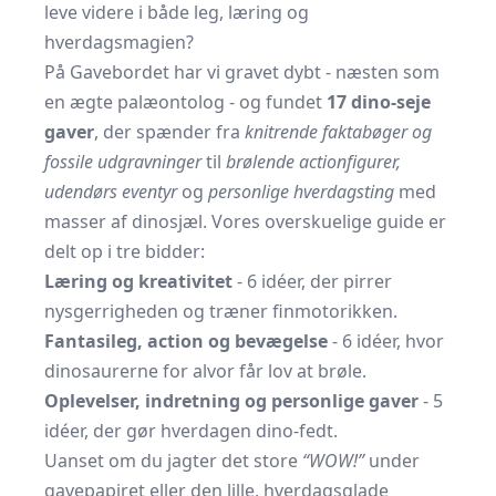
leve videre i både leg, læring og
hverdagsmagien?
På Gavebordet har vi gravet dybt - næsten som
en ægte palæontolog - og fundet
17 dino-seje
gaver
, der spænder fra
knitrende faktabøger og
fossile udgravninger
til
brølende actionfigurer,
udendørs eventyr
og
personlige hverdagsting
med
masser af dinosjæl. Vores overskuelige guide er
delt op i tre bidder:
Læring og kreativitet
- 6 idéer, der pirrer
nysgerrigheden og træner finmotorikken.
Fantasileg, action og bevægelse
- 6 idéer, hvor
dinosaurerne for alvor får lov at brøle.
Oplevelser, indretning og personlige gaver
- 5
idéer, der gør hverdagen dino-fedt.
Uanset om du jagter det store
“WOW!”
under
gavepapiret eller den lille, hverdagsglade