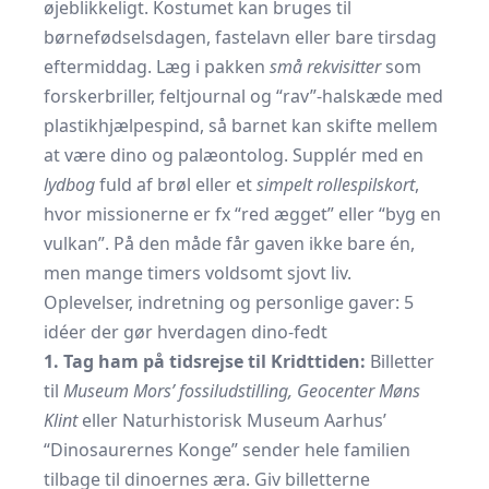
øjeblikkeligt. Kostumet kan bruges til
børnefødselsdagen, fastelavn eller bare tirsdag
eftermiddag. Læg i pakken
små rekvisitter
som
forskerbriller, feltjournal og “rav”-halskæde med
plastikhjælpespind, så barnet kan skifte mellem
at være dino og palæontolog. Supplér med en
lydbog
fuld af brøl eller et
simpelt rollespilskort
,
hvor missionerne er fx “red ægget” eller “byg en
vulkan”. På den måde får gaven ikke bare én,
men mange timers voldsomt sjovt liv.
Oplevelser, indretning og personlige gaver: 5
idéer der gør hverdagen dino-fedt
1. Tag ham på tidsrejse til Kridttiden:
Billetter
til
Museum Mors’ fossiludstilling, Geocenter Møns
Klint
eller Naturhistorisk Museum Aarhus’
“Dinosaurernes Konge” sender hele familien
tilbage til dinoernes æra. Giv billetterne