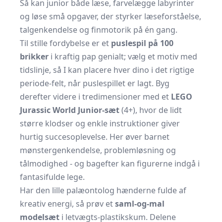
Så kan junior både læse, farvelægge labyrinter
og løse små opgaver, der styrker læseforståelse,
talgenkendelse og finmotorik på én gang.
Til stille fordybelse er et
puslespil på 100
brikker
i kraftig pap genialt; vælg et motiv med
tidslinje, så I kan placere hver dino i det rigtige
periode-felt, når puslespillet er lagt. Byg
derefter videre i tredimensioner med et
LEGO
Jurassic World Junior-sæt
(4+), hvor de lidt
større klodser og enkle instruktioner giver
hurtig succesoplevelse. Her øver barnet
mønstergenkendelse, problemløsning og
tålmodighed - og bagefter kan figurerne indgå i
fantasifulde lege.
Har den lille palæontolog hænderne fulde af
kreativ energi, så prøv et
saml-og-mal
modelsæt
i letvægts-plastikskum. Delene