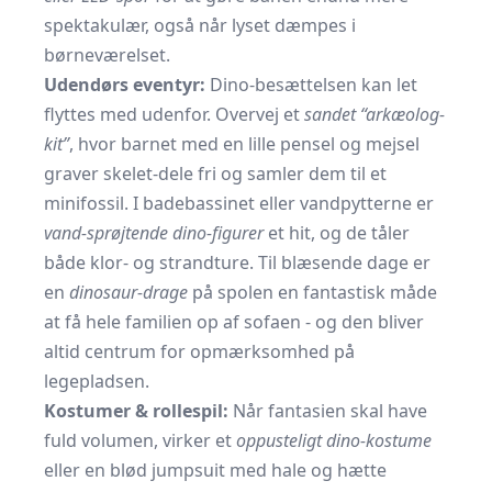
spektakulær, også når lyset dæmpes i
børneværelset.
Udendørs eventyr:
Dino-besættelsen kan let
flyttes med udenfor. Overvej et
sandet “arkæolog-
kit”
, hvor barnet med en lille pensel og mejsel
graver skelet-dele fri og samler dem til et
minifossil. I badebassinet eller vandpytterne er
vand-sprøjtende dino-figurer
et hit, og de tåler
både klor- og strandture. Til blæsende dage er
en
dinosaur-drage
på spolen en fantastisk måde
at få hele familien op af sofaen - og den bliver
altid centrum for opmærksomhed på
legepladsen.
Kostumer & rollespil:
Når fantasien skal have
fuld volumen, virker et
oppusteligt dino-kostume
eller en blød jumpsuit med hale og hætte