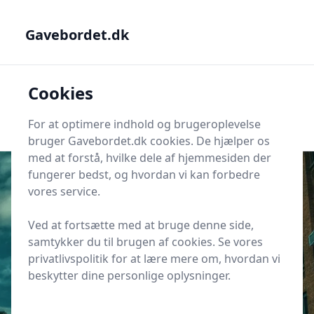
Gavebordet.dk - Din guide til at finde den helt rigtige gave
Gavebordet.dk
Gavebordet.dk
Cookies
Men
Søg
Søg
For at optimere indhold og brugeroplevelse
bruger Gavebordet.dk cookies. De hjælper os
med at forstå, hvilke dele af hjemmesiden der
fungerer bedst, og hvordan vi kan forbedre
vores service.
Udgivet i
Gaveideer til Drenge
Ved at fortsætte med at bruge denne side,
17 gaveidéer til en dreng på 6 år
samtykker du til brugen af cookies. Se vores
der elsker dinosaurer
privatlivspolitik for at lære mere om, hvordan vi
beskytter dine personlige oplysninger.