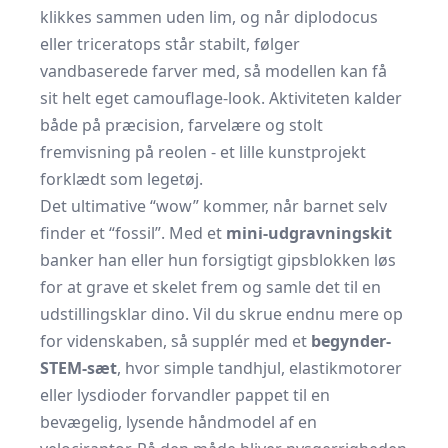
klikkes sammen uden lim, og når diplodocus
eller triceratops står stabilt, følger
vandbaserede farver med, så modellen kan få
sit helt eget camouflage-look. Aktiviteten kalder
både på præcision, farvelære og stolt
fremvisning på reolen - et lille kunstprojekt
forklædt som legetøj.
Det ultimative “wow” kommer, når barnet selv
finder et “fossil”. Med et
mini-udgravningskit
banker han eller hun forsigtigt gipsblokken løs
for at grave et skelet frem og samle det til en
udstillingsklar dino. Vil du skrue endnu mere op
for videnskaben, så supplér med et
begynder-
STEM-sæt
, hvor simple tandhjul, elastikmotorer
eller lysdioder forvandler pappet til en
bevægelig, lysende håndmodel af en