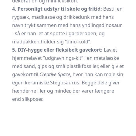
dekoration og mini-leksikon.
4. Personligt udstyr til skole og fritid:
Bestil en
rygsæk, madkasse og drikkedunk med hans
navn trykt sammen med hans yndlingsdinosaur
- så er han let at spotte i garderoben, og
madpakken holder sig “dino-kold”.
5. DIY-hygge eller fleksibelt gavekort:
Lav et
hjemmelavet “udgravnings-kit” i en metalæske
med sand, gips og små plas­tikfossiler, eller giv et
gavekort til
Creative Space
, hvor han kan male sin
egen keramiske Stegosaurus. Begge dele giver
hænderne i ler og minder, der varer længere
end slikposer.