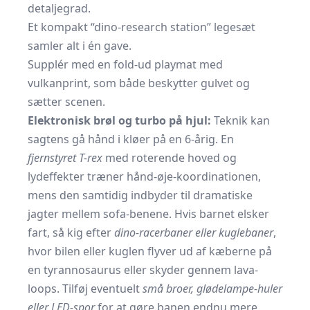
detaljegrad.
Et kompakt “dino-research station” legesæt
samler alt i én gave.
Supplér med en fold-ud playmat med
vulkanprint, som både beskytter gulvet og
sætter scenen.
Elektronisk brøl og turbo på hjul:
Teknik kan
sagtens gå hånd i kløer på en 6-årig. En
fjernstyret T-rex
med roterende hoved og
lydeffekter træner hånd-øje-koordinationen,
mens den samtidig indbyder til dramatiske
jagter mellem sofa-benene. Hvis barnet elsker
fart, så kig efter
dino-racerbaner eller kuglebaner
,
hvor bilen eller kuglen flyver ud af kæberne på
en tyrannosaurus eller skyder gennem lava-
loops. Tilføj eventuelt
små broer, glødelampe-huler
eller LED-spor
for at gøre banen endnu mere